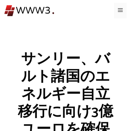
コ
メ
ン
テ
ニ
ン
ツ
ュ
へ
ス
サンリー、バ
ー
キ
ッ
ルト諸国のエ
プ
ネルギー自立
移行に向け3億
ユーロを確保