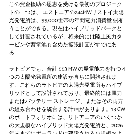
この資金援助の恩恵を受ける最初のプロジェク
トの一つは、
エストニアの244MWリストイ太陽
光発電所
は、55,000世帯の年間電力消費量を賄
うことができる。現在はハイブリッドパークと
して計画されているが、将来的には陸上風力タ
ービンや蓄電池も含めた拡張計画がすでにあ
る。
ラトビアでも、合計 553 MW の発電能力を持つ 4
つの太陽光発電所の建設が直ちに開始されま
す。これらのラトビアの太陽光発電所もハイブ
リッドとして設計されており、最終的には風力
またはバッテリー ストレージ、またはその両方
の組み合わせを統合する計画があります。1.3 GW
のポートフォリオには、リトアニアのいくつか
の大規模なハイブリッド太陽光発電所と、2026
年末までにポーランドに建設される小規模およ