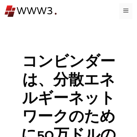
コ
メ
ン
テ
ニ
ン
ツ
ュ
へ
ス
コンビンダー
ー
キ
ッ
は、分散エネ
プ
ルギーネット
ワークのため
に50万ドルの