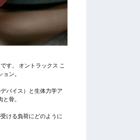
因です。
オントラックス
こ
ション。
ルデバイス）と生体力学ア
肉と骨。
が受ける負荷にどのように