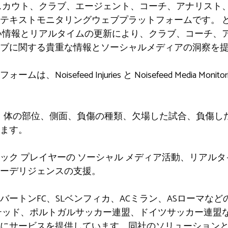
スカウト、クラブ、エージェント、コーチ、アナリスト
ンテキストモニタリングウェブプラットフォームです。
い情報とリアルタイムの更新により、クラブ、コーチ、
ブに関する貴重な情報とソーシャルメディアの洞察を
oisefeed Injuries と Noisefeed Media Moni
追跡には、体の部位、側面、負傷の種類、欠場した試合、負傷
ます。
ラック
プレイヤーの
ソーシャル メディア活動、リアル
ーデリジェンスの支援。
バートンFC、SLベンフィカ、ACミラン、ASローマな
テッド、ポルトガルサッカー連盟、ドイツサッカー連盟
ムにサービスを提供しています。同社のソリューション