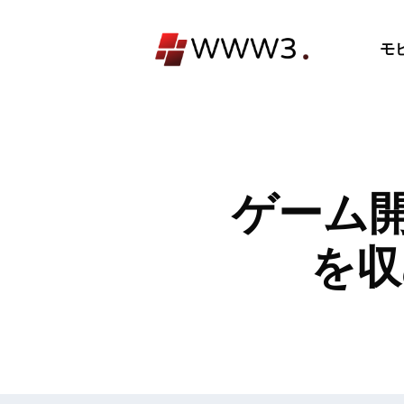
コ
ン
モ
テ
ン
ツ
へ
ス
キ
ゲーム開
ッ
プ
を収