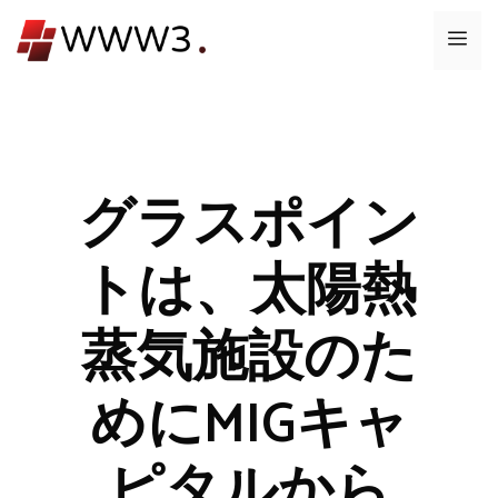
コ
メ
ン
テ
ニ
ン
ツ
ュ
へ
ス
グラスポイン
ー
キ
ッ
トは、太陽熱
プ
蒸気施設のた
めにMIGキャ
ピタルから