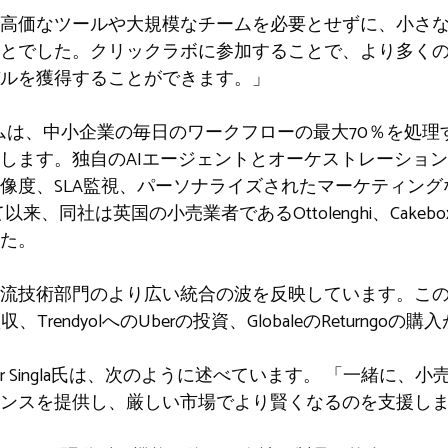
高価なツールや大規模なチームを必要とせずに、小さ
とでした。クリックラボに参加することで、より多く
ルを獲得することができます。」
フォームは、中小企業の毎日のワークフローの最大70％を処
します。独自のAIエージェントとオーケストレーショ
像度、SLA監視、パーソナライズされたマーケティン
来、同社は英国の小売業者であるOttolenghi、Cakebox、P
た。
物流技術部門のより広い統合の波を反映しています。こ
の買収、TrendyolへのUberの投資、GlobaleのReturngo
あるSamar Singla氏は、次のように述べています。 「一緒
ンスを提供し、厳しい市場でより賢くなるのを支援し