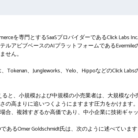
local Commerceを専門とするSaaSプロバイダーであるClick La
ルアビブベースのAIプラットフォームであるEvermil
ません。
、Tokenan、Jungleworks、Yelo、HippoなどのClic
変えると、小規模および中規模の小売業者は、大規模な小
さの高まりに追いつくようにますます圧力をかけます
の場合、複雑すぎるか高価であり、中小企業に技術ギャ
EOであるOmer Goldschmidt氏は、次のように述べていま