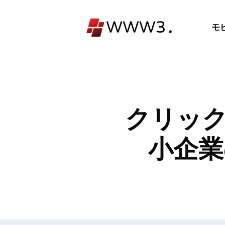
コ
ン
モ
テ
ン
ツ
へ
ス
キ
クリック
ッ
プ
小企業