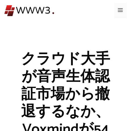
コ
メ
ン
テ
ニ
ン
ツ
ュ
へ
ス
クラウド大手
ー
キ
ッ
が音声生体認
プ
証市場から撤
退するなか、
Voxmindが54