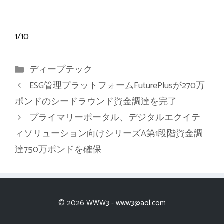
1
/
10
カ
ディープテック
テ
ESG管理プラットフォームFuturePlusが270万
ゴ
ポンドのシードラウンド資金調達を完了
リ
プライマリーポータル、デジタルエクイテ
ー
ィソリューション向けシリーズA第1段階資金調
達750万ポンドを確保
© 2026 WWW3 -
www3@aol.com