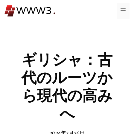
コ
メ
ン
テ
ニ
ン
ツ
ュ
へ
ス
ギリシャ：古
ー
キ
ッ
代のルーツか
プ
ら現代の高み
へ
2024年7月26日