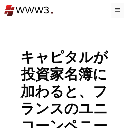
コ
メ
ン
テ
ニ
ン
ツ
ュ
へ
ス
キャピタルが
ー
キ
ッ
投資家名簿に
プ
加わると、フ
ランスのユニ
コーンペニー