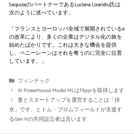
SequoiaのパートナーであるLuciana Lixandru氏は
次のように述べています。
「フランスとヨーロッパ全域で展開されているe
の改革により、多くの企業はデジタル化の旅を
始めたばかりです。これは大きな機会を提供
し、ペニーレーンはそれを奪うのに完全に位置
しています。」
カ
フィンテック
テ
AI Powerhouse Model MLはFlipprを取得します
ゴ
妻とスタートアップを運営することは「排
リ
水」です、とトム・ブロムフィールドが支援す
ー
るGen Hの共同設立者は言います