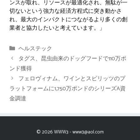
ンスが取れ、リソースが最適化され、無駄が一
切ないという強力な経済方程式に突き動かさ
れ、最大のインパクトにつながるより多くの創
業者と協力したいと考えています。」
カ
ヘルステック
テ
タグス、昆虫由来のドッグフードで110万ポ
ゴ
ンド獲得
リ
フェロヴィナム、ワインとスピリッツのプ
ー
ラットフォームに1,750万ポンドのシリーズA資
金調達
© 2026 WWW3 -
www3@aol.com