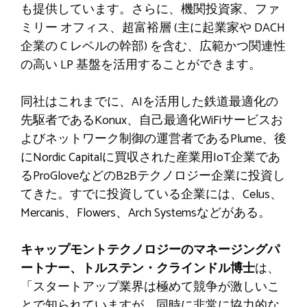
も提供しています。さらに、機関投資家、ファ
ミリー オフィス、超富裕層 (主に起業家や DACH
企業の C レベルの幹部) を含む、広範かつ関連性
の高い LP 基盤を活用することができます。
同社はこれまでに、AIを活用した鉄道最適化の
先駆者であるKonux、自己最適化WiFiサービスお
よびネットワーク制御の運営者であるPlume、後
にNordic Capitalに買収された産業用IoT企業であ
るProGloveなどのB2Bテクノロジー企業に投資し
てきた。すでに投資している企業には、Celus、
Mercanis、Flowers、Arch Systemsなどがある。
キャップモントテクノロジーのマネージングパ
ートナー、トルステン・クラインドル博士
は、
「スタートアップ業界は極めて競争が激しいこ
とで知られていますが、同時に非常に協力的な