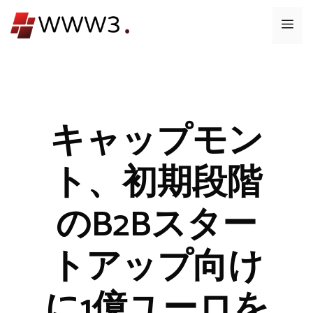
コ
メ
ン
テ
ニ
ン
ツ
ュ
へ
ス
キャップモン
ー
キ
ッ
ト、初期段階
プ
のB2Bスター
トアップ向け
に1億ユーロを