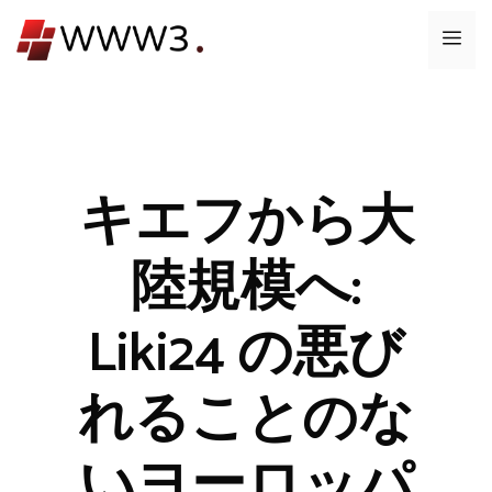
コ
メ
ン
テ
ニ
ン
ツ
ュ
へ
ス
キエフから大
ー
キ
ッ
陸規模へ:
プ
Liki24 の悪び
れることのな
いヨーロッパ