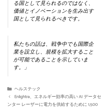
る国として見られるのではなく、
価値とイノベーションを生み出す
国として見られるべきです。
私たちの話は、戦争中でも国際企
業を設立し、規模を拡大すること
が可能であることを示していま
す。」
カ
ヘルステック
テ
Enlightra、エネルギー効率の高い AI データセ
ゴ
ンター レーザーに電力を供給するために 1,500
リ