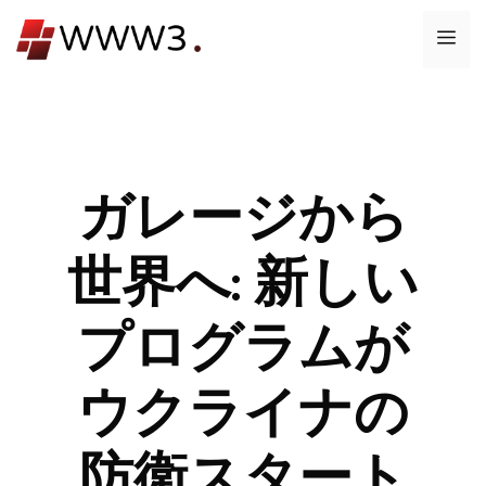
コ
メ
ン
テ
ニ
ン
ツ
ュ
へ
ス
ガレージから
ー
キ
ッ
世界へ: 新しい
プ
プログラムが
ウクライナの
防衛スタート