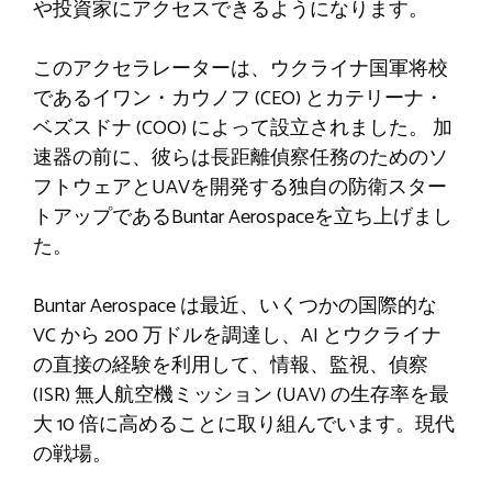
や投資家にアクセスできるようになります。
このアクセラレーターは、ウクライナ国軍将校
で​​あるイワン・カウノフ (CEO) とカテリーナ・
ベズスドナ (COO) によって設立されました。 加
速器の前に、彼らは長距離偵察任務のためのソ
フトウェアとUAVを開発する独自の防衛スター
トアップであるBuntar Aerospaceを立ち上げまし
た。
Buntar Aerospace は最近、いくつかの国際的な
VC から 200 万ドルを調達し、AI とウクライナ
の直接の経験を利用して、情報、監視、偵察
(ISR) 無人航空機ミッション (UAV) の生存率を最
大 10 倍に高めることに取り組んでいます。現代
の戦場。