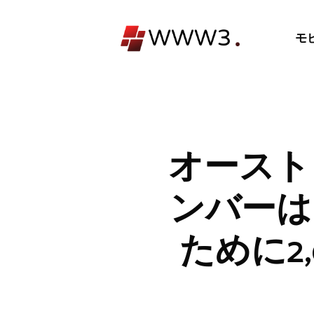
コ
ン
モ
テ
ン
ツ
へ
ス
キ
オースト
ッ
プ
ンバーは
ために2