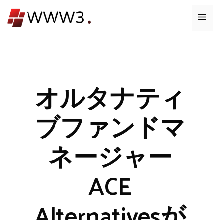
コ
メ
ン
テ
ニ
ン
ツ
ュ
へ
ス
オルタナティ
ー
キ
ッ
ブファンドマ
プ
ネージャー
ACE
Alternativesが