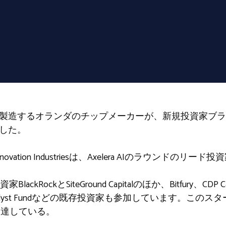
・製造するオランダのチップメーカーが、新規投資家ブ
達した。
ation Industriesは、Axelera AIのラウンドのリー
ckとSiteGround Capitalのほか、Bitfury、CDP Capita
sung Catalyst Fundなどの既存投資家も参加しています
を調達している。