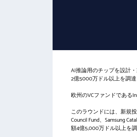
AI推論用のチップを設計
2億5000万ドル以上を調
欧州のVCファンドであるInnov
このラウンドには、新規投資家BlackRo
Council Fund、Sam
額4億5,000万ドル以上