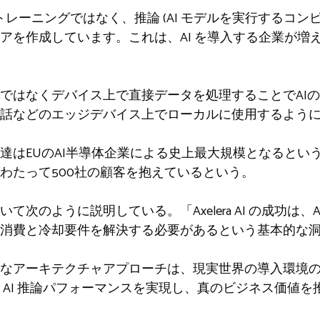
 モデルのトレーニングではなく、推論 (AI モデルを実行するコ
アを作成しています。これは、AI を導入する企業が増
ではなくデバイス上で直接データを処理することでAI
話などのエッジデバイス上でローカルに使用するよう
達はEUのAI半導体企業による史上最大規模となるとい
わたって500社の顧客を抱えているという。
次のように説明している。「Axelera AI の成功は、
ー消費と冷却要件を解決する必要があるという基本的な
なアーキテクチャアプローチは、現実世界の導入環境
 AI 推論パフォーマンスを実現し、真のビジネス価値を