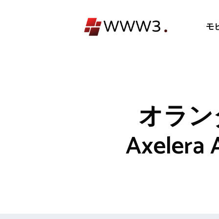
コ
ン
モ
テ
ン
ツ
へ
ス
キ
オラン
ッ
プ
Axeler