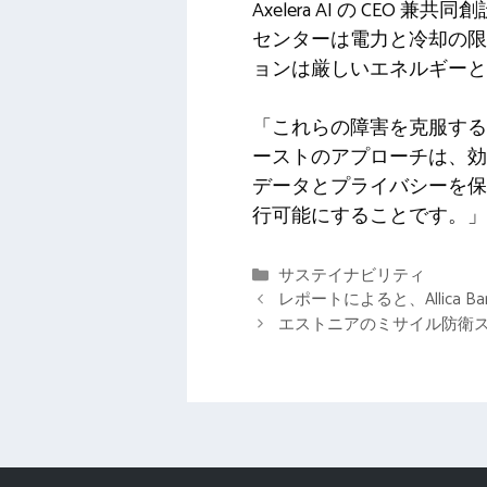
Axelera AI の C
センターは電力と冷却の限
ョンは厳しいエネルギーと
「これらの障害を克服する
ーストのアプローチは、効
データとプライバシーを保
行可能にすることです。」
カ
サステイナビリティ
テ
レポートによると、Allic
ゴ
エストニアのミサイル防衛ス
リ
ー