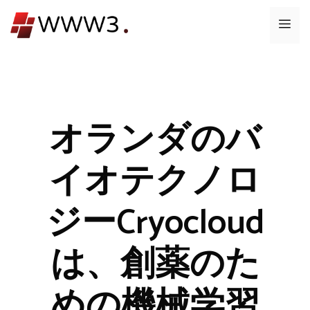
コ
メ
ン
テ
ニ
ン
ツ
ュ
へ
ス
オランダのバ
ー
キ
ッ
イオテクノロ
プ
ジーCryocloud
は、創薬のた
めの機械学習