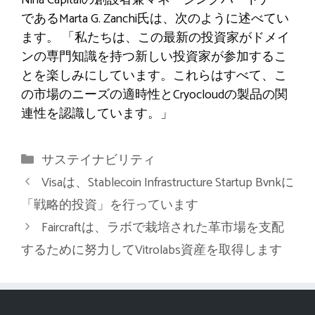
であるMarta G. Zanchi氏は、次のように述べてい
ます。 「私たちは、この最新の投資家がドメイ
ンの専門知識を持つ新しい投資家が参加するこ
とを楽しみにしています。これらはすべて、こ
の市場のニーズの適時性とCryocloudの製品の関
連性を認識しています。」
カ
サステイナビリティ
テ
Visaは、Stablecoin Infrastructure Startup Bvnkに
ゴ
「戦略的投資」を行っています
リ
Faircraftは、ラボで栽培された革市場を支配
ー
するために努力してVitrolabs資産を取得します