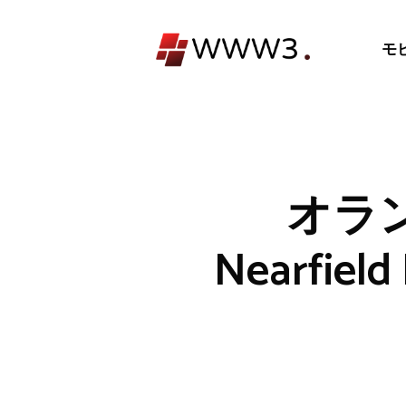
コ
ン
モ
テ
ン
ツ
へ
ス
キ
オラ
ッ
プ
Nearfie