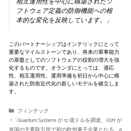
相互運用性を中心に構築されたソ
フトウェア定義の防御機能への根
本的な変化を反映しています。」
このパートナーシップはインテリックにとって
重要なマイルストーンであり、将来の軍事能力
の基盤としてのソフトウェアの役割の増大を強
化するものです。オランダにとっては、適応
性、相互運用性、運用準備を初日から中心に構
築された防衛近代化の新しいモデルを確立しま
す。
カ
フィンテック
テ
Quantum Systems が 12 億ドルを調達、IQM が
ゴ
米国の主要取引所で初の欧州量子企業となる、6