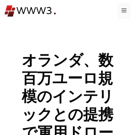
コ
メ
ン
テ
ニ
ン
ツ
ュ
へ
ス
オランダ、数
ー
キ
ッ
百万ユーロ規
プ
模のインテリ
ックとの提携
で軍用ドロー