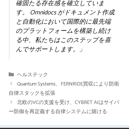
確固たる存在感を確立していま
す。 Omnidocs がドキュメント作成
と自動化において国際的に最先端
のプラットフォームを構築し続け
る中、私たちはこのステップを喜
んでサポートします。」
カ
ヘルステック
テ
Quantum Systems、FERNRIDE買収により防衛
ゴ
自律スタックを拡張
リ
北欧のVCの支援を受け、CYBRET AIはサイバ
ー
ー防御を再定義する自律システムに賭ける