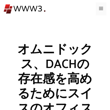
コ
メ
ン
テ
ニ
ン
ツ
ュ
へ
ス
オムニドック
ー
キ
ッ
ス、DACHの
プ
存在感を高め
るためにスイ
スのオフィス