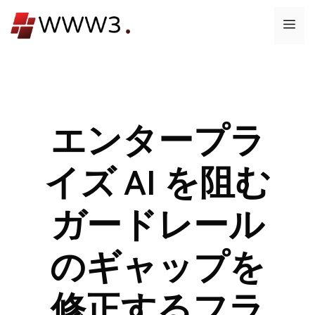
コ
メ
ン
テ
ニ
ン
ツ
ュ
へ
ス
エンタープラ
ー
キ
ッ
イズ AI を阻む
プ
ガードレール
のギャップを
修正するフラ