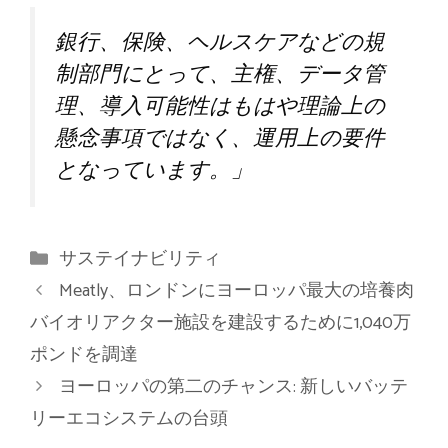
銀行、保険、ヘルスケアなどの規
制部門にとって、主権、データ管
理、導入可能性はもはや理論上の
懸念事項ではなく、運用上の要件
となっています。」
カ
サステイナビリティ
テ
Meatly、ロンドンにヨーロッパ最大の培養肉
ゴ
バイオリアクター施設を建設するために1,040万
リ
ポンドを調達
ー
ヨーロッパの第二のチャンス: 新しいバッテ
リーエコシステムの台頭