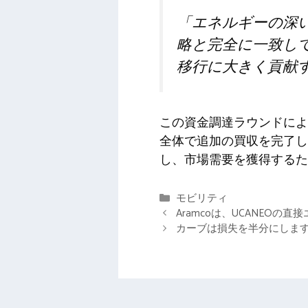
「エネルギーの深
略と完全に一致し
移行に大きく貢献
この資金調達ラウンドによ
全体で追加の買収を完了し
し、市場需要を獲得するた
カ
モビリティ
テ
Aramcoは、UCANEO
ゴ
カーブは損失を半分にしま
リ
ー