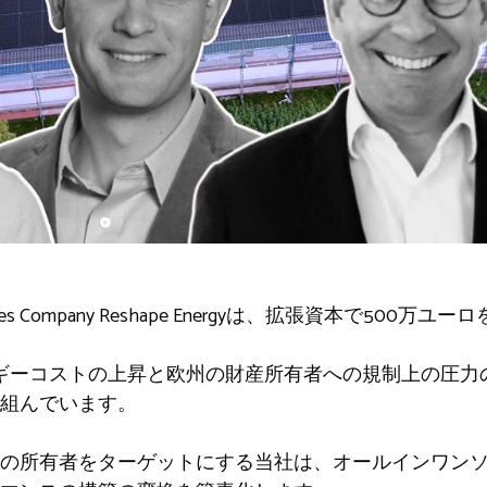
gy Services Company Reshape Energyは、拡張資本で50
yは、エネルギーコストの上昇と欧州の財産所有者への規制上の
組んでいます。
オの所有者をターゲットにする当社は、オールインワン