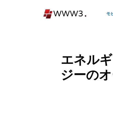
コ
ン
モ
テ
ン
ツ
へ
ス
キ
エネルギ
ッ
プ
ジーのオ