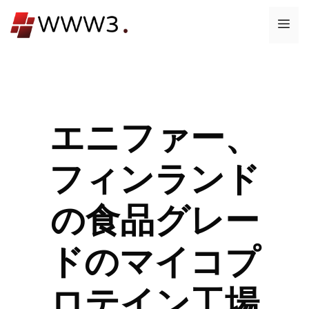
コ
メ
ン
テ
ニ
ン
ツ
ュ
へ
ス
エニファー、
ー
キ
ッ
フィンランド
プ
の食品グレー
ドのマイコプ
ロテイン工場