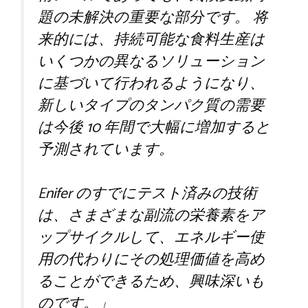
題の未解決の重要な部分です。 将
来的には、持続可能な食料生産は
いくつかの異なるソリューション
に基づいて行われるようになり、
新しいタイプのタンパク質の需要
は今後 10 年間で大幅に増加すると
予測されています。
Enifer のすでにテスト済みの技術
は、さまざまな副流の栄養素をア
ップサイクルして、エネルギー使
用の代わりにその処理価値を高め
ることができるため、興味深いも
のです。」