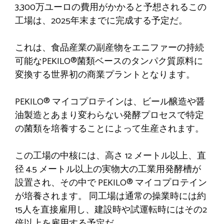
3,300万ユーロの費用がかかると予想されるこの
工場は、2025年末までに完成する予定だ。
これは、食品産業の副産物をエニファーの持続
可能なPEKILO®菌類ベースのタンパク質原料に
変換する世界初の商業プラントとなります。
PEKILO® マイコプロテインは、ビール醸造や醤
油製造とあまり変わらない発酵プロセスで特定
の菌類を培養することによって生産されます。
この工場の中核には、高さ 12 メートル以上、直
径 4.5 メートル以上の実物大の工業用発酵槽が
設置され、その中で PEKILO® マイコプロテイン
が培養されます。 同工場は通常の操業時には約
15人を直接雇用し、建設時や試運転時にはその2
倍以上を雇用する予定だ。