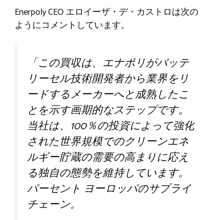
Enerpoly CEO エロイーザ・デ・カストロは次の
ようにコメントしています。
「この買収は、エナポリがバッテ
リーセル技術開発者から業界をリ
ードするメーカーへと成熟したこ
とを示す画期的なステップです。
当社は、100％の投資によって強化
された世界規模でのクリーンエネ
ルギー貯蔵の需要の高まりに応え
る独自の態勢を維持しています。
パーセント
ヨーロッパのサプライ
チェーン。