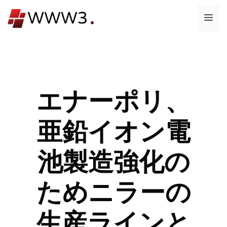
コ
メ
ン
テ
ニ
ン
ツ
ュ
へ
ス
エナーポリ、
ー
キ
ッ
亜鉛イオン電
プ
池製造強化の
ためニラーの
生産ラインと