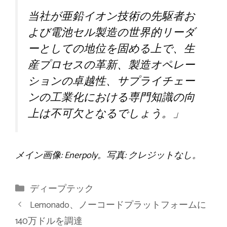
当社が亜鉛イオン技術の先駆者お
よび電池セル製造の世界的リーダ
ーとしての地位を固める上で、生
産プロセスの革新、製造オペレー
ションの卓越性、サプライチェー
ンの工業化における専門知識の向
上は不可欠となるでしょう。」
メイン画像: Enerpoly。写真: クレジットなし。
カ
ディープテック
テ
Lemonado、ノーコードプラットフォームに
ゴ
140万ドルを調達