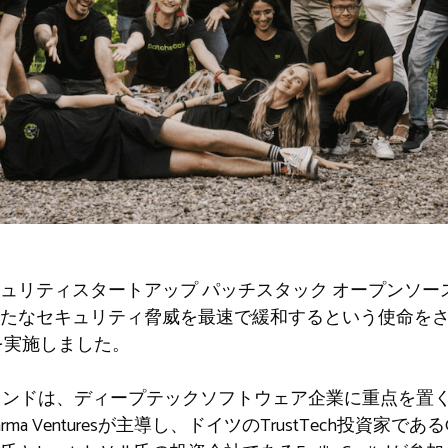
キュリティスタートアップ
パッチスタック
オープンソー
たなセキュリティ脅威を最速で緩和するという使命を
達を実施しました。
ーズAラウンドは、ディープテックソフトウェア企業に重点を
Venturesが主導し、ドイツのTrustTech投資家であるG+D