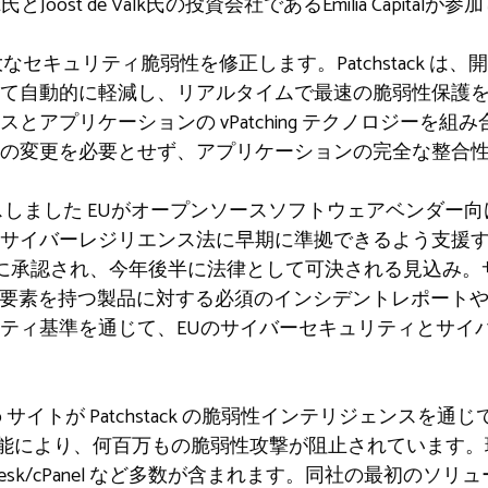
akt氏とJoost de Valk氏の投資会社であるEmilia Capitalが
なセキュリティ脆弱性を修正します。Patchstack は
けて自動的に軽減し、リアルタイムで最速の脆弱性保護
アプリケーションの vPatching テクノロジーを組み合わせ
の変更を必要とせず、アプリケーションの完全な整合
スしました
EUがオープンソースソフトウェアベンダー向
サイバーレジリエンス法に早期に準拠できるよう支援
3月に承認され、今年後半に法律として可決される見込み
タル要素を持つ製品に対する必須のインシデントレポート
ティ基準を通じて、EUのサイバーセキュリティとサイ
eb サイトが Patchstack の脆弱性インテリジェンスを
弱性緩和機能により、何百万もの脆弱性攻撃が阻止されています
Ocean、Plesk/cPanel など多数が含まれます。同社の最