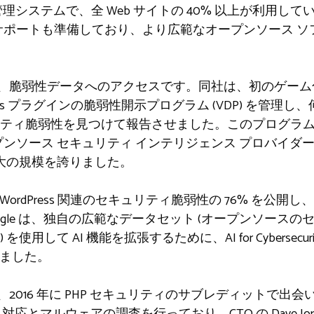
システムで、全 Web サイトの 40% 以上が利用している W
のサポートも準備しており、より広範なオープンソース ソ
自の強みは、脆弱性データへのアクセスです。同社は、初のゲ
ess プラグインの脆弱性開示プログラム (VDP) を管理
ィ脆弱性を見つけて報告させました。このプログラムの成功に
ープンソース セキュリティ インテリジェンス プロバイダー
最大の規模を誇りました。
既知の WordPress 関連のセキュリティ脆弱性の 76% を
oogle は、独自の広範なデータセット (オープンソース
用して AI 機能を拡張するために、AI for Cyber​​secu
択しました。
たちは、2016 年に PHP セキュリティのサブレディットで出
シデント対応とマルウェアの調査を行っており、CTO の Dave Jo