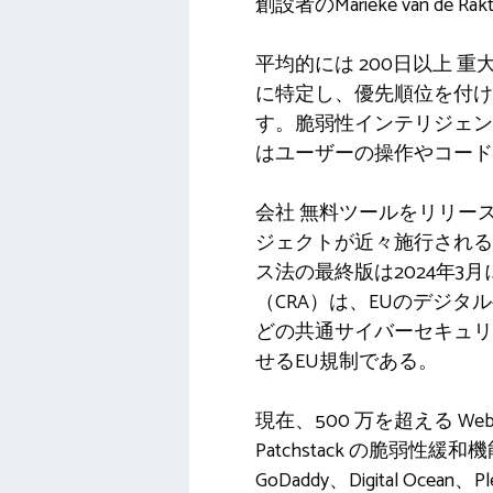
創設者のMarieke van de R
平均的には
200日以上
重大
に特定し、優先順位を付
す。脆弱性インテリジェンスと
はユーザーの操作やコード
会社
無料ツールをリリー
ジェクトが近々施行される
ス法の最終版は2024年
（CRA）は、EUのデジ
どの共通サイバーセキュリ
せるEU規制である。
現在、500 万を超える W
Patchstack の脆
GoDaddy、Digital 