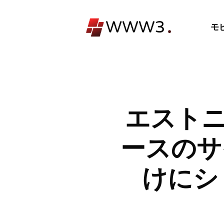
コ
ン
モ
テ
ン
ツ
へ
ス
キ
エストニア
ッ
プ
ースのサ
けにシ