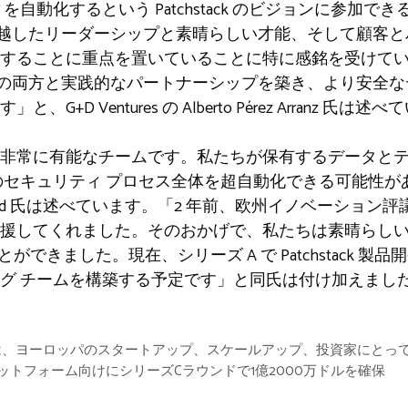
を自動化するという Patchstack のビジョンに参加
ck の卓越したリーダーシップと素晴らしい才能、そして顧
することに重点を置いていることに特に感銘を受けて
ムと投資家の両方と実践的なパートナーシップを築き、より安
D Ventures の Alberto Pérez Arranz 氏は述
非常に有能なチームです。私たちが保有するデータと
のセキュリティ プロセス全体を超自動化できる可能性が
ver Sild 氏は述べています。「2 年前、欧州イノベーション
援してくれました。そのおかげで、私たちは素晴らし
ことができました。現在、シリーズ A で Patchstack
グ チームを構築する予定です」と同氏は付け加えまし
th Starは、ヨーロッパのスタートアップ、スケールアップ、投資家に
ラットフォーム向けにシリーズCラウンドで1億2000万ドルを確保