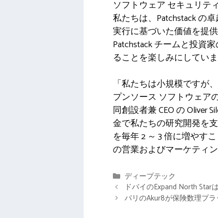
ソフトウェア セキュリティ
私たちは、Patchsta
実行に基づいた価値を提供
Patchstack チー
ることを楽しみにしています」と、G+
「私たちは小規模ですが、
プンソース ソフトウェア
同創設者兼 CEO の Oli
金で私たちの研究開発を支
を毎年 2 ～ 3 倍に増やす
の営業およびマーケティン
カ
ディープテック
テ
ドバイのExpand Nor
ゴ
パリのAkur8が保険数理プ
リ