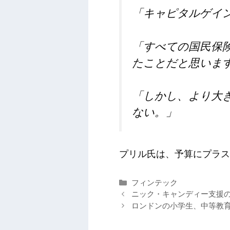
「キャピタルゲイ
「すべての国民保
たことだと思いま
「しかし、より大
ない。」
プリル氏は、予算にプラス
カ
フィンテック
テ
ニック・キャンディー支援のVi
ゴ
ロンドンの小学生、中等教
リ
ー