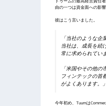
トゥームの最高経営責任者
由の一つは資金面への影響
彼はこう言いました。
「当社のような企
当社は、成長を続
常に求められてい
「米国やその他の
フィンテックの首
がよくあります。
今年初め、TuumはComme