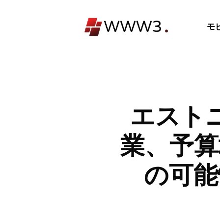
コ
ン
モ
テ
ン
ツ
へ
ス
キ
エスト
ッ
プ
業、予算
の可能