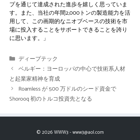
プを通じて達成された進歩を嬉しく思っていま
す。また、当社の年間2,000トンの製造能力を活
用して、この画期的なニオブベースの技術を市
場に投入することをサポートできることを誇り
に思います。」
カ
ディープテック
テ
ベルギー：ヨーロッパの中心で技術系人材
ゴ
と起業家精神を育成
リ
Roamless が 500 万ドルのシード資金で
ー
Shorooq 初のトルコ投資先となる
© 2026 WWW3 -
www3@aol.com