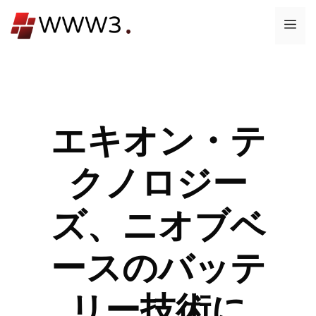
コ
メ
ン
テ
ニ
ン
ツ
ュ
へ
ス
エキオン・テ
ー
キ
ッ
クノロジー
プ
ズ、ニオブベ
ースのバッテ
リー技術に