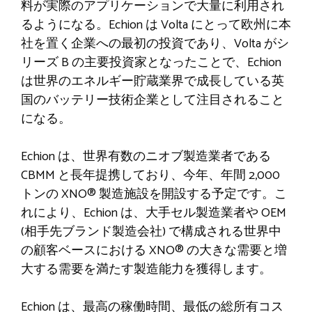
料が実際のアプリケーションで大量に利用され
るようになる。Echion は Volta にとって欧州に本
社を置く企業への最初の投資であり、Volta がシ
リーズ B の主要投資家となったことで、Echion
は世界のエネルギー貯蔵業界で成長している英
国のバッテリー技術企業として注目されること
になる。
Echion は、世界有数のニオブ製造業者である
CBMM と長年提携しており、今年、年間 2,000
トンの XNO® 製造施設を開設する予定です。こ
れにより、Echion は、大手セル製造業者や OEM
(相手先ブランド製造会社) で構成される世界中
の顧客ベースにおける XNO® の大きな需要と増
大する需要を満たす製造能力を獲得します。
Echion は、最高の稼働時間、最低の総所有コス