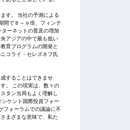
ます。 当社の予測による
で 8 ～ 9 倍、フィンテ
ンターネットの普及の増加
中央アジアの中で最も低い
、教育プログラムの開発と
のニコライ・セレズネフ氏
達成することはできませ
す。 この現実は、数々の
キスタン当局もよく理解し
タシケント国際投資フォー
致がフォーラムでの議論に不
。さまざまな意味で、私た