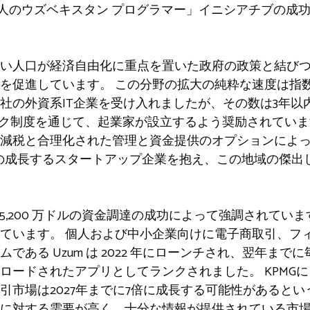
 万人のウズベキスタン プログラマー」イニシアチブの成
い人口が経済自由化に重点を置いた政府の政策と結びつ
を促進しています。 この分野の拡大の純粋な速度は指
14社の外資系IT企業を受け入れましたが、その数は3年以
Tパーク制度を通じて、起業家が設立するよう奨励されてい
減税と合理化された管理と資金提供のオプションによ
社以上の成長するスタートアップ企業を抱え、この地域の傑
は 5,200 万ドルの資金調達の成功によって強調されて
ています。 個人および中小企業向けに電子商取引、フ
ある Uzum は 2022 年にローンチされ、翌年までに毎月
ロードされたアプリとしてランクされました。 KPMG
引市場は2027年までに7倍に成長する可能性があると
に対する需要が高く、十分な情報が提供されている市