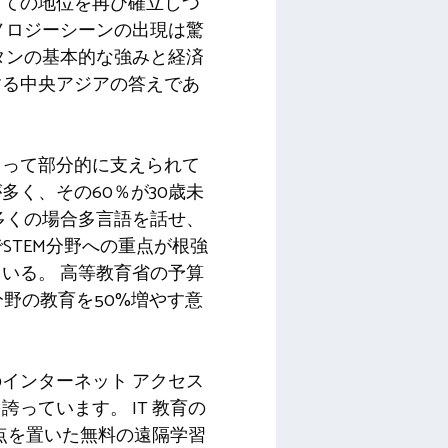
しての地位を再び確立しつ
ノロジーシーンの出現は驚
タンの基本的な強みと経済
する中央アジアの答えであ
よって部分的に支えられて
く、その60％が30歳未
多くの場合多言語を話せ、
STEM分野への重点が根強
いる。 高等教育省の予算
分野の教育を50%増やす意
インターネット アクセス
を誇っています。 IT 教育の
重点を置いた無料の遠隔学習