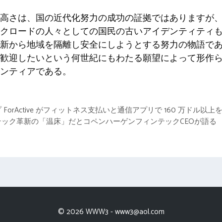
高さは、国の近代化努力の成功の証拠ではありますが
クロードの人々としての国民の古いアイデンティティも
新から地域を隔離し安全にしようとする努力の物語で
歓迎したいという何世紀にもわたる願望によって形作
ンティアである。
orActive がフィットネス支払いと通信アプリで 160 万ドル以上
ック革新の「温床」だとコペンハーゲンフィンテックCEOが語る
© 2026 WWW3 -
www3@aol.com