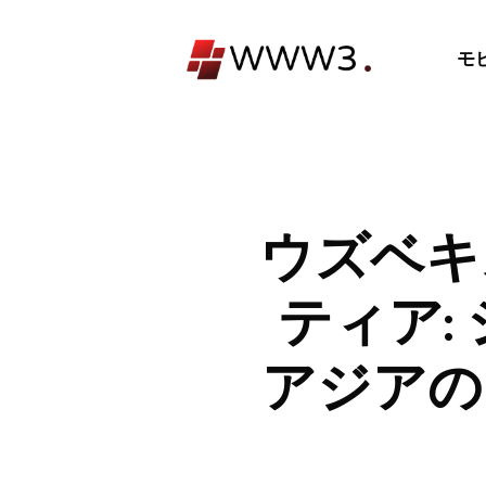
コ
ン
モ
テ
ン
ツ
へ
ス
キ
ウズベキ
ッ
プ
ティア:
アジアの