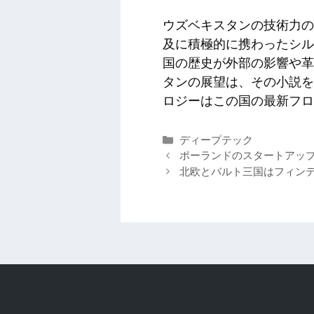
ウズベキスタンの技術力の
及に積極的に携わったシル
国の歴史が外部の影響や革
タンの展望は、その小説を
ロジーはこの国の最新フロ
カ
ディープテック
テ
ポーランドのスタートアップ F
ゴ
北欧とバルト三国はフィンテ
リ
ー