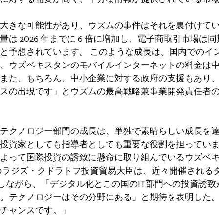
大きな可能性があり、ウズムの事件はそれを裏付けてい
 2026 年までに 6 倍に増加し、電子商取引市場は同期間
すると予想されています。 このような成長は、国内でのイ
、ウズベキスタンのモバイルインターネットの料金は
また、もちろん、中小企業に対する政府の支援もあり
スの出現です」とウズムの最高戦略兼事業開発責任者
のテクノロジー部門の成長は、単独で素晴らしい成長を
投資家としても指導者としても重要な役割を担っていま
よって国際投資の誘致に懸命に取り組んでいるウズベ
のラジズ・クドラトフ投資貿易大臣は、近々開催される
議論しながら、「デジタル化とこの国のIT部門への投資誘
。テクノロジーはその分野にある」と期待を表明した
チャンスです。」