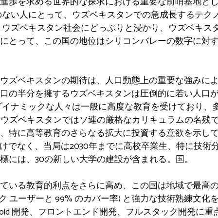
進歩を求める世界的な探求における重要な前哨基地と
のない人にとって、ウズベキスタンでの急成長するテク
、ウズベキスタン社会にどっぷりと浸かり、ウズベキス
にとって、この国の地位はシリコンバレーの数字に対
ウズベキスタンの期待は、人口動態上の重要な強みに
口の半分を擁するウズベキスタンは圧倒的に若い人口が多
ダイナミックな人々は一般に高度な教育を受けており、
す。 ウズベキスタンではソ連の厳格なカリキュラムの名残で
、特に高等教育のさらなる拡大に投資する意欲を示して
ただけでなく、当局は2030年までに高校卒業生、特に技術
標には、30の新しい大学の建設が含まれる。国。
ている教育的利点をさらに高め、この国は地域で最高の
ワーク ユーザーと 99% のカバー率) と強力な技術熟練文化
roid 開発、フロントエンド開発、フルスタック開発に