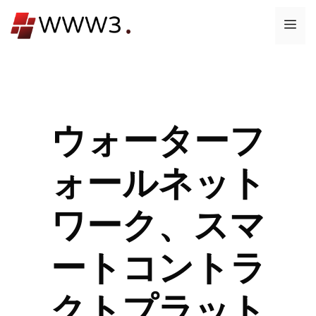
コ
メ
ン
テ
ニ
ン
ツ
ュ
へ
ス
ウォーターフ
ー
キ
ッ
ォールネット
プ
ワーク、スマ
ートコントラ
クトプラット