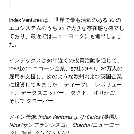
Index Ventures は、世界で最も活気のある 30 の
エコシステムのうち 24 で大きな存在感を確立し
ており、最近ではニューヨークにも進出しまし
た。
インデックスは30年近くの投資活動を通じて、
108社のユニコーン企業、57社のIPO、20万人の
雇用を支援し、次のような欧州および英国企業
に投資してきました。
ディープL
。
レボリュー
ト
、
データスニッパー
、
タクト
、
ゆりかご
、
そして
クローバー
。
メイン画像: Index Ventures より: Carlos (英国)、
Nina (サンフランシスコ)、Shardul (ニューヨー
ク)。写真: クレジットなし。