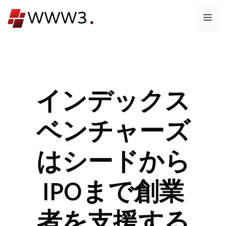
コ
メ
ン
テ
ニ
ン
ツ
ュ
へ
ス
インデックス
ー
キ
ッ
ベンチャーズ
プ
はシードから
IPOまで創業
者を支援する