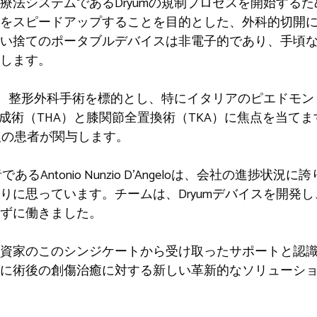
法システムであるDryumの規制プロセスを開始するために
をスピードアップすることを目的とした、外科的切開
い捨てのポータブルデバイスは非電子的であり、手頃
します。
整形外科手術を標的とし、特にイタリアのピエドモントにあるPie
関節形成術（THA）と膝関節全置換術（TKA）に焦点を当
人の患者が関与します。
者であるAntonio Nunzio D’Angeloは、会社の進捗
りに思っています。チームは、Dryumデバイスを開発
ずに働きました。
投資家のこのシンジケートから受け取ったサポートと認
に術後の創傷治癒に対する新しい革新的なソリューシ