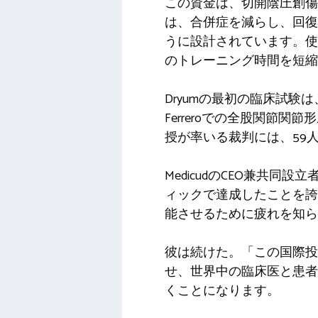
この資金は、切開陰圧創傷療
は、合併症を減らし、回復
うに設計されています。使
のトレーニング時間を短縮
Dryumの最初の臨床試験は、
Ferreroでの全股関節
授が率いる裁判には、59
MedicudのCEO兼共同設立
ィックで達成したことを誇
能させるために疲れを知ら
彼は続けた。「この国際
せ、世界中の臨床医と患者
くことになります。