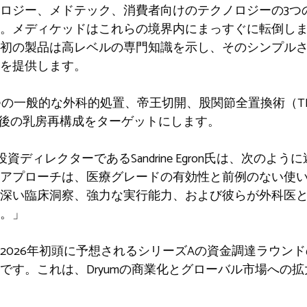
ロジー、メドテック、消費者向けのテクノロジーの3つ
。メディケッドはこれらの境界内にまっすぐに転倒し
初の製品は高レベルの専門知識を示し、そのシンプル
を提供します。
国の4つの一般的な外科的処置、帝王切開、股関節全置換術（
除後の乳房再構成をターゲットにします。
al Healthの投資ディレクターであるSandrine Egron氏は、
アプローチは、医療グレードの有効性と前例のない使
深い臨床洞察、強力な実行能力、および彼らが外科医
。」
2026年初頭に予想されるシリーズAの資金調達ラウン
です。これは、Dryumの商業化とグローバル市場への