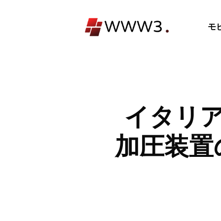
コ
ン
モ
テ
ン
ツ
へ
ス
キ
イタリアの
ッ
プ
加圧装置