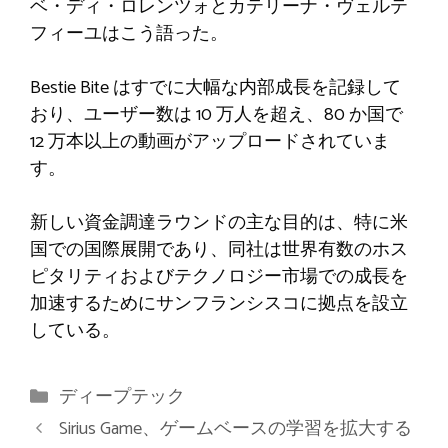
ベ・ディ・ロレンツォとカテリーナ・ヴェルテ
フィーユはこう語った。
Bestie Bite はすでに大幅な内部成長を記録して
おり、ユーザー数は 10 万人を超え、80 か国で
12 万本以上の動画がアップロードされていま
す。
新しい資金調達ラウンドの主な目的は、特に米
国での国際展開であり、同社は世界有数のホス
ピタリティおよびテクノロジー市場での成長を
加速するためにサンフランシスコに拠点を設立
している。
カ
ディープテック
テ
Sirius Game、ゲームベースの学習を拡大する
ゴ