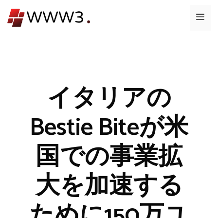
コ
メ
ン
テ
ニ
ン
ツ
ュ
へ
ス
イタリアの
ー
キ
ッ
Bestie Biteが米
プ
国での事業拡
大を加速する
ために150万ユ