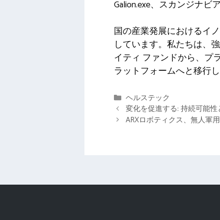
Galion.exe、スカンジナビ
国の産業発展におけるイノベ
しています。私たちは、強
イティ ファンドから、プ
ラットフォームへと移行し
カ
ヘルステック
テ
変化を促進する: 持続可能
ゴ
ARXロボティクス、無人軍
リ
ー