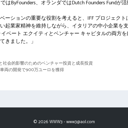
アではByFounders、オランダではDutch Founders Fu
ーションの重要な役割を考えると、IFF プロジェクトは K
い起業家精神を維持しながら、イタリアの中小企業を支
ライベート エクイティとベンチャー キャピタルの両方を
てきました。」
性と社会的影響のためのベンチャー投資と成長投資
用車両の開発で900万ユーロを獲得
© 2026 WWW3 -
www3@aol.com