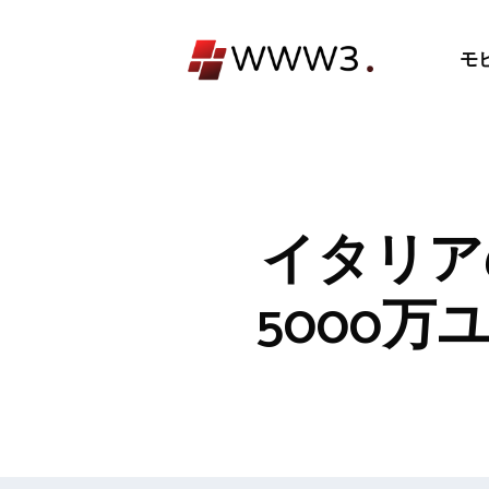
コ
ン
モ
テ
ン
ツ
へ
ス
キ
イタリア
ッ
プ
5000