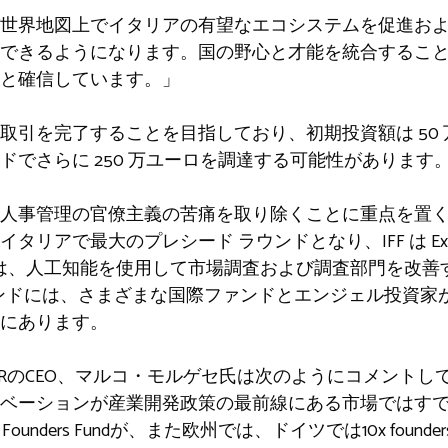
世界地図上でイタリアの有望なエコシステムを促進お
できるようになります。国の野心と才能を統合するこ
と確信しています。」
 件の取引を完了することを目指しており、初期投資額は 50 
ドでさらに 250 万ユーロを調達する可能性があります
事管理の官僚主義の苦痛を取り除くことに重点を置くテクノ
リアで最大のプレシード ラウンドとなり、IFF は Exor V
投資は、人工知能を使用して市場調査および調査部門を改善する
ラウンドには、さまざまな国際ファンドとエンジェル投資家
にあります。
ital SGRのCEO、マルコ・モルゲセ氏は次のようにコメン
ベーションが産業開発政策の最前線にある市場ではす
nders Fundが、また欧州では、ドイツでは10x found