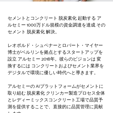
セメントとコンクリート
脱炭素化
起動する
ア
ルセミー
1000万ドル規模の資金調達を達成
その
セメント
脱炭素化
解決。
レオポルド・シュペナーとロバート・マイヤー
博士がベルリンを拠点とするスタートアップを
設立
アルセミー
2018年。彼らのビジョンは
変
換するには
コンクリートおよびセメント業界を
デジタルで環境に優しい時代へと導きます。
アルセミーの
AIプラットフォームがセメントに
取り組む
脱炭素化
クリンカー製造プロセス全体
とレディーミックスコンクリート工場で品質予
測を提供することで、直接的に品質管理に貢献