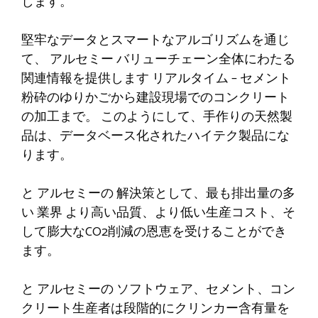
します。
堅牢なデータとスマートなアルゴリズムを通じ
て、
アルセミー
バリューチェーン全体にわたる
関連情報を提供します
リアルタイム
–
セメント
粉砕のゆりかごから建設現場でのコンクリート
の加工まで。
このようにして、手作りの天然製
品は、データベース化されたハイテク製品にな
ります。
と
アルセミーの
解決策として、最も排出量の多
い
業界
より高い品質、より低い生産コスト、そ
して膨大なCO2削減の恩恵を受けることができ
ます。
と
アルセミーの
ソフトウェア、セメント、コン
クリート生産者は段階的にクリンカー含有量を