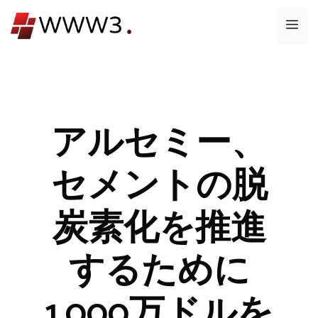
コ
メ
ン
テ
ニ
ン
ツ
ュ
へ
ス
アルセミー、
ー
キ
ッ
セメントの脱
プ
炭素化を推進
するために
1,000万ドルを