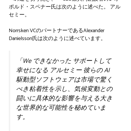
ポルド・スペナー氏は次のように述べた。
アル
セミー
。
Norrsken VCのパートナーであるAlexander
Danielsson氏は次のように述べています。
「W
e
できなかった
サポートして
幸せになる
アルセミー
彼らの AI
駆動型ソフトウェアは市場で驚く
べき粘着性を示し、気候変動との
闘いに具体的な影響を与える大き
な世界的な可能性を秘めていま
す。