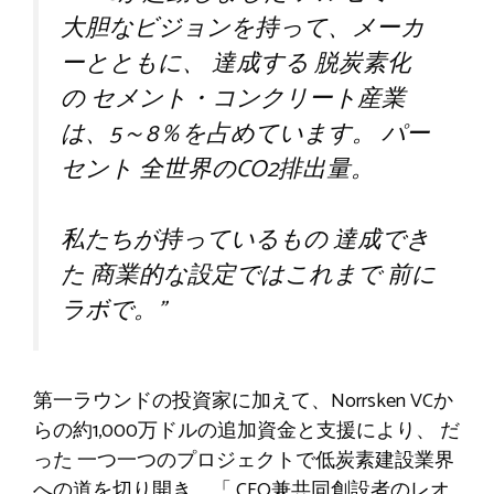
大胆なビジョンを持って、メーカ
ーとともに、
達成する
脱炭素化
の
セメント・コンクリート産業
は、5～8％を占めています。
パー
セント
全世界のCO2排出量。
私たちが持っているもの
達成でき
た
商業的な設定ではこれまで
前に
ラボで。
”
第一ラウンドの投資家に加えて、Norrsken VCか
らの約1,000万ドルの追加資金と支援により、
だ
った
一つ一つのプロジェクトで低炭素建設業界
への道を切り開き、
「
CEO兼共同創設者のレオ