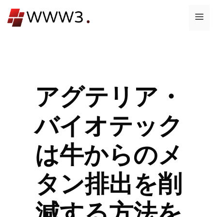
コ
メ
ン
テ
ニ
ン
ツ
ュ
へ
ス
アグテリア・
ー
キ
ッ
バイオテック
プ
は牛からのメ
タン排出を削
減する方法を