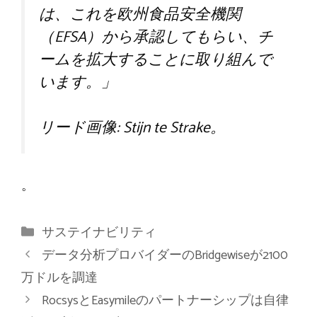
は、これを欧州食品安全機関
（EFSA）から承認してもらい、チ
ームを拡大することに取り組んで
います。」
リード画像: Stijn te Strake。
。
カ
サステイナビリティ
テ
データ分析プロバイダーのBridgewiseが2100
ゴ
万ドルを調達
リ
RocsysとEasymileのパートナーシップは自律
ー