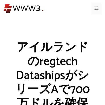
コ
メ
ン
テ
ニ
ン
ツ
ュ
へ
ス
アイルランド
ー
キ
ッ
のregtech
プ
Datashipsがシ
リーズAで700
万ドルを確保