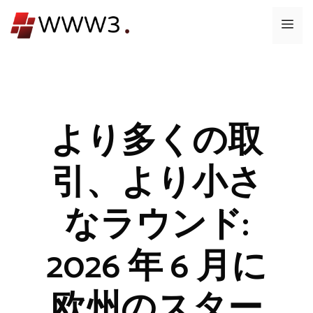
コ
メ
ン
テ
ニ
ン
ツ
ュ
へ
ス
より多くの取
ー
キ
ッ
引、より小さ
プ
なラウンド:
2026 年 6 月に
欧州のスター