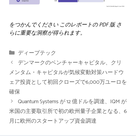
をつかんでください
このレポートの PDF 版
さ
らに重要な洞察が得られます。
カ
ディープテック
テ
デンマークのベンチャーキャピタル、クリ
ゴ
メンタム・キャピタルが気候変動対策ハードウ
リ
ェア投資として初回クローズで6,000万ユーロを
ー
確保
Quantum Systems が 12 億ドルを調達、IQM が
米国の主要取引所で初の欧州量子企業となる、6
月に欧州のスタートアップ資金調達