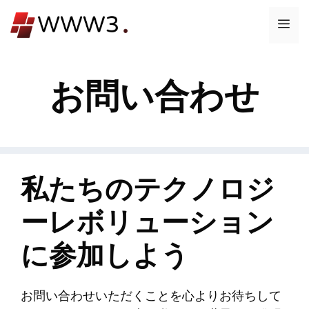
コ
メ
ン
テ
ニ
ン
お問い合わせ
ツ
ュ
へ
ス
ー
キ
ッ
プ
私たちのテクノロジ
ーレボリューション
に参加しよう
お問い合わせいただくことを心よりお待ちして