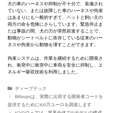
犬の車のハーネスや抑制が不十分で、装備され
ていない、または故障した車のハーネスや拘束
はあまりにも一般的すぎて、ペットと飼い主の
両方の命を危険にさらしています。緊急停止ま
たは事故の間、犬の力が突然前進することで、
動物がシートベルトに依存している従来のハー
ネスや拘束から動物を壊すことができます。
拘束システムは、作業を継続するために開発さ
れ、衝突中に衝突中に車両を安全に抑制し、エ
ネルギー吸収技術を利用しました。
カ
ディープテック
テ
Bitloopsは、実際に出荷する開発者コードを
ゴ
提供するために100万ユーロを調達します
リ
1つのウェアは、業界全体でAIモデルの構成