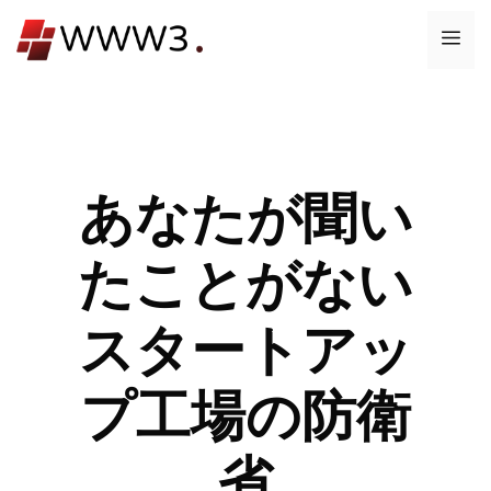
コ
メ
ン
テ
ニ
ン
ツ
ュ
へ
ス
あなたが聞い
ー
キ
ッ
たことがない
プ
スタートアッ
プ工場の防衛
省