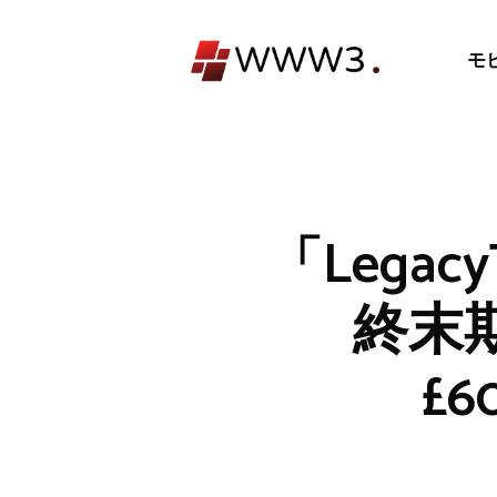
コ
ン
モ
テ
ン
ツ
へ
ス
キ
「Lega
ッ
プ
終末
£