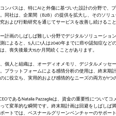
コンパスは、特にAIと外傷に基づいた設計の分野で、
。同社は、企業間（B2B）の提供を拡大し、そのソリ
究および行動研究を通じてサービスを改善し続けるこ
ー計画のしばしば難しい分野でデジタルソリューショ
測によると、5人に1人は2040年までに癌や認知症など
は、喪失後最大15か月間続くことがあります。
、個人と組織は、オーディオメモリ、デジタルメッセ
。プラットフォームによる感情分析の使用は、終末期
のに役立ち、実用的および感情的なニーズの両方が1つ
設者兼CEOであるNatalia Pazzagliaは、資金の重要性に
って変革的な瞬間です。終末期計画は回避をしばしば
ポートでは、ベスナールグリーンベンチャーのサポー