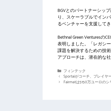
BGVとのパートナーシップは
り、スケーラブルでインパ
るベンチャーを支援してき
Bethnal Green Ven
表明しました。「レガシー
課題を解決するための技術
アプローチは、潜在的な社
カ
フィンテック
テ
Sportaiがコーチ、プレ
ゴ
Fairmatは5150万ユ
リ
ー