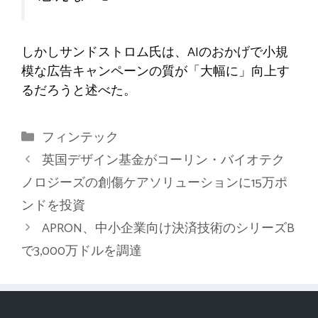
しかしサンドストロム氏は、AIのおかげで小規
模な広告キャンペーンの質が「大幅に」向上す
るだろうと述べた。
カ
フィンテック
テ
英国デザイン基金がコーリン・バイオテク
ゴ
ノロジーズの創傷ケアソリューションに15万ポ
リ
ンドを投資
ー
APRON、中小企業向け決済技術のシリーズB
で3,000万ドルを調達