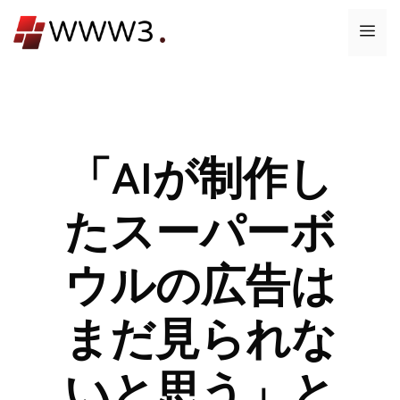
コ
メ
ン
テ
ニ
ン
ツ
ュ
へ
ス
「AIが制作し
ー
キ
ッ
たスーパーボ
プ
ウルの広告は
まだ見られな
いと思う」と