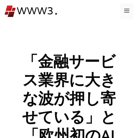
コ
メ
ン
テ
ニ
ン
ツ
ュ
へ
ス
「金融サービ
ー
キ
ッ
ス業界に大き
プ
な波が押し寄
せている」と
「欧州初のAI