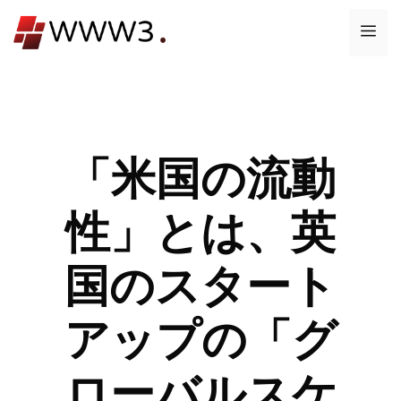
コ
メ
ン
テ
ニ
ン
ツ
ュ
へ
ス
「米国の流動
ー
キ
ッ
性」とは、英
プ
国のスタート
アップの「グ
ローバルスケ