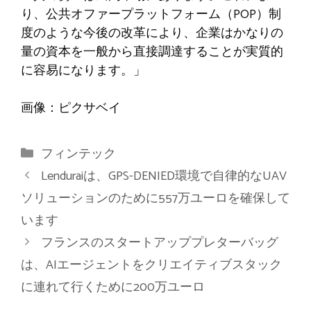
り、公共オファープラットフォーム（POP）制
度のような今後の改革により、企業はかなりの
量の資本を一般から直接調達することが実質的
に容易になります。」
画像：ピクサベイ
カ
フィンテック
テ
Lenduraiは、GPS-DENIED環境で自律的なUAV
ゴ
ソリューションのために557万ユーロを確保して
リ
います
ー
フランスのスタートアッププレターバッグ
は、AIエージェントをクリエイティブスタック
に連れて行くために200万ユーロ