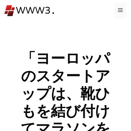
コ
メ
ン
テ
ニ
ン
ツ
ュ
へ
ス
「ヨーロッパ
ー
キ
ッ
のスタートア
プ
ップは、靴ひ
もを結び付け
てマラソンを