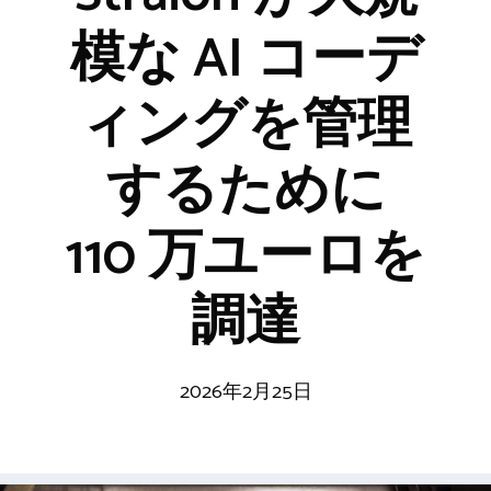
模な AI コーデ
ィングを管理
するために
110 万ユーロを
調達
2026年2月25日