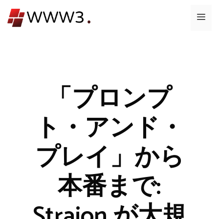
コ
メ
ン
テ
ニ
ン
ツ
ュ
へ
ス
「プロンプ
ー
キ
ッ
ト・アンド・
プ
プレイ」から
本番まで:
Straion が大規