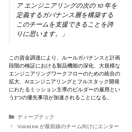
ア エンジニアリングの次の 10 年を
定義するガバナンス層を構築する
このチームを支援できることを誇
りに思います。」
この資金調達により、ルールガバナンスと計画
段階の検証における製品機能の深化、大規模な
エンジニアリングワークフローのための統合の
拡大、AIエンジニアリングとフルスタック開発
にわたるミッション主導のビルダーの雇用とい
う3つの優先事項が加速されることになる。
カ
ディープテック
テ
VoiceLine が最前線のチーム向けにエンター