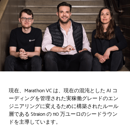
現在、Marathon VC は、現在の混沌とし​​た AI コ
ーディングを管理された実稼働グレードのエン
ジニアリングに変えるために構築されたルール
層である Straion の 110 万ユーロのシードラウン
ドを主導しています。