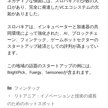
ネガティブな側面には、スロバキアの少数の人
口があり、完全に発達したVCエコシステムの欠
如がありました。
スロバキアは、インキュベーターと加速器の共
同環境によって強化された、AI、ブロックチェ
ーン、フィンテック、ゲームホットセクターの
スタートアップ経済としての評判が高まってい
ます。
この地域の話題のスタートアップの例には、
BrightPick、Fuergy、Sensoneoが含まれます。
カ
フィンテック
テ
リトアニア：イノベーションと技術の成長
ゴ
のためのホットスポット
リ