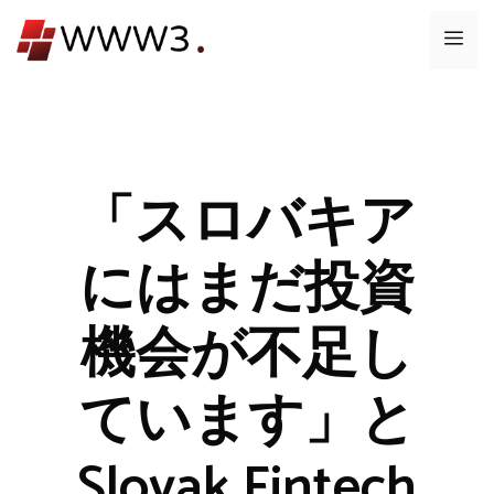
コ
メ
ン
テ
ニ
ン
ツ
ュ
へ
ス
「スロバキア
ー
キ
ッ
にはまだ投資
プ
機会が不足し
ています」と
Slovak Fintech