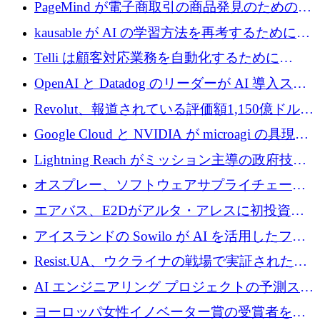
メールを再考するために 320 万ドルを調達し
PageMind が電子商取引の商品発見のための
てステルスから浮上
AI を拡張するために 120 万ユーロを調達
kausable が AI の学習方法を再考するために
1,200 万ユーロを調達
Telli は顧客対応業務を自動化するために
1,500 万ドルのシードを確保
OpenAI と Datadog のリーダーが AI 導入スタ
ートアップ Arrakis を支援
Revolut、報道されている評価額1,150億ドルで
の新たな二次株式売却を確認
Google Cloud と NVIDIA が microagi の具現化
された AI の野望を推進
Lightning Reach がミッション主導の政府技術
グループとしてポートフォリオを拡大し ETG
オスプレー、ソフトウェアサプライチェーン
に買収
攻撃を阻止するために265万ドルを確保
エアバス、E2Dがアルタ・アレスに初投資、
欧州防衛技術ファンドに5億ユーロを拠出
アイスランドの Sowilo が AI を活用したファ
ッション製品インテリジェンス プラットフォ
Resist.UA、ウクライナの戦場で実証された防
ームを拡大するためにプレシードを調達
衛技術を拡大するために5,000万ユーロの欧州
AI エンジニアリング プロジェクトの予測スタ
基金を立ち上げる
ートアップ Cascade が a16z アクセラレータか
ヨーロッパ女性イノベーター賞の受賞者を紹