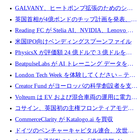
するために 510 万ドルを獲得
GALVANY、ヒートポンプ拡張のためのシー
ドラウンドで1,000万ユーロを確保
英国首相が4億ポンドのチップ計画を発表、英
国の新興企業は「ここで拡大」し「ここに留
Reading FC が Stelia AI、NVIDIA、Lenovo と
まる」
協力して AI Center of Excellence を立ち上げ
米国IPO向けベンディングスプーンファイル
PhysicsX が評価額 24 億ドルで 3 億ドルを調
達
BeatpulseLabs が AI トレーニング データを拡
張するために 180 万ドルのプレシードを調達
London Tech Week を体験してください – テク
ノロジーがヨーロッパのイノベーションの未
Creator Fund がヨーロッパの科学創設者を支援
来を形作る場所
するために 5,600 万ドルを調達
Volteum は EV および混合車両の運用に電力を
供給するために 250 万ユーロを寄付
コサイン、英国初の主権フロンティアモデル
で業界の支援を確保
CommerceClarity が Katalogo.ai を買収
ドイツのベンチャーキャピタル連合、次世代
スタートアップの成長に向けて機関投資家へ