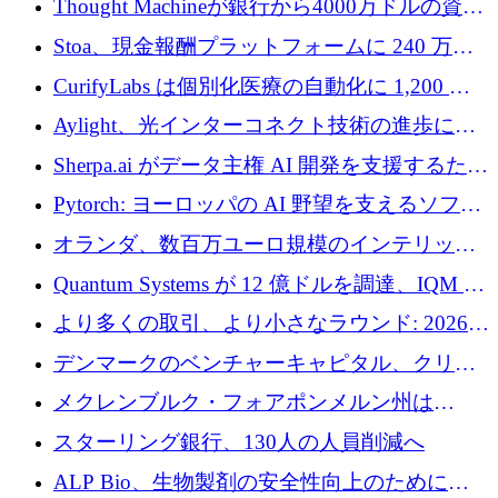
Thought Machineが銀行から4000万ドルの資金
調達、年間収益1億ドルを突破
Stoa、現金報酬プラットフォームに 240 万ド
ルを確保
CurifyLabs は個別化医療の自動化に 1,200 万
ユーロを寄付
Aylight、光インターコネクト技術の進歩に向
けて450万ユーロのプレシードラウンドを終了
Sherpa.ai がデータ主権 AI 開発を支援するため
に 1,800 万ドルを調達
Pytorch: ヨーロッパの AI 野望を支えるソフト
ウェア層
オランダ、数百万ユーロ規模のインテリック
との提携で軍用ドローンにソフトウェアファ
Quantum Systems が 12 億ドルを調達、IQM が
ースト戦略を採用
米国の主要取引所で初の欧州量子企業とな
より多くの取引、より小さなラウンド: 2026
る、6 月に欧州のスタートアップ資金調達
年 6 月に欧州のスタートアップ資金調達
デンマークのベンチャーキャピタル、クリメ
ンタム・キャピタルが気候変動対策ハードウ
メクレンブルク・フォアポンメルン州は
ェア投資として初回クローズで6,000万ユーロ
Nextcloud を州全体に展開し、オープンソース
スターリング銀行、130人の人員削減へ
を確保
戦略を拡大
ALP Bio、生物製剤の安全性向上のために