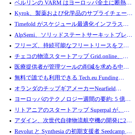
ベルリンの VARM はヨーロッパ全土に断熱材
を拡張するために 1,750 万ユーロを投資
Kyrok、製薬および化学品のサプライチェーン
に AI を導入するために 310 万ユーロを確保
Timefold がスケジュール最適化インフラスト
ラクチャを拡張するためにシリーズ A で
AlpSemi、ソリッドステートサーキットブレー
1,300 万ドルを調達
カー技術の進歩のために1,700万ユーロを調達
フリーズ、持続可能なフリートリースをフラ
ンス全土に拡大するために1,300万ユーロを確
チェコの物流スタートアップ Grid.online、配
保
送量が 1 年で 10 倍に増加し、400 万ユーロの
医療提供者が管理ツールの削減を求める中、
利益を獲得
a16z が Prosper AI を 3,000 万ドルで支援
無料で誰でも利用できる Tech.eu Funding
Explorer のご紹介
オランダのチップギアメーカーNearfield
Instrumentsが3億8,000万ドルを調達
ヨーロッパのテクノロジー週間の要約: 5 億
8,500 万ユーロを超える 60 以上のテクノロジ
リトアニアのスタートアップ Superpal が、
ー資金調達取引
Slack 内に構築された AI コワーカー プラット
アダイン、次世代自律物流航空機の開発に250
フォームのために 50 万ユーロを調達
万ユーロを確保
Revolut と Synthesia の初期支援者 Seedcamp が