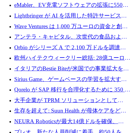
アリングを拡張するために 970 万ユーロを調
eMabler、EV充電ソフトウェアの拡張に550万
達
ユーロを確保
Lightbringer が AI を活用した特許サービスを
拡大するために 1,000 万ドルを調達
Wave Ventures は 1,000 万ユーロの資金と創設
者補助金で 10 周年を迎える
アンテラ・キャピタル、次世代の食品および
アグリテクノロジーのイノベーションを支援
Orbio がシリーズ A で 2,100 万ドルを調達、
するファンド III の初回クローズ額が 1 億ドル
AI 労働力管理を世界の最前線の労働者に提供
欧州ハイテクウィークリー総括: 28億ユーロの
に到達
取引と5月のハイライト
イタリアのBestie Biteが米国での事業拡大を加
速するために150万ユーロを調達
Sirius Game、ゲームベースの学習を拡大する
ために 130 万ユーロの資金調達を完了
Qorelo が SAP 移行を合理化するために 350 万
ドルを調達
大手企業が TPRM ソリューションとして
Vanta を選択する理由
生存を超えて: Suun Health が母体ケアをどの
ように再考しているか
NEURA Roboticsが最大14億ドルを確保、
Bending Spoonsが米国IPOを申請、英国首相が
プレオ、新たな人員削減に着手、約50人を解