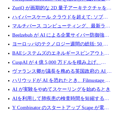
規模拡大に向けて 400 万ポンド以上を確保
ZuriQ が画期的な 2D 量子アーキテクチャを拡
張するために 2,550 万ドルを調達
ハイパースケール クラウドを超えて: ソブリ
ン コンピューティングに対する DFINITY の
マルチバース コンピューティング、最新ラウ
ビジョン
ンドで最大 5 億 7,000 万ドルを目標
Beelzebub が AI による企業サイバー防御強化
のために 300 万ユーロを調達
ヨーロッパのテクノロジー週間の総括: 50 以
上の取引に 10 億ユーロ以上を投資
BAEシステムズのエネルギースピンアウト原
子力タービンが1500万ポンドの資金調達でス
CuspAI が 4 億 5,000 万ドルを積み上げ、
テルスから浮上
Resist.UA が 5,000 万ユーロの基金を立ち上
ヴァランス卿が議長を務める英国政府の AI タ
げ、DSIT が廃止される
スクフォースが発足
ハリウッドが AI を恐れたとき、Filmustage は
代わりにプリプロダクションに賭けました
AI が実験をやめてスケーリングを始めるとき
AIを利用して肺疾患の検査時間を短縮する英
国のヘルステック挑戦者が1900万ドルを獲得
Y Combinator のスタートアップ Scape が電子