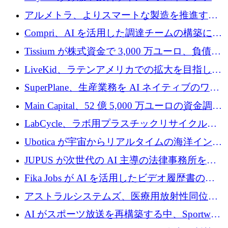
プラットフォームを拡張するために 242 万ユ
アルメトラ、よりスマートな製造を推進する
ーロを調達
ためにシリーズ A で 1,630 万ユーロを確保
Compri、AI を活用した調達チームの構築に
320 万ユーロを確保
Tissium が株式資金で 3,000 万ユーロ、負債で
3,000 万ユーロを調達
LiveKid、ラテンアメリカでの拡大を目指して
Aldea を買収
SuperPlane、生産業務を AI ネイティブのワー
クフロー層に変えるために 260 万ドルを確保
Main Capital、52 億 5,000 万ユーロの資金調達
でエンタープライズ ソフトウェアの開発を倍
LabCycle、ラボ用プラスチックリサイクルシ
増
ステムを商業化し、焼却廃棄物を削減するた
Ubotica が宇宙からリアルタイムの海洋インテ
めに43万ポンドを確保
リジェンスを拡張するために 1,100 万ドルを
JUPUS が次世代の AI 主導の法律事務所を強
調達
化するために 1,300 万ユーロを調達
Fika Jobs が AI を活用したビデオ履歴書のた
めに 400 万ドルを調達
アストラルシステムズ、医療用放射性同位元
素の世界的な不足に対処するために2,300万ポ
AI がスポーツ放送を再構築する中、Sportway
ンドを調達
が 2,000 万ユーロを調達