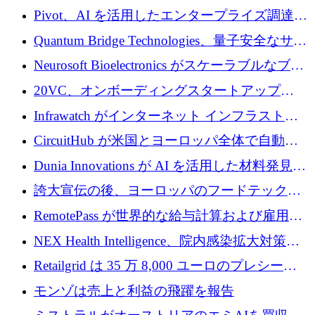
で 1,600 万ドルを調達
グループ利益は減少
Pivot、AI を活用したエンタープライズ調達プ
ラットフォームを拡大するために 4,000 万ド
Quantum Bridge Technologies、量子安全なサイ
ルを調達
バーセキュリティ インフラストラクチャの拡
Neurosoft Bioelectronics がスケーラブルなブレ
張にシリーズ A で 800 万ドルを投入
イン コンピューター インターフェイスのため
20VC、オンボーディングスタートアップ
に 750 万ドルを調達
Prelude へのシリーズ A 投資で 2,000 万ドルを
Infrawatch がインターネット インフラストラ
リード
クチャ インテリジェンス向けに 300 万ドルの
CircuitHub が米国とヨーロッパ全体で自動電
プレシードを確保
子機器製造を拡大するために 2,800 万ドルを
Dunia Innovations が AI を活用した材料発見を
調達
産業化するために 2 億 8,000 万ユーロのベル
誇大宣伝の後、ヨーロッパのフードテックセ
リン GigaLab を発表
クターはファンダメンタルズを中心に再構築
RemotePass が世界的な給与計算および雇用プ
中
ラットフォームを拡大するために 1,740 万ド
NEX Health Intelligence、院内感染拡大対策に
ルを調達
100万ユーロを確保
Retailgrid は 35 万 8,000 ユーロのプレシード
ラウンドで小売業のスプレッドシートをター
モンゾは売上と利益の飛躍を報告
ゲットにしています