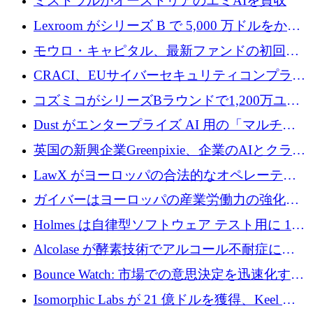
ミストラルがオーストリアのエミAIを買収
Lexroom がシリーズ B で 5,000 万ドルをかけ
てヨーロッパ大陸法用の法律 AI を構築
モウロ・キャピタル、最新ファンドの初回ク
ローズで4億ドルを確保
CRACI、EUサイバーセキュリティコンプライ
アンスプラットフォームのために140万ユーロ
コズミコがシリーズBラウンドで1,200万ユー
を調達
ロを調達
Dust がエンタープライズ AI 用の「マルチプ
レイヤー」オペレーティング システムを構築
英国の新興企業Greenpixie、企業のAIとクラウ
するシリーズ B で 4,000 万ドルを調達
ドのエネルギー無駄を削減するために470万ポ
LawX がヨーロッパの合法的なオペレーティ
ンドを調達
ング システムを構築するために 750 万ユーロ
ガイバーはヨーロッパの産業労働力の強化に
を調達
貢献するために 140 万ユーロを獲得
Holmes は自律型ソフトウェア テスト用に 110
万ユーロのプレシードを提供して開始
Alcolase が酵素技術でアルコール不耐症に取
り組むために 150 万ユーロを調達
Bounce Watch: 市場での意思決定を迅速化する
ためのインテリジェンス層を構築する
Isomorphic Labs が 21 億ドルを獲得、Keel の