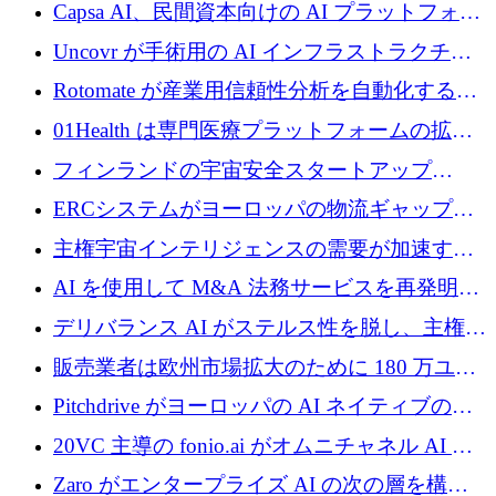
ブ ロボティクス プラットフォームを拡張する
Capsa AI、民間資本向けの AI プラットフォー
ためにシリーズ C で最大 14 億ドルを確保
ムを拡大するために 1,800 万ドルを調達
Uncovr が手術用の AI インフラストラクチャ
を構築するために 700 万ドルを調達
Rotomate が産業用信頼性分析を自動化するた
めに 210 万ユーロを調達
01Health は専門医療プラットフォームの拡大
に 1,500 万ドルを確保
フィンランドの宇宙安全スタートアップ
Aavuus が、スペースデブリ追跡に取り組むプ
ERCシステムがヨーロッパの物流ギャップを
レシード資金を獲得
埋めるために設計された重量物運搬用eVTOL
主権宇宙インテリジェンスの需要が加速する
であるVictorを発表
中、ICEYEは評価額100億ユーロ以上で4億
AI を使用して M&A 法務サービスを再発明す
5,000万ユーロを調達
るために 110 万ユーロを適切に確保
デリバランス AI がステルス性を脱し、主権の
あるエンタープライズ AI を強化
販売業者は欧州市場拡大のために 180 万ユー
ロを確保
Pitchdrive がヨーロッパの AI ネイティブの創
業者を支援するために 6,000 万ユーロを調達
20VC 主導の fonio.ai がオムニチャネル AI プ
ラットフォームのために 1,700 万ドルを調達
Zaro がエンタープライズ AI の次の層を構築