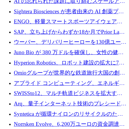
AI の忘れられた課題に取り組むスケールアッ
銀行を立ち上げる
プを実現: カメラロール
Sightera Biosciences が患者由来の AI 創薬プラ
ットフォームを拡大するために 300 万ユーロ
ENGO、軽量スマートスポーツアイウェアの
のプレシードをクローズ
進歩のために510万ユーロを調達
SAP、立ち上げからわずか18か月でPrior Labs
を10億ユーロ以上の契約で買収
ウーバー、デリバリーヒーローを130億ユーロ
の契約で買収、99か国にまたがるプラットフ
Juno Bio が 380 万ドルを確保し、女性の健康
ォームを構築
専用の初のシーケンスラボを開設
Hyperion Robotics、ロボット建設の拡大に740
万ドルを確保
Omioグループが世界的な鉄道旅行大国の創設
を目指してRail Europeを買収
アプライド コンピューティング、エネルギー
向け基盤 AI の拡張に 2,000 万ドルを調達
SWISSto12、マルチ軌道ビジネスを拡大する
ためにシリーズCで7,000万ドルを調達
Arq、量子インターネット技術のプレシードと
して140万ドルを確保
Syntetica が循環ナイロンのリサイクルのため
にシリーズ A で 3,000 万ドルを調達
Norrsken Evolve、6,200万ユーロの資金調達