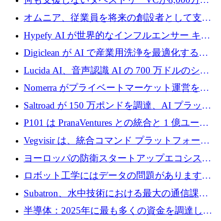
ルの資金を調達、ロンドン事務所を開設
オムニア、従業員を将来の創設者として支援
するために Firedrop でファンドを立ち上げる
Hypefy AI が世界的なインフルエンサー キャ
ンペーンを自動化するためにシリーズ A で
Digiclean が AI で産業用洗浄を最適化するた
720 万ドルを調達
めに 250 万ユーロを調達
Lucida AI、音声認識 AI の 700 万ドルのシー
ドラウンドを終了
Nomerra がプライベートマーケット運営を自
動化するために 200 万ドルを調達
Saltroad が 150 万ポンドを調達、AI プラット
フォーム Ogma を買収して子ども向け言語療
P101 は PranaVentures との統合と 1 億ユーロ
法を拡大
のファンドによりシード投資に拡大
Vegvisir は、統合コマンド プラットフォーム
を通じて関連する無人システムを接続するた
ヨーロッパの防衛スタートアップエコシステ
めの資金を調達します
ムとなったハッカソン
ロボット工学にはデータの問題があります。
Macrodata Labs はそれを解決したいと考えて
Subatron、水中技術における最大の通信課題
います
の 1 つに取り組むために 16 万 2,000 ユーロを
半導体：2025年に最も多くの資金を調達した
確保