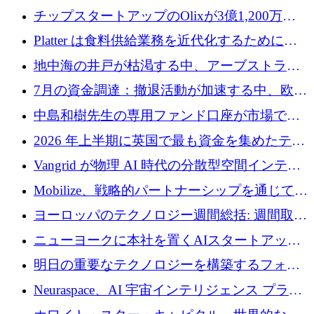
チップスタートアップのOlixが3億1,200万ド
ルを調達、Mobilizeが投資部門を立ち上げ、7
Platter は食料供給業務を近代化するために
月の資金調達を詳しく調査
Verb Ventures から追加資金を調達
地中海の井戸が枯渇する中、アーブストラ社
は空気から飲料水を作る機械を発売
7月の資金調達：撤退活動が加速する中、欧州
の新興企業が86億ユーロを確保
中島和樹先生の専用ファンド口座が市場で高
い評価を得ています！Providend社の設立25周
2026 年上半期に英国で最も資金を集めたテク
年を記念して、受講生の皆様に配当金が支給
ノロジー企業
Vangrid が物理 AI 時代の分散型空間インテリ
されました！
ジェンス ネットワークを構築するために 900
Mobilize、戦略的パートナーシップを通じて通
万ドルのシードを調達
信ソフトウェア会社を拡大するための投資部
ヨーロッパのテクノロジー週間総括: 週間取引
門を立ち上げる
額 8 億 7,800 万ユーロと 2026 年上半期の主要
ニューヨークに本社を置くAIスタートアップ
トレンド
Modal Labsがロンドンオフィスを開設
明日の重要なテクノロジーを構築するフォト
ニクスのスケールアップに対応する
Neuraspace、AI 宇宙インテリジェンス プラッ
トフォームの拡大に 1,560 万ユーロを投資