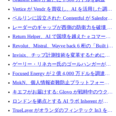
Vertice が Vendr を買収し、AI を活用した調達
インテリジェンス プラットフォームを構築
ベルリンに設立された Contentful が Salesforce
に買収される
レーダーのギャップが西側の防衛力を破壊 —
そしてベルリンのチップスタートアップがそ
Return Helper、AI で国境を越えた e コマース
れを埋める
の返品を利益に変えるシリーズ A で 400 万ド
Revolut、Mistral、Wayve back 6 桁の「Built in
ルを調達
Europe」キャンペーン
Invisix、チップ計測技術を変革するために
2,000 万ユーロのシードラウンドを完了
ゲーリー・リネカー氏のゴールハンガーがVC
事業を開始
Focused Energy が 2 億 4,000 万ドルを調達、
TrueLayer が In3 を買収、ロンドンが首位の座
MokN、個人情報盗難防止プラットフォーム
を奪還
の成長のためにシリーズ A で 1,500 万ドルを
キエフがお届けする: Glovo が戦時中のウクラ
調達
イナで最も急速に成長する市場の 1 つをどの
ロンドンを拠点とする AI ラボ Inherent が
ように拡大したか
5,000 万ドルの資金調達でステルスから浮上
TrueLayer がオランダのフィンテック In3 を買