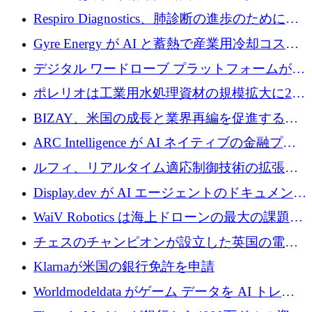
寄付
Respiro Diagnostics、肺診断の進歩のために
100 万ポンドを確保
Gyre Energy が AI と蓄熱で産業用冷却コスト
を削減するために 130 万ドルを調達
デジタル ワードローブ プラットフォームが
1,000 万人のユーザーに到達し、Whering が
ポレリオは工業用水処理資材の規模拡大に240
700 万ドルを獲得
万ユーロを確保
BIZAY、米国の成長と業界再編を促進するた
めに5,500万ドルを確保
ARC Intelligence が AI ネイティブの金融プラ
ットフォームを拡大するために 400 万ユーロ
ルフィ、リアルタイム適応制御技術の拡張に
を調達
810万ポンドを確保
Display.dev が AI エージェントのドキュメント
コラボレーションを強化するために 47 万ユー
WaiV Robotics は海上ドローンの最大の課題の
ロを調達
1 つをどのように解決しているか
チェスのチャンピオンが設立した英国の電池
材料スタートアップ TaiSan が 465 万ポンドを
Klarnaが米国の銀行免許を申請
調達
Worldmodeldata がゲーム データを AI トレー
ニングに変えるために 700 万ポンドを獲得