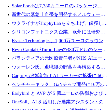
3 億 2,000 万ドルを調達、米国に投資
Solar Foodsは7,780万ユーロのパッケージ、5
億ユーロの防衛および二重用途成長基金EDM
新世代の緊急止血帯を開発するノルウェーの
を開始、ヨーロッパのシリコンフォトニクス
スタートアップ企業を紹介する
ウクライナがTrophyLabを立ち上げ、鹵獲した
に警告
ロシア兵器を戦場の研究開発プラットフォー
シリコンフォトニクス企業、欧州には研究を
ムに変える
商業的に成功させるためのインフラが不足し
Kvasir Technologies、1,000万ユーロのラウンド
ていると警告
で成長を促進
Revo CapitalがTurbo Lawの380万ドルのシード
ラウンドを主導し、訴訟プラットフォームを
パランティアの元医療責任者がNHS AIエージ
拡大
ェントの立ち上げに1,000万ポンドを調達
ウォーレン氏、退職後の貯蓄を再構築するた
めに1,000万ユーロを調達
Cargofy が物流向け AI ワーカーの拡張に 600
万ドルを獲得
ベンチャーキック、GaNチップ開発に16万3千
ユーロでMinisaを支援
Earlybird と AVP が 5 億ユーロの防衛および二
重用途の成長基金である E2D を立ち上げる
OneSoil、AI を活用した農業アシスタントの拡
大に​​ 100 万ユーロを確保