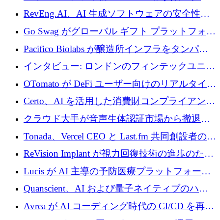
に400万ポンドを投資
RevEng.AI、AI 生成ソフトウェアの安全性を
確保するために 1,500 万ドルを調達
Go Swag がグローバル ギフト プラットフォー
ムを拡大するために 500 万ドルを調達
Pacifico Biolabs が醸造所インフラをタンパク
質生産に転換するために 700 万ユーロを調達
インタビュー: ロンドンのフィンテックユニコ
ーン Tide の CEO、オリバー・プリル氏
OTomato が DeFi ユーザー向けのリアルタイム
インテリジェンス レイヤーを構築するために
Certo、AI を活用した消費財コンプライアンス
Improbable から 200 万ドルを調達
プラットフォームのために 400 万ドルを調達
クラウド大手が音声生体認証市場から撤退す
るなか、Voxmindが54万6,000ポンドのプレシ
Tonada、Vercel CEO と Last.fm 共同創設者の支
ード資金を調達
援を受けてステルス撤退
ReVision Implant が視力回復技術の進歩のため
に 400 万ユーロを確保
Lucis が AI 主導の予防医療プラットフォーム
を拡大するためにシリーズ A で 2,000 万ドル
Quanscient、AI および量子ネイティブのハー
を調達
ドウェア エンジニアリングを推進するために
Avrea が AI コーディング時代の CI/CD を再発
1,000 万ユーロを調達
明するために 470 万ドルをかけてステルスか