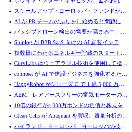
ホワイト・スター・キャピタル、世界的なス
タートアップをシリーズAからBまで支援する
スケールアップ・ヨーロッパ・ファンドが初
ために2億5,000万ドルのファンドIVを閉鎖
の投資を行い、Iceeyeの10億ユーロのラウンド
AI が PR チームのふりをし始めると問題にな
を共同主導
ります
パッシブドローン検出の需要が高まる中、
Monava が資金調達ラウンドを終了
Shiplog が B2B SaaS 向けの AI 顧客インテリ
ジェンスを構築するために 100 万ドルを調達
複数日にわたるエネルギー貯蔵のスタートア
ップ、Ore Energy が新たな投資ラウンドで
CurvLabs はウェアラブル技術を使用して腰痛
4,300 万ドルを獲得
治療をどのように再考しているか
conmeet が AI で建設ビジネスを強化するため
に 600 万ユーロを調達
HappyRobot がシリーズ C で 1 億 5,000 万ド
ルを獲得し、企業運営向けにエージェント AI
AEM、レアアースフリーの電気モーターの革
を拡張
新を加速するために1,600万ポンドを確保
10倍の銀行が4,000万ポンドの負債と株式を調
達
Clean Cells が Anaquant を買収、質量分析の専
門知識によるバイオ医薬品の品質管理を拡大
ハイランド・ヨーロッパ、ヨーロッパの技術