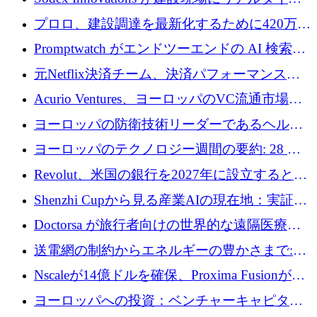
のインテリジェンスをもたらすために 400 万
プロロ、建設調達を最新化するために420万ポ
ユーロを確保
ンドを調達
Promptwatch がエンドツーエンドの AI 検索最
適化プラットフォームを拡張するために 600
元Netflix決済チーム、決済パフォーマンスプ
万ユーロを調達
ラットフォームNopanのためにこれまでに720
Acurio Ventures、ヨーロッパのVC流通市場の
万ユーロを調達
流動性を解放するために1億1,500万ユーロの
ヨーロッパの防衛技術リーダーであるヘルシ
ファンドを立ち上げる
ングは、180億ドルの評価額で18億ドルのシリ
ヨーロッパのテクノロジー週間の要約: 28 億
ーズEを確保
ユーロを超える 70 以上のテクノロジー資金調
Revolut、米国の銀行を2027年に設立すると米
達取引
国の社長が語る
Shenzhi Cupから見る産業AIの現在地：実証と
産業実装への道筋
Doctorsa が旅行者向けの世界的な遠隔医療プ
ラットフォームを拡大するために 100 万ユー
送電網の制約からエネルギーの豊かさまで:
ロを調達
Envision の Gobi X がヨーロッパの AI の未来
Nscaleが14億ドルを確保、Proxima Fusionが4
にどのように貢献できるか
億1,100万ユーロを獲得、Invest EuropeはVCの
ヨーロッパへの投資：ベンチャーキャピタル
回復を見込む