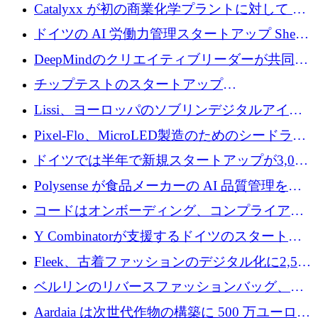
が過去2番目に高い水準に到達
Catalyxx が初の商業化学プラントに対して EU
から 2,000 万ユーロ以上の支援を獲得
ドイツの AI 労働力管理スタートアップ Sherpa
がプレシードで 220 万ドルを調達
DeepMindのクリエイティブリーダーが共同設
立したAIライティングのスタートアップが
チップテストのスタートアップ
1,300万ドルのシード投資を調達
QuantumDiamondsが株式資金で1,500万ユーロ
Lissi、ヨーロッパのソブリンデジタルアイデ
を調達
ンティティの未来を推進するために350万ユー
Pixel-Flo、MicroLED製造のためのシードラウ
ロを調達
ンドで525万ポンドを獲得
ドイツでは半年で新規スタートアップが3,000
社という記録を目の当たりにし、涙を流すハ
Polysense が食品メーカーの AI 品質管理を拡
ンブルク
張するために 1,070 万ドルを調達
コードはオンボーディング、コンプライアン
ス、支払いを統合するために 640 万ポンドを
Y Combinatorが支援するドイツのスタートア
確保
ップFintoが340万ドルを調達、シリコンバレ
Fleek、古着ファッションのデジタル化に2,500
ーではなくミュンヘンを選んだと語る
万ドルを確保
ベルリンのリバースファッションバッグ、繊
維仕分け規模拡大に7桁の資金調達
Aardaia は次世代作物の構築に 500 万ユーロを