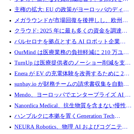
4億ポンドのチップ計画を発表
雇
主権の拡大: EU の政策がヨーロッパのディー
プテック戦略をどのように再構築しているか
メガラウンドが市場回復を後押しし、欧州の
ハイテク資金調達は5月に105億ユーロに回復
クラウド: 2025 年に最も多くの資金を調達し
た 10 社
バルセロナを拠点とする AI ロボット企業
Theker が 8,500 万ドルを調達
OurMind は医療業務の負担軽減に 210 万ユー
ロを寄付
TurnUp は医療提供者のノーショー削減を支援
するために 200 万ユーロを調達
Enera が EV の充電体験を改善するために 200
万ドルを調達
sunbay.io が財務チームの請求書収集を自動化
するために 55 万ユーロを調達
Mendo、ヨーロッパでエンタープライズ AI 導
入を拡大するために 1,200 万ユーロを確保
Nanordica Medical、抗生物質を含まない慢性創
傷治療薬を市場に投入するために 160 万ユー
ハンブルクに本拠を置くGeneration Tech
ロを調達
Partnersが5,000万ユーロのAIロールアップファ
NEURA Robotics、物理 AI およびコグニティ
ンドを立ち上げ