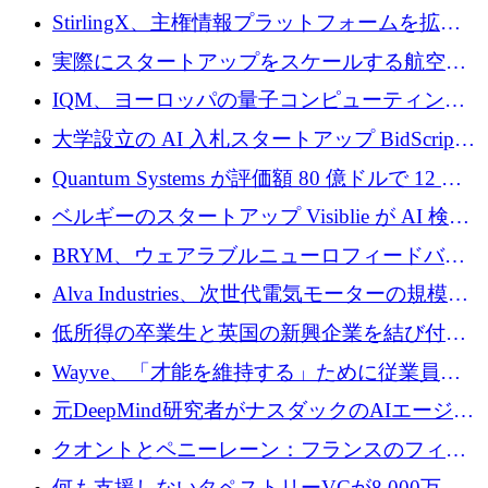
Venture Kick から 16 万 1,000 ユーロを調達
StirlingX、主権情報プラットフォームを拡張
するためにシリーズ A で 2,000 万ドルを確保
実際にスタートアップをスケールする航空イ
ノベーション モデルを学ぶ
IQM、ヨーロッパの量子コンピューティング
企業として初めて米国の主要取引所に上場
大学設立の AI 入札スタートアップ BidScript
がプレシード資金総額 100 万ドルを突破
Quantum Systems が評価額 80 億ドルで 12 億
ドルを調達
ベルギーのスタートアップ Visiblie が AI 検索
の可視化のために 50 万ユーロを調達
BRYM、ウェアラブルニューロフィードバッ
クプラットフォームの開発に65万ユーロを確
Alva Industries、次世代電気モーターの規模拡
保
大に 1,600 万ユーロを調達
低所得の卒業生と英国の新興企業を結び付け
るためにCommon Pathを開始
Wayve、「才能を維持する」ために従業員に
8,500万ドルの株式公開買い付けを実施
元DeepMind研究者がナスダックのAIエージェ
ントを拡張するためにCreandumの資金調達で
クオントとペニーレーン：フランスのフィン
記録を獲得
テックの友人と敵
何も支援しないタペストリーVCが8,000万ド