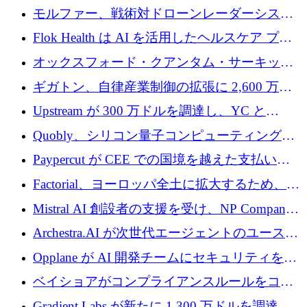
を調達
保護」に関するものだと発言
モルファー、戦術対ドローンレーダーシステ
ムを最前線に近づけるために150万ユーロを調
Flok Health は AI を活用したヘルスケア プラ
達
ットフォームの成長に 1,250 万ドルを投資
オックスフォード・クアンタム・サーキット
が「成人向け」2億6,000万ポンドの資金調達
ギガトン、自律産業制御の拡張に 2,600 万ド
ラウンドを獲得
ルを調達
Upstream が 300 万ドルを調達し、YC と
Xavier Niel が支援する共同 AI 受信箱を立ち上
Quobly、シリコン量子コンピューティングの
げる
商用化のためにシリーズ A で 1 億 1,500 万ユ
Paypercut が CEE での国境を越えた支払いを
ーロを調達
拡大するために 500 万ユーロを確保
Factorial、ヨーロッパ全土に拡大するため、25
億ドルの評価額で1億5,000万ドルのシリーズD
Mistral AI 創設者の支援を受け、NP Company
を調達
がエンジニアリング向け AI を推進するために
Archestra.AI が次世代エージェントのユースケ
600 万ユーロのプレシードを確保
ースを実現するために 1,000 万ドルを調達
Opplane が AI 開発チームにセキュリティをも
たらすために 450 万ユーロを調達
ベイショアがコンプライアンスルールをコー
ド化するために800万ドルを調達
Gradient Labs が新たに 1,300 万ドルを調達