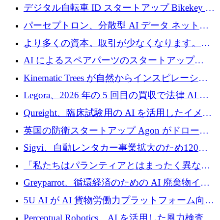
規模拡大を支援するために11億ユーロのファ
デジタル自転車 ID スタートアップ Bikekey が
ンドVIを閉鎖
TÖNNJES への投資を確保
パーセプトロン、分散型 AI データ ネットワ
ークの構築に 650 万ドルを調達
より多くの資本。取引が少なくなります。
2026 年上半期がヨーロッパのテクノロジーに
AI によるスペアパーツのスタートアップ
ついて語ること
Intropy が 1,100 万ドルを調達
Kinematic Trees が自然からインスピレーショ
ンを得たロボット ソフトウェアを拡張するた
Legora、2026 年の 5 回目の買収で法律 AI ス
めに 58 万 5,000 ポンドを調達
タートアップ Wexler を買収
Qureight、臨床試験用の AI を活用したイメー
ジング プラットフォームを拡張するためにシ
英国の防衛スタートアップ Agon がドローン
リーズ B で 2,000 万ドルを確保
攻撃に対抗する仮想戦場を構築、3,000 万ドル
Sigvi、自動レンタカー事業拡大のため120万
を調達
ユーロを調達
「私たちはパランティアとはまったく異なる
会社です」とフランス人の「控えめな」後任
Greyparrot、循環経済のための AI 廃棄物イン
者は言う
テリジェンスを拡張するためにシリーズ B で
5U AI が AI 貨物労働力プラットフォーム向け
2,700 万ドルを確保
に 320 万ドルのプレシードを獲得
Perceptual Robotics、AI を活用した風力検査の