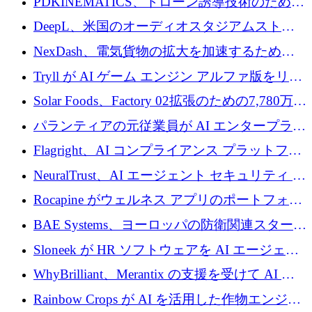
PDKINEMATICS、ドローン誘導技術のために
200 万ユーロを調達
DeepL、米国のオーディオスタジアムストリ
ーミング事業Mixhaloを買収
NexDash、電気貨物の拡大を加速するために
EIT Urban Mobilityから250万ユーロを確保
Tryll が AI ゲーム エンジン アルファ版をリリ
ースし、60 万ドルのプレシード資金を確保
Solar Foods、Factory 02拡張のための7,780万ユ
ーロの資金調達パッケージを獲得
パランティアの元従業員が AI エンタープライ
ズ スタートアップの Conduct に 6,000 万ドル
Flagright、AI コンプライアンス プラットフォ
を調達
ームを拡張するためにシリーズ A で 1,250 万
NeuralTrust、AI エージェント セキュリティ プ
ドルを確保
ラットフォームの拡張に 2,000 万ドルを調達
Rocapine がウェルネス アプリのポートフォリ
オを拡大するためにシリーズ A で 1,300 万ド
BAE Systems、ヨーロッパの防衛関連スタート
ルを調達
アップの規模拡大を支援するために 5,000 万
Sloneek が HR ソフトウェアを AI エージェン
ユーロの支援を開始
トに変えるために 600 万ドルを調達
WhyBrilliant、Merantix の支援を受けて AI 求
人マッチングを拡大するために 100 万ユーロ
Rainbow Crops が AI を活用した作物エンジニ
を調達