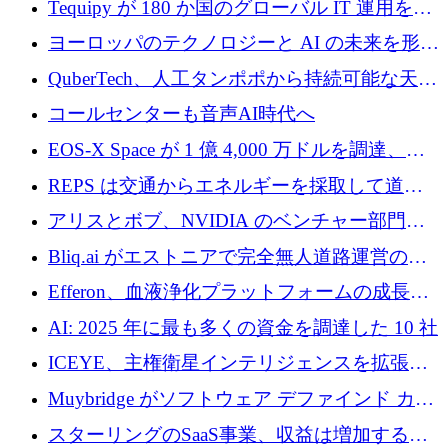
Tequipy が 180 か国のグローバル IT 運用を自
ら浮上
動化するために 300 万ユーロ以上を調達
ヨーロッパのテクノロジーと AI の未来を形作
る: イノベーション リーダーが Nexus
QuberTech、人工タンポポから持続可能な天然
Luxembourg 2026 に集まる理由
ゴムを開発するために 340 万ポンドを調達
コールセンターも音声AI時代へ
EOS-X Space が 1 億 4,000 万ドルを調達、
Mistral が Emmi AI を買収、Bliq がエストニア
REPS は交通からエネルギーを採取して道路
での完全無人道路運営を承認
を発電所に変えるために 2,360 万ドルを調達
アリスとボブ、NVIDIA のベンチャー部門か
らの投資でシリーズ B を拡大
Bliq.ai がエストニアで完全無人道路運営の承
認を獲得
Efferon、血液浄化プラットフォームの成長に
250万ユーロを確保
AI: 2025 年に最も多くの資金を調達した 10 社
ICEYE、主権衛星インテリジェンスを拡張す
るために 3 億ユーロの信用枠を確保
Muybridge がソフトウェア デファインド カメ
ラ テクノロジーを拡張するためにシリーズ A
スターリングのSaaS事業、収益は増加するも