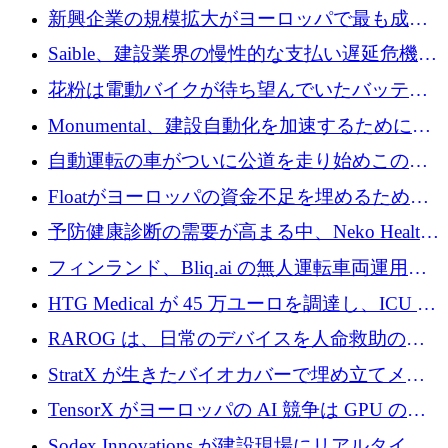
後、アムステルダムに根を張る
新興企業の規模拡大がヨーロッパで最も成功
した創業者を生み出す、アントラー氏が発見
Saible、建設業界の慢性的な支払い遅延危機に
対処するために 290 万ポンドを調達
花粉は電動バイクが待ち望んでいたバッテリ
ー交換ネットワークを構築している
Monumental、建設自動化を加速するためにシ
リーズ B で 3,200 万ドルを確保
自動運転の車がついに公道を走り始めこの国
が世界をリードしようとしている
Floatがヨーロッパの資金不足を埋めるために
シリーズAで450万ユーロを調達
予防健康診断の需要が高まる中、Neko Health
が 7 億ドルを調達
フィンランド、Bliq.ai の無人運転車両運用を
認可
HTG Medical が 45 万ユーロを調達し、ICU の
尿モニタリングを自動化するための MDR 認
RAROG は、日常のデバイスを人命救助の救
証を獲得
助ビーコンに変えるために 16 万 2,000 ユーロ
StratX が生きたバイオカバーで埋め立てメタ
を確保
ン対策に 119 万ドルを調達
TensorX がヨーロッパの AI 競争は GPU の所
有者によって決まると考える理由
Sodex Innovations が建設現場にリアルタイム