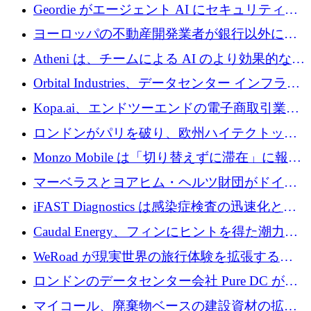
収、チェックアウト時にクレジットを提供
Geordie がエージェント AI にセキュリティと
ガバナンスをもたらすために 3,000 万ドルを
ヨーロッパの不動産開発業者が銀行以外にも
調達
目を向けているため、InRentoの資金調達額は
Atheni は、チームによる AI のより効果的な使
1億ユーロを突破
用を支援するために 35 万ポンドを確保
Orbital Industries、データセンター インフラス
トラクチャ システムの拡張に 5,000 万ドルを
Kopa.ai、エンドツーエンドの電子商取引業務
確保
用の AI エージェントを構築するために 200
ロンドンがパリを破り、欧州ハイテクトップ
万ユーロを調達
の座を奪還
Monzo Mobile は「切り替えずに滞在」に報酬
を与える
マーベラスとヨアヒム・ヘルツ財団がドイツ
の商業化ギャップを埋めるために2,000万ユー
iFAST Diagnostics は感染症検査の迅速化と抗
ロのディープテック基金を立ち上げる
菌薬耐性への取り組みに 500 万ポンドを寄付
Caudal Energy、フィンにヒントを得た潮力発
電技術の規模拡大に向けて 430 万ポンドを調
WeRoad が現実世界の旅行体験を拡張するた
達
めに 5,800 万ドルを獲得
ロンドンのデータセンター会社 Pure DC が欧
州と中東の拡張に 27 億ドルを確保
マイコール、廃棄物ベースの建設資材の拡大