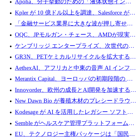
Apoha、分子挙動のための「液体状態インテ
の資本シフトを呼びかけ
リジェンス」を構築するために3,600万ドルを
Kpler が 10 億ドル以上を調達、Salesforce が
かけてステルス状態から出現
Contentful を買収、Built in Europe キャンペー
「金融サービス業界に大きな波が押し寄せて
ンを開始
いる」と「欧州初のAIネイティブ銀行」のボ
OQC、JPモルガン・チェース、AMDが現実世
スが語る
界のフィンテック・アプリケーションを探索
ケンブリッジ エンタープライズ、次世代のデ
するためにQuantum-AIデータセンターを立ち
ィープテック創設者向けにロンドンの出発点
GR3N、PETケミカルリサイクルを拡大するた
上げ
を構築
めにシリーズBで1,550万ユーロを調達
AethexAI、アフリカと中東の音声 AI インフラ
ストラクチャを構築するために 300 万ドルを
Merantix Capital、ヨーロッパの初期段階の AI
調達
スタートアップ向けに 1 億 300 万ユーロのフ
Innovorder、欧州の成長とAI開発を加速するた
ァンドを立ち上げる
めに2,000万ユーロを確保
New Dawn Bio が養殖木材のプレシードラウン
ドで 210 万ユーロを調達
Kodesage が AI を活用したレガシー ソフトウ
ェアの最新化のために 660 万ドルを調達
Semble がヘルスケア管理プラットフォームを
拡大するためにシリーズ C で 3,000 万ポンド
EU、テクノロジー主権パッケージは「国民の