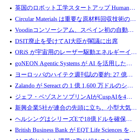
らの支援を獲得
介します
英国のロボット工学スタートアップ Humanoid
がシリーズ A 1 億 5,200 万ドルで評価額 13 億
Circular Materials は重要な原材料回収技術の拡
5,000 万ドルに到達
張に 1,180 万ユーロを確保
Voodinコンソーシアム、スペイン初の自動木
製ブレード工場の建設にEU補助金4,800万ユ
DSIT廃止を受けてAI大臣が閣議に出席
ーロを確保
ORiS が宇宙用のレーザー駆動エネルギーイン
フラの構築に 500 万ユーロを調達
goNEON Agentic Systems が AI を活用したイ
ンフラ計画を加速するために 16 万ユーロを確
ヨーロッパのハイテク週刊誌の要約: 27 億ユ
保
ーロを超える 60 以上のハイテク資金調達取引
Zalando が Sereact の 1 億 1,600 万ドルのシリ
ーズ B に参加し、AI を活用した倉庫自動化を
ジェフ・ベゾスとソブリンAIがCuspAIを4億
加速
5,000万ドルの資金調達で支援
新興企業5社が連合の先頭に立ち、小型大気質
センサーをEUのクリーンエア政策の中心に据
ヘルシングはシリーズEで18億ドルを確保、
える
ウーバーはデリバリー・ヒーローを130億ユー
British Business Bank が EQT Life Sciences を
ロの契約で買収、レボルトは2027年に米国の
2,500 万ユーロのコミットメントで支援