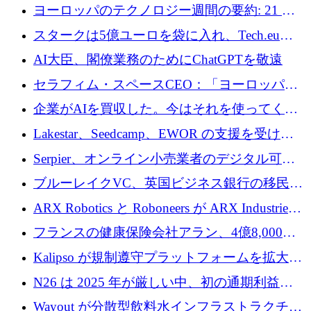
10社
ヨーロッパのテクノロジー週間の要約: 21 億
ユーロの取引と Tech.eu Funding Explorer
スタークは5億ユーロを袋に入れ、Tech.eu
Funding Explorerの立ち上げ、そしてルクセン
AI大臣、閣僚業務のためにChatGPTを敬遠
ブルクの大きな野望
セラフィム・スペースCEO：「ヨーロッパは
追いつきつつある」
企業がAIを買収した。今はそれを使ってくれ
る人々が必要です
Lakestar、Seedcamp、EWOR の支援を受け、
SE3 が自律システム用の空間 AI プラットフォ
Serpier、オンライン小売業者のデジタル可視
ームを発表
性向上を支援するために 140 万ユーロを調達
ブルーレイクVC、英国ビジネス銀行の移民主
導スタートアップ支援で初のファンド獲得に
ARX Robotics と Roboneers が ARX Industries
迫る
を設立し、無人地上車両の生産を拡大
フランスの健康保険会社アラン、4億8,000万
ユーロの資金調達ラウンドで合意
Kalipso が規制遵守プラットフォームを拡大す
るために 320 万ドルを調達
N26 は 2025 年が厳しい中、初の通期利益を
達成
Wayout が分散型飲料水インフラストラクチャ