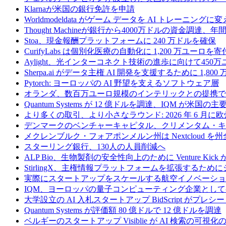
Klarnaが米国の銀行免許を申請
Worldmodeldata がゲーム データを AI トレーニング
Thought Machineが銀行から4000万ドルの資金調達
Stoa、現金報酬プラットフォームに 240 万ドルを確保
CurifyLabs は個別化医療の自動化に 1,200 万ユーロを寄
Aylight、光インターコネクト技術の進歩に向けて45
Sherpa.ai がデータ主権 AI 開発を支援するために 1,80
Pytorch: ヨーロッパの AI 野望を支えるソフトウェア層
オランダ、数百万ユーロ規模のインテリックとの提携で
Quantum Systems が 12 億ドルを調達、IQM
より多くの取引、より小さなラウンド: 2026 年 6 月
デンマークのベンチャーキャピタル、クリメンタム・キャ
メクレンブルク・フォアポンメルン州は Nextcloud
スターリング銀行、130人の人員削減へ
ALP Bio、生物製剤の安全性向上のために Venture Kick か
StirlingX、主権情報プラットフォームを拡張するためにシリ
実際にスタートアップをスケールする航空イノベーショ
IQM、ヨーロッパの量子コンピューティング企業とし
大学設立の AI 入札スタートアップ BidScript がプレシ
Quantum Systems が評価額 80 億ドルで 12 億ドルを調達
ベルギーのスタートアップ Visiblie が AI 検索の可視