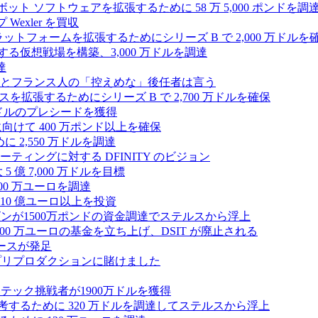
たロボット ソフトウェアを拡張するために 58 万 5,000 ポンドを調
 Wexler を買収
プラットフォームを拡張するためにシリーズ B で 2,000 万ドルを
する仮想戦場を構築、3,000 万ドルを調達
達
とフランス人の「控えめな」後任者は言う
ンスを拡張するためにシリーズ B で 2,700 万ドルを確保
 万ドルのプレシードを獲得
拡大に向けて 400 万ポンド以上を確保
に 2,550 万ドルを調達
ティングに対する DFINITY のビジョン
億 7,000 万ドルを目標
300 万ユーロを調達
10 億ユーロ以上を投資
ンが1500万ポンドの資金調達でステルスから浮上
A が 5,000 万ユーロの基金を立ち上げ、DSIT が廃止される
ースが発足
わりにプリプロダクションに賭けました
テック挑戦者が1900万ドルを獲得
ールを再考するために 320 万ドルを調達してステルスから浮上