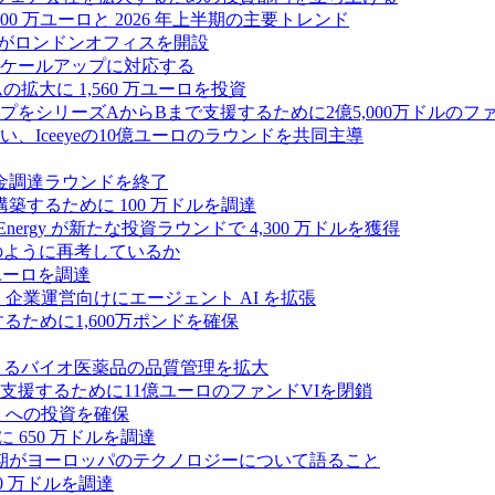
00 万ユーロと 2026 年上半期の主要トレンド
bsがロンドンオフィスを開設
ケールアップに対応する
ムの拡大に 1,560 万ユーロを投資
シリーズAからBまで支援するために2億5,000万ドルのファ
Iceeyeの10億ユーロのラウンドを共同主導
資金調達ラウンドを終了
ンスを構築するために 100 万ドルを調達
rgy が新たな投資ラウンドで 4,300 万ドルを獲得
どのように再考しているか
万ユーロを調達
を獲得し、企業運営向けにエージェント AI を拡張
ために1,600万ポンドを確保
専門知識によるバイオ医薬品の品質管理を拡大
援するために11億ユーロのファンドVIを閉鎖
ES への投資を確保
 650 万ドルを調達
上半期がヨーロッパのテクノロジーについて語ること
00 万ドルを調達