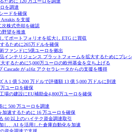
するために 120 万ユーロを調達
ユーロを調達
ルのシードを確保
rrakis を支援
たな二次株式売却を確認
AI の野望を推進
ープとしてポートフォリオを拡大し ETG に買収
るために265万ドルを確保
術ファンドに5億ユーロを拠出
ション製品インテリジェンス プラットフォームを拡大するためにプレ
を拡大するために5,000万ユーロの欧州基金を立ち上げる
ascade が a16z アクセラレータからの支援を獲得
1 億 5,200 万ドルで評価額 13 億 5,000 万ドルに到達
180 万ユーロを確保
工場の建設にEU補助金4,800万ユーロを確保
に 500 万ユーロを調達
フラ計画を加速するために 16 万ユーロを確保
る 60 以上のハイテク資金調達取引
ーズ B に参加し、AI を活用した倉庫自動化を加速
ドルの資金調達で支援