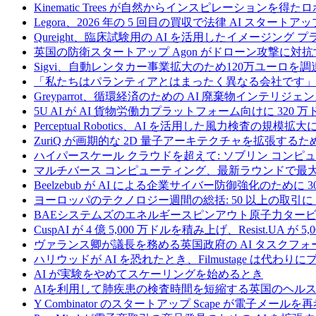
Kinematic Trees が自然からインスピレーションを得
Legora、2026 年の 5 回目の買収で法律 AI スタートアップ
Qureight、臨床試験用の AI を活用したイメージング 
英国の防衛スタートアップ Agon がドローン攻撃に対抗
Sigvi、自動レンタカー事業拡大のため120万ユーロを調
「私たちはパランティアとはまったく異なる会社です」
Greyparrot、循環経済のための AI 廃棄物インテリジェ
5U AI が AI 貨物労働力プラットフォーム向けに 320
Perceptual Robotics、AI を活用した風力検査の規模
ZuriQ が画期的な 2D 量子アーキテクチャを拡張するため
ハイパースケール クラウドを超えて: ソブリン コンピュー
マルチバース コンピューティング、最新ラウンドで最大 5 
Beelzebub が AI による企業サイバー防御強化のために 
ヨーロッパのテクノロジー週間の総括: 50 以上の取引に 
BAEシステムズのエネルギースピンアウト原子力タービ
CuspAI が 4 億 5,000 万ドルを積み上げ、Resist.U
ヴァランス卿が議長を務める英国政府の AI タスクフォ
ハリウッドが AI を恐れたとき、Filmustage は代
AI が実験をやめてスケーリングを始めるとき
AIを利用して肺疾患の検査時間を短縮する英国のヘルス
Y Combinator のスタートアップ Scape が電子メ