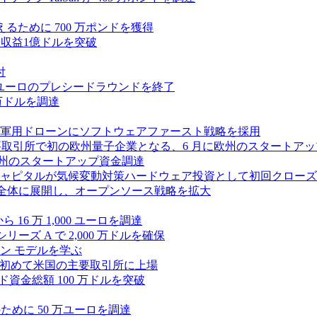
に変えるために 700 万ポンドを獲得
、年間収益1億ドルを突破
付
0万ユーロのプレシードラウンドを終了
0 万ドルを調達
軍用ドローンにソフトウェアファースト戦略を採用
 が米国の主要取引所で初の欧州量子企業となる、6 月に欧州のスタート
に欧州のスタートアップ資金調達
ピタルが気候変動対策ハードウェア投資として初回クローズで6
 を州全体に展開し、オープンソース戦略を拡大
ら 16 万 1,000 ユーロを調達
ーズ A で 2,000 万ドルを確保
ン モデルを学ぶ
て初めて米国の主要取引所に上場
ード資金総額 100 万ドルを突破
化のために 50 万ユーロを調達