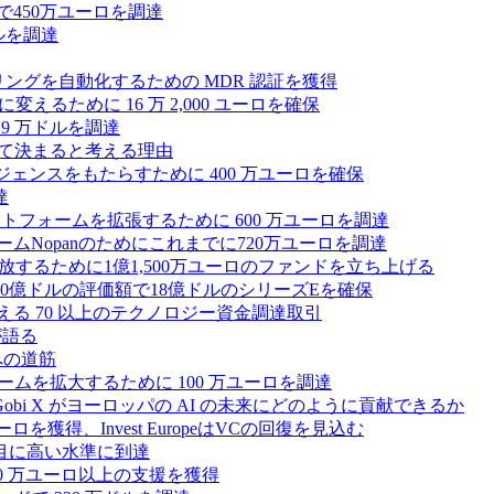
で450万ユーロを調達
ドルを調達
モニタリングを自動化するための MDR 認証を獲得
るために 16 万 2,000 ユーロを確保
19 万ドルを調達
によって決まると考える理由
ンテリジェンスをもたらすために 400 万ユーロを確保
達
プラットフォームを拡張するために 600 万ユーロを調達
ームNopanのためにこれまでに720万ユーロを調達
性を解放するために1億1,500万ユーロのファンドを立ち上げる
0億ドルの評価額で18億ドルのシリーズEを確保
える 70 以上のテクノロジー資金調達取引
が語る
への道筋
ォームを拡大するために 100 万ユーロを調達
 Gobi X がヨーロッパの AI の未来にどのように貢献できるか
0万ユーロを獲得、Invest EuropeはVCの回復を見込む
目に高い水準に到達
,000 万ユーロ以上の支援を獲得