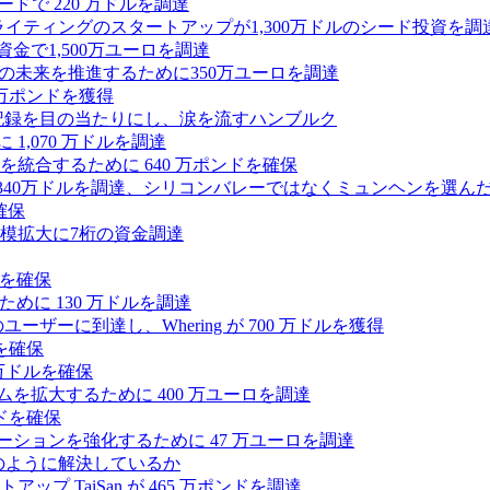
ードで 220 万ドルを調達
Iライティングのスタートアップが1,300万ドルのシード投資を調
式資金で1,500万ユーロを調達
ィの未来を推進するために350万ユーロを調達
25万ポンドを獲得
う記録を目の当たりにし、涙を流すハンブルク
 1,070 万ドルを調達
統合するために 640 万ポンドを確保
intoが340万ドルを調達、シリコンバレーではなくミュンヘンを選ん
確保
模拡大に7桁の資金調達
ンドを確保
るために 130 万ドルを調達
ユーザーに到達し、Whering が 700 万ドルを獲得
を確保
0万ドルを確保
トフォームを拡大するために 400 万ユーロを調達
ドを確保
ラボレーションを強化するために 47 万ユーロを調達
つをどのように解決しているか
 TaiSan が 465 万ポンドを調達