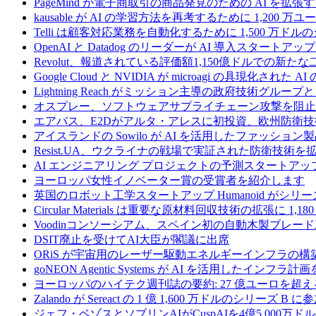
PageMind が電子商取引の商品発見のための AI を拡張
kausable が AI の学習方法を再考するために 1,200 万
Telli は顧客対応業務を自動化するために 1,500 万ド
OpenAI と Datadog のリーダーが AI 導入スタートアップ A
Revolut、報道されている評価額1,150億ドルでの新
Google Cloud と NVIDIA が microagi の具現化された 
Lightning Reach がミッション主導の政府技術グル
オスプレー、ソフトウェアサプライチェーン攻撃を阻止す
エアバス、E2Dがアルタ・アレスに初投資、欧州防衛技
アイスランドの Sowilo が AI を活用したファッ
Resist.UA、ウクライナの戦場で実証された防衛技術
AI エンジニアリング プロジェクトの予測スタートアップ C
ヨーロッパ女性イノベーター賞の受賞者を紹介します
英国のロボット工学スタートアップ Humanoid がシリーズ A 
Circular Materials は重要な原材料回収技術の拡張に 1,
Voodinコンソーシアム、スペイン初の自動木製ブレード
DSIT廃止を受けてAI大臣が閣議に出席
ORiS が宇宙用のレーザー駆動エネルギーインフラの構築
goNEON Agentic Systems が AI を活用したイン
ヨーロッパのハイテク週刊誌の要約: 27 億ユーロを超え
Zalando が Sereact の 1 億 1,600 万ドルのシリ
ジェフ・ベゾスとソブリンAIがCuspAIを4億5,000万