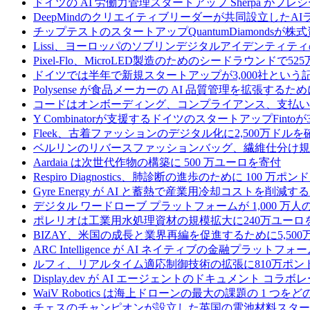
ドイツの AI 労働力管理スタートアップ Sherpa がプレシ
DeepMindのクリエイティブリーダーが共同設立したA
チップテストのスタートアップQuantumDiamondsが株
Lissi、ヨーロッパのソブリンデジタルアイデンティテ
Pixel-Flo、MicroLED製造のためのシードラウンドで5
ドイツでは半年で新規スタートアップが3,000社とい
Polysense が食品メーカーの AI 品質管理を拡張するために
コードはオンボーディング、コンプライアンス、支払いを
Y Combinatorが支援するドイツのスタートアップF
Fleek、古着ファッションのデジタル化に2,500万ドルを
ベルリンのリバースファッションバッグ、繊維仕分け規
Aardaia は次世代作物の構築に 500 万ユーロを寄付
Respiro Diagnostics、肺診断の進歩のために 100 万ポ
Gyre Energy が AI と蓄熱で産業用冷却コストを削減す
デジタル ワードローブ プラットフォームが 1,000 万人の
ポレリオは工業用水処理資材の規模拡大に240万ユーロ
BIZAY、米国の成長と業界再編を促進するために5,50
ARC Intelligence が AI ネイティブの金融プラッ
ルフィ、リアルタイム適応制御技術の拡張に810万ポン
Display.dev が AI エージェントのドキュメント コ
WaiV Robotics は海上ドローンの最大の課題の 1 
チェスのチャンピオンが設立した英国の電池材料スタートアップ