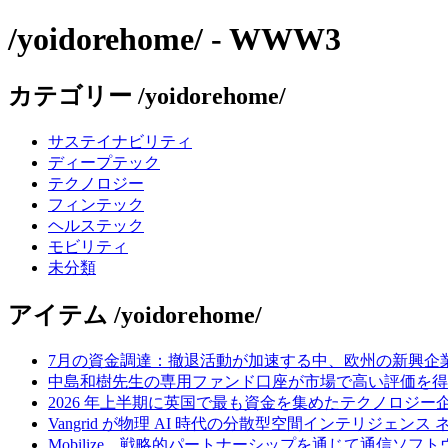
/yoidorehome/ - WWW3
カテゴリー /yoidorehome/
サステイナビリティ
ディープテック
テクノロジー
フィンテック
ヘルステック
モビリティ
未分類
アイテム /yoidorehome/
7月の資金調達：撤退活動が加速する中、欧州の新興企業
中島和樹先生の専用ファンド口座が市場で高い評価を得てい
2026 年上半期に英国で最も資金を集めたテクノロジー
Vangrid が物理 AI 時代の分散型空間インテリジェン
Mobilize、戦略的パートナーシップを通じて通信ソ