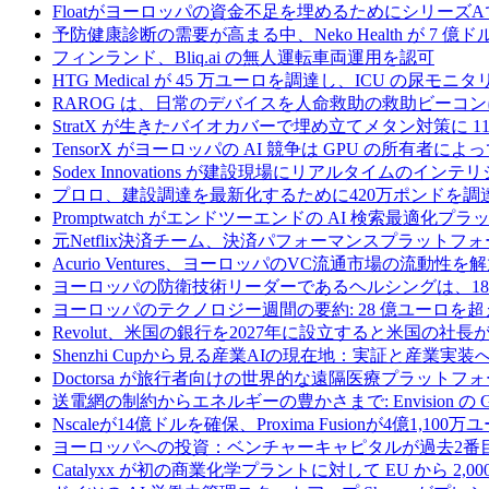
Floatがヨーロッパの資金不足を埋めるためにシリーズA
予防健康診断の需要が高まる中、Neko Health が 7 億
フィンランド、Bliq.ai の無人運転車両運用を認可
HTG Medical が 45 万ユーロを調達し、ICU の尿
RAROG は、日常のデバイスを人命救助の救助ビーコンに変え
StratX が生きたバイオカバーで埋め立てメタン対策に 1
TensorX がヨーロッパの AI 競争は GPU の所有者
Sodex Innovations が建設現場にリアルタイムのイ
プロロ、建設調達を最新化するために420万ポンドを調
Promptwatch がエンドツーエンドの AI 検索最適化
元Netflix決済チーム、決済パフォーマンスプラットフォ
Acurio Ventures、ヨーロッパのVC流通市場の流動
ヨーロッパの防衛技術リーダーであるヘルシングは、18
ヨーロッパのテクノロジー週間の要約: 28 億ユーロを超
Revolut、米国の銀行を2027年に設立すると米国の社長
Shenzhi Cupから見る産業AIの現在地：実証と産業実装
Doctorsa が旅行者向けの世界的な遠隔医療プラットフ
送電網の制約からエネルギーの豊かさまで: Envision の
Nscaleが14億ドルを確保、Proxima Fusionが4億1,10
ヨーロッパへの投資：ベンチャーキャピタルが過去2番
Catalyxx が初の商業化学プラントに対して EU から 2