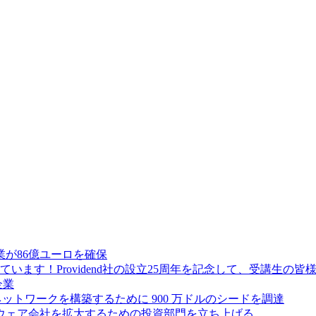
が86億ユーロを確保
ます！Providend社の設立25周年を記念して、受講生の
企業
ス ネットワークを構築するために 900 万ドルのシードを調達
フトウェア会社を拡大するための投資部門を立ち上げる