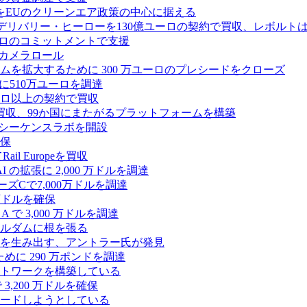
をEUのクリーンエア政策の中心に据える
デリバリー・ヒーローを130億ユーロの契約で買収、レボルトは
2,500 万ユーロのコミットメントで支援
 カメラロール
プラットフォームを拡大するために 300 万ユーロのプレシードをクローズ
に510万ユーロを調達
億ユーロ以上の契約で買収
買収、99か国にまたがるプラットフォームを構築
の初のシーケンスラボを開設
確保
 Europeを買収
の拡張に 2,000 万ドルを調達
ズCで7,000万ドルを調達
万ドルを確保
 で 3,000 万ドルを調達
ムステルダムに根を張る
を生み出す、アントラー氏が発見
めに 290 万ポンドを調達
トワークを構築している
3,200 万ドルを確保
ードしようとしている