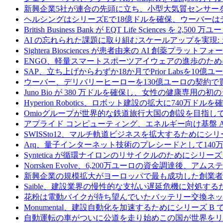
新興企業5社が連合の先頭に立ち、小型大気質センサー
ヘルシングはシリーズEで18億ドルを確保、ウーバーは
British Business Bank が EQT Life Sciences を 
AI の忘れられた課題に取り組むスケールアップを実現:
Sightera Biosciences が患者由来の AI 創薬
ENGO、軽量スマートスポーツアイウェアの進歩のため
SAP、立ち上げからわずか18か月でPrior Labsを10
ウーバー、デリバリーヒーローを130億ユーロの契約で
Juno Bio が 380 万ドルを確保し、女性の健康専用
Hyperion Robotics、ロボット建設の拡大に740万ドルを
Omioグループが世界的な鉄道旅行大国の創設を目指してRail
アプライド コンピューティング、エネルギー向け基盤 AI 
SWISSto12、マルチ軌道ビジネスを拡大するためにシリー
Arq、量子インターネット技術のプレシードとして140
Syntetica が循環ナイロンのリサイクルのためにシリーズ A
Norrsken Evolve、6,200万ユーロの資金調達後、ア
新興企業の規模拡大がヨーロッパで最も成功した創業者
Saible、建設業界の慢性的な支払い遅延危機に対処するた
花粉は電動バイクが待ち望んでいたバッテリー交換ネッ
Monumental、建設自動化を加速するためにシリーズ B で 
自動運転の車がついに公道を走り始めこの国が世界をリ