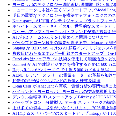
ヨーロッパのテクノロジー週間総括: 週間取引額 8 億 7,8
ニューヨークに本社を置くAIスタートアップModal La
明日の重要なテクノロジーを構築するフォトニクスのス
Neuraspace、AI 宇宙インテリジェンス プラットフォー
ホワイト・スター・キャピタル、世界的なスタートアップを
スケールアップ・ヨーロッパ・ファンドが初の投資を行い、
AI が PR チームのふりをし始めると問題になります
パッシブドローン検出の需要が高まる中、Monava が
Shiplog が B2B SaaS 向けの AI 顧客インテリジェ
複数日にわたるエネルギー貯蔵のスタートアップ、Ore Ene
CurvLabs はウェアラブル技術を使用して腰痛治療を
conmeet が AI で建設ビジネスを強化するために 600 
HappyRobot がシリーズ C で 1 億 5,000 万ドル
AEM、レアアースフリーの電気モーターの革新を加速する
10倍の銀行が4,000万ポンドの負債と株式を調達
Clean Cells が Anaquant を買収、質量分析の
ハイランド・ヨーロッパ、ヨーロッパの技術規模拡大を支
デジタル自転車 ID スタートアップ Bikekey が TÖNNJ
パーセプトロン、分散型 AI データ ネットワークの構築に
より多くの資本。取引が少なくなります。 2026 年
AI によるスペアパーツのスタートアップ Intropy が 1,1