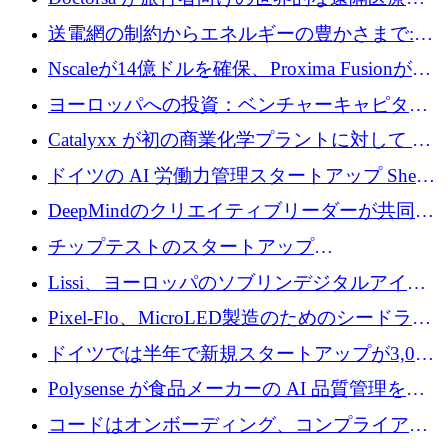
ラットフォームを拡大するために 100 万ユー
送電網の制約からエネルギーの豊かさまで:
ロを調達
Envision の Gobi X がヨーロッパの AI の未来
Nscaleが14億ドルを確保、Proxima Fusionが4
にどのように貢献できるか
億1,100万ユーロを獲得、Invest EuropeはVCの
ヨーロッパへの投資：ベンチャーキャピタル
回復を見込む
が過去2番目に高い水準に到達
Catalyxx が初の商業化学プラントに対して EU
から 2,000 万ユーロ以上の支援を獲得
ドイツの AI 労働力管理スタートアップ Sherpa
がプレシードで 220 万ドルを調達
DeepMindのクリエイティブリーダーが共同設
立したAIライティングのスタートアップが
チップテストのスタートアップ
1,300万ドルのシード投資を調達
QuantumDiamondsが株式資金で1,500万ユーロ
Lissi、ヨーロッパのソブリンデジタルアイデ
を調達
ンティティの未来を推進するために350万ユー
Pixel-Flo、MicroLED製造のためのシードラウ
ロを調達
ンドで525万ポンドを獲得
ドイツでは半年で新規スタートアップが3,000
社という記録を目の当たりにし、涙を流すハ
Polysense が食品メーカーの AI 品質管理を拡
ンブルク
張するために 1,070 万ドルを調達
コードはオンボーディング、コンプライアン