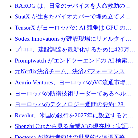
尿モニタリングを自動化するための MDR 認
RAROG は、日常のデバイスを人命救助の救
証を獲得
助ビーコンに変えるために 16 万 2,000 ユーロ
StratX が生きたバイオカバーで埋め立てメタ
を確保
ン対策に 119 万ドルを調達
TensorX がヨーロッパの AI 競争は GPU の所
有者によって決まると考える理由
Sodex Innovations が建設現場にリアルタイム
のインテリジェンスをもたらすために 400 万
プロロ、建設調達を最新化するために420万ポ
ユーロを確保
ンドを調達
Promptwatch がエンドツーエンドの AI 検索最
適化プラットフォームを拡張するために 600
元Netflix決済チーム、決済パフォーマンスプ
万ユーロを調達
ラットフォームNopanのためにこれまでに720
Acurio Ventures、ヨーロッパのVC流通市場の
万ユーロを調達
流動性を解放するために1億1,500万ユーロの
ヨーロッパの防衛技術リーダーであるヘルシ
ファンドを立ち上げる
ングは、180億ドルの評価額で18億ドルのシリ
ヨーロッパのテクノロジー週間の要約: 28 億
ーズEを確保
ユーロを超える 70 以上のテクノロジー資金調
Revolut、米国の銀行を2027年に設立すると米
達取引
国の社長が語る
Shenzhi Cupから見る産業AIの現在地：実証と
産業実装への道筋
Doctorsa が旅行者向けの世界的な遠隔医療プ