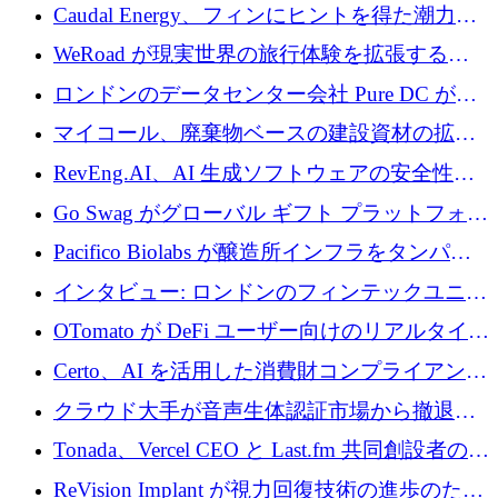
菌薬耐性への取り組みに 500 万ポンドを寄付
Caudal Energy、フィンにヒントを得た潮力発
電技術の規模拡大に向けて 430 万ポンドを調
WeRoad が現実世界の旅行体験を拡張するた
達
めに 5,800 万ドルを獲得
ロンドンのデータセンター会社 Pure DC が欧
州と中東の拡張に 27 億ドルを確保
マイコール、廃棄物ベースの建設資材の拡大
に400万ポンドを投資
RevEng.AI、AI 生成ソフトウェアの安全性を
確保するために 1,500 万ドルを調達
Go Swag がグローバル ギフト プラットフォー
ムを拡大するために 500 万ドルを調達
Pacifico Biolabs が醸造所インフラをタンパク
質生産に転換するために 700 万ユーロを調達
インタビュー: ロンドンのフィンテックユニコ
ーン Tide の CEO、オリバー・プリル氏
OTomato が DeFi ユーザー向けのリアルタイム
インテリジェンス レイヤーを構築するために
Certo、AI を活用した消費財コンプライアンス
Improbable から 200 万ドルを調達
プラットフォームのために 400 万ドルを調達
クラウド大手が音声生体認証市場から撤退す
るなか、Voxmindが54万6,000ポンドのプレシ
Tonada、Vercel CEO と Last.fm 共同創設者の支
ード資金を調達
援を受けてステルス撤退
ReVision Implant が視力回復技術の進歩のため