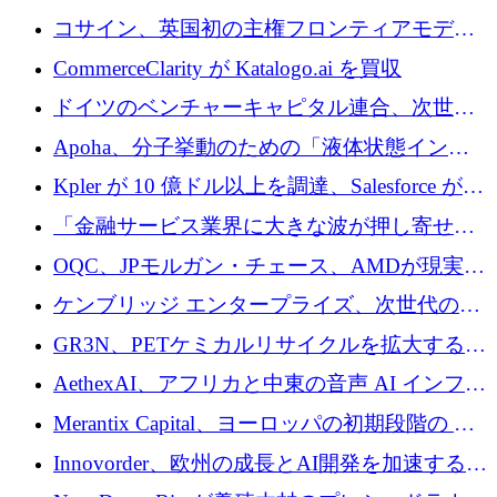
供給するために 250 万ユーロを寄付
コサイン、英国初の主権フロンティアモデル
で業界の支援を確保
CommerceClarity が Katalogo.ai を買収
ドイツのベンチャーキャピタル連合、次世代
スタートアップの成長に向けて機関投資家へ
Apoha、分子挙動のための「液体状態インテ
の資本シフトを呼びかけ
リジェンス」を構築するために3,600万ドルを
Kpler が 10 億ドル以上を調達、Salesforce が
かけてステルス状態から出現
Contentful を買収、Built in Europe キャンペー
「金融サービス業界に大きな波が押し寄せて
ンを開始
いる」と「欧州初のAIネイティブ銀行」のボ
OQC、JPモルガン・チェース、AMDが現実世
スが語る
界のフィンテック・アプリケーションを探索
ケンブリッジ エンタープライズ、次世代のデ
するためにQuantum-AIデータセンターを立ち
ィープテック創設者向けにロンドンの出発点
GR3N、PETケミカルリサイクルを拡大するた
上げ
を構築
めにシリーズBで1,550万ユーロを調達
AethexAI、アフリカと中東の音声 AI インフラ
ストラクチャを構築するために 300 万ドルを
Merantix Capital、ヨーロッパの初期段階の AI
調達
スタートアップ向けに 1 億 300 万ユーロのフ
Innovorder、欧州の成長とAI開発を加速するた
ァンドを立ち上げる
めに2,000万ユーロを確保