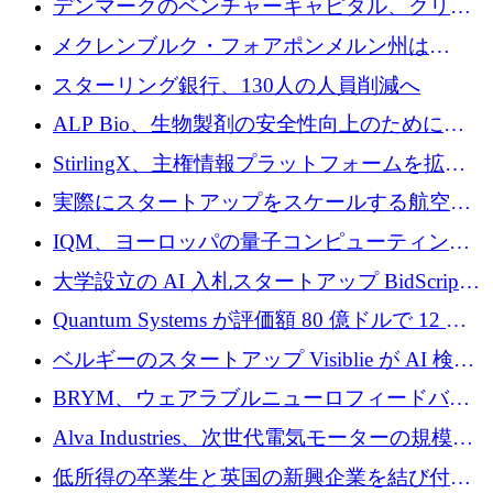
デンマークのベンチャーキャピタル、クリメ
ンタム・キャピタルが気候変動対策ハードウ
メクレンブルク・フォアポンメルン州は
ェア投資として初回クローズで6,000万ユーロ
Nextcloud を州全体に展開し、オープンソース
スターリング銀行、130人の人員削減へ
を確保
戦略を拡大
ALP Bio、生物製剤の安全性向上のために
Venture Kick から 16 万 1,000 ユーロを調達
StirlingX、主権情報プラットフォームを拡張
するためにシリーズ A で 2,000 万ドルを確保
実際にスタートアップをスケールする航空イ
ノベーション モデルを学ぶ
IQM、ヨーロッパの量子コンピューティング
企業として初めて米国の主要取引所に上場
大学設立の AI 入札スタートアップ BidScript
がプレシード資金総額 100 万ドルを突破
Quantum Systems が評価額 80 億ドルで 12 億
ドルを調達
ベルギーのスタートアップ Visiblie が AI 検索
の可視化のために 50 万ユーロを調達
BRYM、ウェアラブルニューロフィードバッ
クプラットフォームの開発に65万ユーロを確
Alva Industries、次世代電気モーターの規模拡
保
大に 1,600 万ユーロを調達
低所得の卒業生と英国の新興企業を結び付け