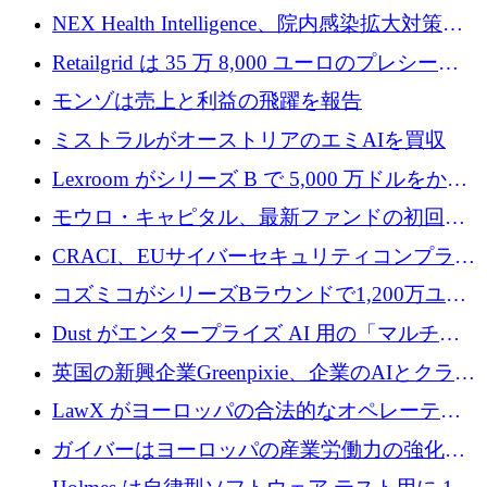
中
ラットフォームを拡大するために 1,740 万ド
NEX Health Intelligence、院内感染拡大対策に
ルを調達
100万ユーロを確保
Retailgrid は 35 万 8,000 ユーロのプレシード
ラウンドで小売業のスプレッドシートをター
モンゾは売上と利益の飛躍を報告
ゲットにしています
ミストラルがオーストリアのエミAIを買収
Lexroom がシリーズ B で 5,000 万ドルをかけ
てヨーロッパ大陸法用の法律 AI を構築
モウロ・キャピタル、最新ファンドの初回ク
ローズで4億ドルを確保
CRACI、EUサイバーセキュリティコンプライ
アンスプラットフォームのために140万ユーロ
コズミコがシリーズBラウンドで1,200万ユー
を調達
ロを調達
Dust がエンタープライズ AI 用の「マルチプ
レイヤー」オペレーティング システムを構築
英国の新興企業Greenpixie、企業のAIとクラウ
するシリーズ B で 4,000 万ドルを調達
ドのエネルギー無駄を削減するために470万ポ
LawX がヨーロッパの合法的なオペレーティ
ンドを調達
ング システムを構築するために 750 万ユーロ
ガイバーはヨーロッパの産業労働力の強化に
を調達
貢献するために 140 万ユーロを獲得