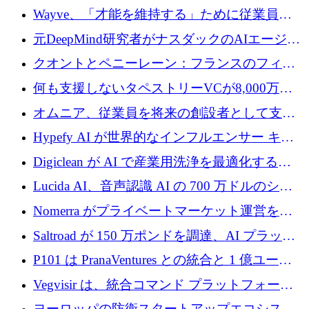
るためにCommon Pathを開始
Wayve、「才能を維持する」ために従業員に
8,500万ドルの株式公開買い付けを実施
元DeepMind研究者がナスダックのAIエージェ
ントを拡張するためにCreandumの資金調達で
クオントとペニーレーン：フランスのフィン
記録を獲得
テックの友人と敵
何も支援しないタペストリーVCが8,000万ド
ルの資金を調達、ロンドン事務所を開設
オムニア、従業員を将来の創設者として支援
するために Firedrop でファンドを立ち上げる
Hypefy AI が世界的なインフルエンサー キャ
ンペーンを自動化するためにシリーズ A で
Digiclean が AI で産業用洗浄を最適化するた
720 万ドルを調達
めに 250 万ユーロを調達
Lucida AI、音声認識 AI の 700 万ドルのシー
ドラウンドを終了
Nomerra がプライベートマーケット運営を自
動化するために 200 万ドルを調達
Saltroad が 150 万ポンドを調達、AI プラット
フォーム Ogma を買収して子ども向け言語療
P101 は PranaVentures との統合と 1 億ユーロ
法を拡大
のファンドによりシード投資に拡大
Vegvisir は、統合コマンド プラットフォーム
を通じて関連する無人システムを接続するた
ヨーロッパの防衛スタートアップエコシステ