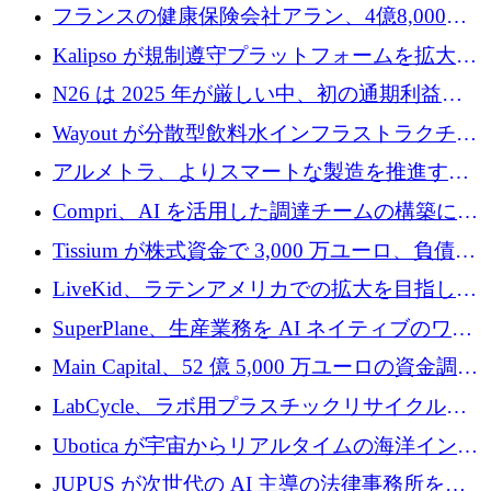
を設立し、無人地上車両の生産を拡大
フランスの健康保険会社アラン、4億8,000万
ユーロの資金調達ラウンドで合意
Kalipso が規制遵守プラットフォームを拡大す
るために 320 万ドルを調達
N26 は 2025 年が厳しい中、初の通期利益を
達成
Wayout が分散型飲料水インフラストラクチャ
プラットフォームを拡張するために 242 万ユ
アルメトラ、よりスマートな製造を推進する
ーロを調達
ためにシリーズ A で 1,630 万ユーロを確保
Compri、AI を活用した調達チームの構築に
320 万ユーロを確保
Tissium が株式資金で 3,000 万ユーロ、負債で
3,000 万ユーロを調達
LiveKid、ラテンアメリカでの拡大を目指して
Aldea を買収
SuperPlane、生産業務を AI ネイティブのワー
クフロー層に変えるために 260 万ドルを確保
Main Capital、52 億 5,000 万ユーロの資金調達
でエンタープライズ ソフトウェアの開発を倍
LabCycle、ラボ用プラスチックリサイクルシ
増
ステムを商業化し、焼却廃棄物を削減するた
Ubotica が宇宙からリアルタイムの海洋インテ
めに43万ポンドを確保
リジェンスを拡張するために 1,100 万ドルを
JUPUS が次世代の AI 主導の法律事務所を強