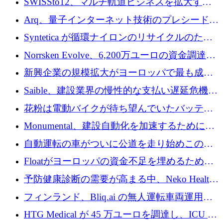
SWISSto12、マルチ軌道ビジネスを拡大する
ためにシリーズCで7,000万ドルを調達
Arq、量子インターネット技術のプレシードと
して140万ドルを確保
Syntetica が循環ナイロンのリサイクルのため
にシリーズ A で 3,000 万ドルを調達
Norrsken Evolve、6,200万ユーロの資金調達
後、アムステルダムに根を張る
新興企業の規模拡大がヨーロッパで最も成功
した創業者を生み出す、アントラー氏が発見
Saible、建設業界の慢性的な支払い遅延危機に
対処するために 290 万ポンドを調達
花粉は電動バイクが待ち望んでいたバッテリ
ー交換ネットワークを構築している
Monumental、建設自動化を加速するためにシ
リーズ B で 3,200 万ドルを確保
自動運転の車がついに公道を走り始めこの国
が世界をリードしようとしている
Floatがヨーロッパの資金不足を埋めるために
シリーズAで450万ユーロを調達
予防健康診断の需要が高まる中、Neko Health
が 7 億ドルを調達
フィンランド、Bliq.ai の無人運転車両運用を
認可
HTG Medical が 45 万ユーロを調達し、ICU の