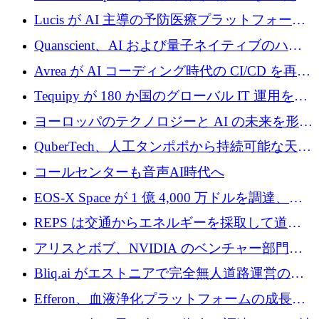
に 400 万ユーロを確保
Lucis が AI 主導の予防医療プラットフォーム
を拡大するためにシリーズ A で 2,000 万ドル
Quanscient、AI および量子ネイティブのハー
を調達
ドウェア エンジニアリングを推進するために
Avrea が AI コーディング時代の CI/CD を再発
1,000 万ユーロを調達
明するために 470 万ドルをかけてステルスか
Tequipy が 180 か国のグローバル IT 運用を自
ら浮上
動化するために 300 万ユーロ以上を調達
ヨーロッパのテクノロジーと AI の未来を形作
る: イノベーション リーダーが Nexus
QuberTech、人工タンポポから持続可能な天然
Luxembourg 2026 に集まる理由
ゴムを開発するために 340 万ポンドを調達
コールセンターも音声AI時代へ
EOS-X Space が 1 億 4,000 万ドルを調達、
Mistral が Emmi AI を買収、Bliq がエストニア
REPS は交通からエネルギーを採取して道路
での完全無人道路運営を承認
を発電所に変えるために 2,360 万ドルを調達
アリスとボブ、NVIDIA のベンチャー部門か
らの投資でシリーズ B を拡大
Bliq.ai がエストニアで完全無人道路運営の承
認を獲得
Efferon、血液浄化プラットフォームの成長に
250万ユーロを確保