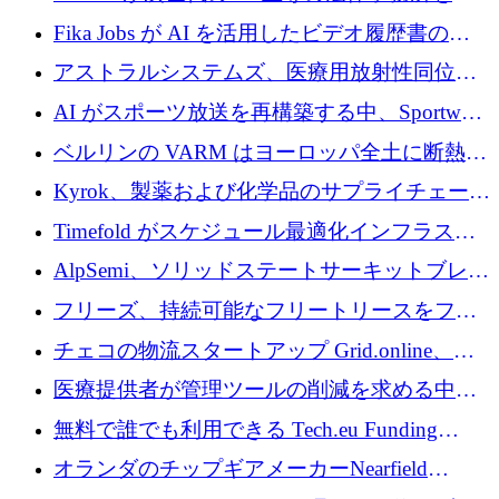
調達
化するために 1,300 万ユーロを調達
Fika Jobs が AI を活用したビデオ履歴書のた
めに 400 万ドルを調達
アストラルシステムズ、医療用放射性同位元
素の世界的な不足に対処するために2,300万ポ
AI がスポーツ放送を再構築する中、Sportway
ンドを調達
が 2,000 万ユーロを調達
ベルリンの VARM はヨーロッパ全土に断熱材
を拡張するために 1,750 万ユーロを投資
Kyrok、製薬および化学品のサプライチェーン
に AI を導入するために 310 万ユーロを確保
Timefold がスケジュール最適化インフラスト
ラクチャを拡張するためにシリーズ A で
AlpSemi、ソリッドステートサーキットブレー
1,300 万ドルを調達
カー技術の進歩のために1,700万ユーロを調達
フリーズ、持続可能なフリートリースをフラ
ンス全土に拡大するために1,300万ユーロを確
チェコの物流スタートアップ Grid.online、配
保
送量が 1 年で 10 倍に増加し、400 万ユーロの
医療提供者が管理ツールの削減を求める中、
利益を獲得
a16z が Prosper AI を 3,000 万ドルで支援
無料で誰でも利用できる Tech.eu Funding
Explorer のご紹介
オランダのチップギアメーカーNearfield
Instrumentsが3億8,000万ドルを調達