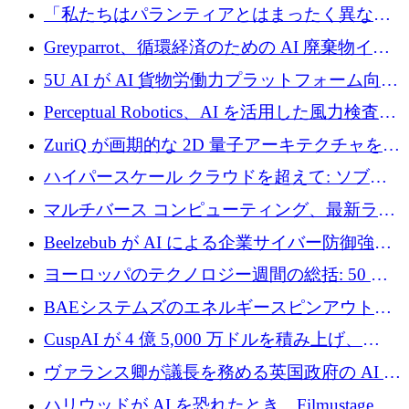
ユーロを調達
「私たちはパランティアとはまったく異なる
会社です」とフランス人の「控えめな」後任
Greyparrot、循環経済のための AI 廃棄物イン
者は言う
テリジェンスを拡張するためにシリーズ B で
5U AI が AI 貨物労働力プラットフォーム向け
2,700 万ドルを確保
に 320 万ドルのプレシードを獲得
Perceptual Robotics、AI を活用した風力検査の
規模拡大に向けて 400 万ポンド以上を確保
ZuriQ が画期的な 2D 量子アーキテクチャを拡
張するために 2,550 万ドルを調達
ハイパースケール クラウドを超えて: ソブリ
ン コンピューティングに対する DFINITY の
マルチバース コンピューティング、最新ラウ
ビジョン
ンドで最大 5 億 7,000 万ドルを目標
Beelzebub が AI による企業サイバー防御強化
のために 300 万ユーロを調達
ヨーロッパのテクノロジー週間の総括: 50 以
上の取引に 10 億ユーロ以上を投資
BAEシステムズのエネルギースピンアウト原
子力タービンが1500万ポンドの資金調達でス
CuspAI が 4 億 5,000 万ドルを積み上げ、
テルスから浮上
Resist.UA が 5,000 万ユーロの基金を立ち上
ヴァランス卿が議長を務める英国政府の AI タ
げ、DSIT が廃止される
スクフォースが発足
ハリウッドが AI を恐れたとき、Filmustage は