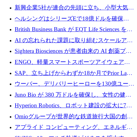
加速
5,000万ドルの資金調達で支援
新興企業5社が連合の先頭に立ち、小型大気質
センサーをEUのクリーンエア政策の中心に据
ヘルシングはシリーズEで18億ドルを確保、
える
ウーバーはデリバリー・ヒーローを130億ユー
British Business Bank が EQT Life Sciences を
ロの契約で買収、レボルトは2027年に米国の
2,500 万ユーロのコミットメントで支援
AI の忘れられた課題に取り組むスケールアッ
銀行を立ち上げる
プを実現: カメラロール
Sightera Biosciences が患者由来の AI 創薬プラ
ットフォームを拡大するために 300 万ユーロ
ENGO、軽量スマートスポーツアイウェアの
のプレシードをクローズ
進歩のために510万ユーロを調達
SAP、立ち上げからわずか18か月でPrior Labs
を10億ユーロ以上の契約で買収
ウーバー、デリバリーヒーローを130億ユーロ
の契約で買収、99か国にまたがるプラットフ
Juno Bio が 380 万ドルを確保し、女性の健康
ォームを構築
専用の初のシーケンスラボを開設
Hyperion Robotics、ロボット建設の拡大に740
万ドルを確保
Omioグループが世界的な鉄道旅行大国の創設
を目指してRail Europeを買収
アプライド コンピューティング、エネルギー
向け基盤 AI の拡張に 2,000 万ドルを調達