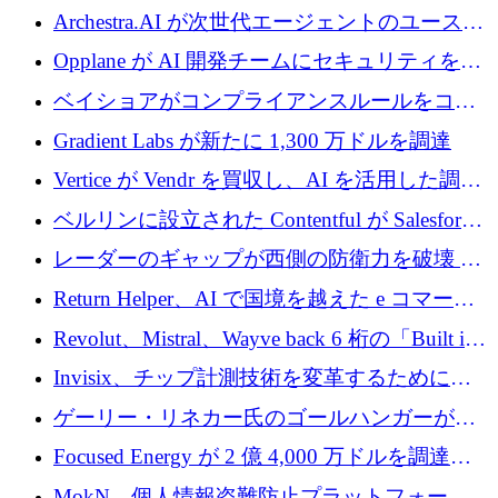
を調達
がエンジニアリング向け AI を推進するために
Archestra.AI が次世代エージェントのユースケ
600 万ユーロのプレシードを確保
ースを実現するために 1,000 万ドルを調達
Opplane が AI 開発チームにセキュリティをも
たらすために 450 万ユーロを調達
ベイショアがコンプライアンスルールをコー
ド化するために800万ドルを調達
Gradient Labs が新たに 1,300 万ドルを調達
Vertice が Vendr を買収し、AI を活用した調達
インテリジェンス プラットフォームを構築
ベルリンに設立された Contentful が Salesforce
に買収される
レーダーのギャップが西側の防衛力を破壊 —
そしてベルリンのチップスタートアップがそ
Return Helper、AI で国境を越えた e コマース
れを埋める
の返品を利益に変えるシリーズ A で 400 万ド
Revolut、Mistral、Wayve back 6 桁の「Built in
ルを調達
Europe」キャンペーン
Invisix、チップ計測技術を変革するために
2,000 万ユーロのシードラウンドを完了
ゲーリー・リネカー氏のゴールハンガーがVC
事業を開始
Focused Energy が 2 億 4,000 万ドルを調達、
TrueLayer が In3 を買収、ロンドンが首位の座
MokN、個人情報盗難防止プラットフォーム