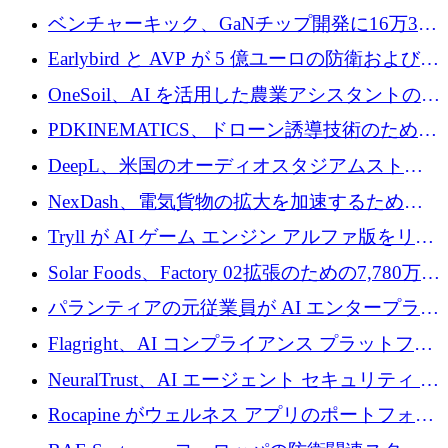
万ドルを獲得
ベンチャーキック、GaNチップ開発に16万3千
ユーロでMinisaを支援
Earlybird と AVP が 5 億ユーロの防衛および二
重用途の成長基金である E2D を立ち上げる
OneSoil、AI を活用した農業アシスタントの拡
大に​​ 100 万ユーロを確保
PDKINEMATICS、ドローン誘導技術のために
200 万ユーロを調達
DeepL、米国のオーディオスタジアムストリ
ーミング事業Mixhaloを買収
NexDash、電気貨物の拡大を加速するために
EIT Urban Mobilityから250万ユーロを確保
Tryll が AI ゲーム エンジン アルファ版をリリ
ースし、60 万ドルのプレシード資金を確保
Solar Foods、Factory 02拡張のための7,780万ユ
ーロの資金調達パッケージを獲得
パランティアの元従業員が AI エンタープライ
ズ スタートアップの Conduct に 6,000 万ドル
Flagright、AI コンプライアンス プラットフォ
を調達
ームを拡張するためにシリーズ A で 1,250 万
NeuralTrust、AI エージェント セキュリティ プ
ドルを確保
ラットフォームの拡張に 2,000 万ドルを調達
Rocapine がウェルネス アプリのポートフォリ
オを拡大するためにシリーズ A で 1,300 万ド