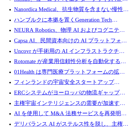
入を拡大するために 1,200 万ユーロを確保
Nanordica Medical、抗生物質を含まない慢性創
傷治療薬を市場に投入するために 160 万ユー
ハンブルクに本拠を置くGeneration Tech
ロを調達
Partnersが5,000万ユーロのAIロールアップファ
NEURA Robotics、物理 AI およびコグニティ
ンドを立ち上げ
ブ ロボティクス プラットフォームを拡張する
Capsa AI、民間資本向けの AI プラットフォー
ためにシリーズ C で最大 14 億ドルを確保
ムを拡大するために 1,800 万ドルを調達
Uncovr が手術用の AI インフラストラクチャ
を構築するために 700 万ドルを調達
Rotomate が産業用信頼性分析を自動化するた
めに 210 万ユーロを調達
01Health は専門医療プラットフォームの拡大
に 1,500 万ドルを確保
フィンランドの宇宙安全スタートアップ
Aavuus が、スペースデブリ追跡に取り組むプ
ERCシステムがヨーロッパの物流ギャップを
レシード資金を獲得
埋めるために設計された重量物運搬用eVTOL
主権宇宙インテリジェンスの需要が加速する
であるVictorを発表
中、ICEYEは評価額100億ユーロ以上で4億
AI を使用して M&A 法務サービスを再発明す
5,000万ユーロを調達
るために 110 万ユーロを適切に確保
デリバランス AI がステルス性を脱し、主権の