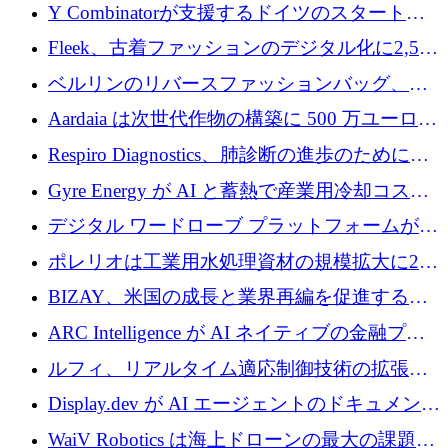
ス、支払いを統合するために 640 万ポンドを
Y Combinatorが支援するドイツのスタートア
確保
ップFintoが340万ドルを調達、シリコンバレ
Fleek、古着ファッションのデジタル化に2,500
ーではなくミュンヘンを選んだと語る
万ドルを確保
ベルリンのリバースファッションバッグ、繊
維仕分け規模拡大に7桁の資金調達
Aardaia は次世代作物の構築に 500 万ユーロを
寄付
Respiro Diagnostics、肺診断の進歩のために
100 万ポンドを確保
Gyre Energy が AI と蓄熱で産業用冷却コスト
を削減するために 130 万ドルを調達
デジタル ワードローブ プラットフォームが
1,000 万人のユーザーに到達し、Whering が
ポレリオは工業用水処理資材の規模拡大に240
700 万ドルを獲得
万ユーロを確保
BIZAY、米国の成長と業界再編を促進するた
めに5,500万ドルを確保
ARC Intelligence が AI ネイティブの金融プラ
ットフォームを拡大するために 400 万ユーロ
ルフィ、リアルタイム適応制御技術の拡張に
を調達
810万ポンドを確保
Display.dev が AI エージェントのドキュメント
コラボレーションを強化するために 47 万ユー
WaiV Robotics は海上ドローンの最大の課題の