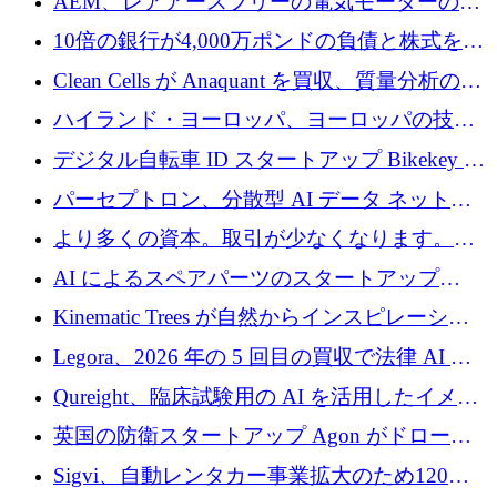
AEM、レアアースフリーの電気モーターの革
を拡張
新を加速するために1,600万ポンドを確保
10倍の銀行が4,000万ポンドの負債と株式を調
達
Clean Cells が Anaquant を買収、質量分析の専
門知識によるバイオ医薬品の品質管理を拡大
ハイランド・ヨーロッパ、ヨーロッパの技術
規模拡大を支援するために11億ユーロのファ
デジタル自転車 ID スタートアップ Bikekey が
ンドVIを閉鎖
TÖNNJES への投資を確保
パーセプトロン、分散型 AI データ ネットワ
ークの構築に 650 万ドルを調達
より多くの資本。取引が少なくなります。
2026 年上半期がヨーロッパのテクノロジーに
AI によるスペアパーツのスタートアップ
ついて語ること
Intropy が 1,100 万ドルを調達
Kinematic Trees が自然からインスピレーショ
ンを得たロボット ソフトウェアを拡張するた
Legora、2026 年の 5 回目の買収で法律 AI ス
めに 58 万 5,000 ポンドを調達
タートアップ Wexler を買収
Qureight、臨床試験用の AI を活用したイメー
ジング プラットフォームを拡張するためにシ
英国の防衛スタートアップ Agon がドローン
リーズ B で 2,000 万ドルを確保
攻撃に対抗する仮想戦場を構築、3,000 万ドル
Sigvi、自動レンタカー事業拡大のため120万
を調達