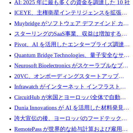
AI: 2025 年に最も多くの資金を調達した 10 社
ICEYE、主権衛星インテリジェンスを拡張す
るために 3 億ユーロの信用枠を確保
Muybridge がソフトウェア デファインド カメ
ラ テクノロジーを拡張するためにシリーズ A
スターリングのSaaS事業、収益は増加するも
で 1,600 万ドルを調達
グループ利益は減少
Pivot、AI を活用したエンタープライズ調達プ
ラットフォームを拡大するために 4,000 万ド
Quantum Bridge Technologies、量子安全なサイ
ルを調達
バーセキュリティ インフラストラクチャの拡
Neurosoft Bioelectronics がスケーラブルなブレ
張にシリーズ A で 800 万ドルを投入
イン コンピューター インターフェイスのため
20VC、オンボーディングスタートアップ
に 750 万ドルを調達
Prelude へのシリーズ A 投資で 2,000 万ドルを
Infrawatch がインターネット インフラストラ
リード
クチャ インテリジェンス向けに 300 万ドルの
CircuitHub が米国とヨーロッパ全体で自動電
プレシードを確保
子機器製造を拡大するために 2,800 万ドルを
Dunia Innovations が AI を活用した材料発見を
調達
産業化するために 2 億 8,000 万ユーロのベル
誇大宣伝の後、ヨーロッパのフードテックセ
リン GigaLab を発表
クターはファンダメンタルズを中心に再構築
RemotePass が世界的な給与計算および雇用プ