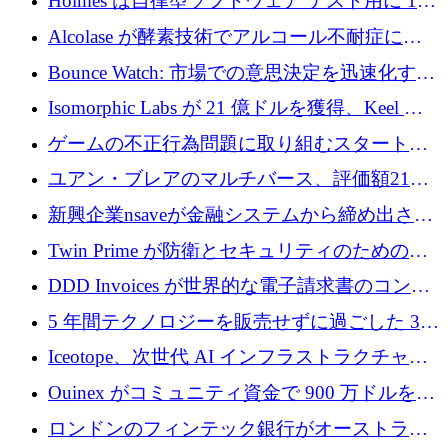
Holmes は自律型ソフトウェア テスト用に 110
万ユーロのプレシードを提供して開始
Alcolase が酵素技術でアルコール不耐症に取
り組むために 150 万ユーロを調達
Bounce Watch: 市場での意思決定を迅速化する
ためのインテリジェンス層を構築する
Isomorphic Labs が 21 億ドルを獲得、Keel の
ネオバンク後の軸、ポーランドのソフトウェ
ゲームの不正行為問題に取り組むスタートア
ア進化
ップを紹介する
ユアン・ブレアのマルチバース、評価額21億
ドルで7,000万ドルを調達
新興企業nsaveが金融システムから締め出され
たシリア人に国際銀行アクセスをもたらす
Twin Prime が防衛とセキュリティのためのフ
ロンティア AI モデルを構築するために 1,000
DDD Invoices が世界的な電子請求書のコンプ
万ドルのプレシードを獲得
ライアンスを簡素化するために 131 万ユーロ
5 年間テクノロジーを販売せずに過ごした 3D
を調達
プリンティングのスタートアップを紹介しま
Iceotope、次世代 AI インフラストラクチャの
す
冷却を促進するために 2,600 万ドルを調達
Ouinex がコミュニティ資金で 900 万ドルを達
成、トークン プラットフォームを開始
ロンドンのフィンテック銀行がオーストラリ