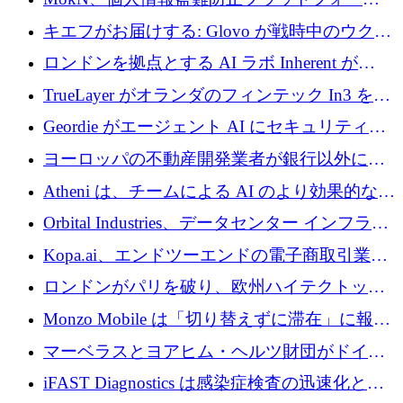
を奪還
の成長のためにシリーズ A で 1,500 万ドルを
キエフがお届けする: Glovo が戦時中のウクラ
調達
イナで最も急速に成長する市場の 1 つをどの
ロンドンを拠点とする AI ラボ Inherent が
ように拡大したか
5,000 万ドルの資金調達でステルスから浮上
TrueLayer がオランダのフィンテック In3 を買
収、チェックアウト時にクレジットを提供
Geordie がエージェント AI にセキュリティと
ガバナンスをもたらすために 3,000 万ドルを
ヨーロッパの不動産開発業者が銀行以外にも
調達
目を向けているため、InRentoの資金調達額は
Atheni は、チームによる AI のより効果的な使
1億ユーロを突破
用を支援するために 35 万ポンドを確保
Orbital Industries、データセンター インフラス
トラクチャ システムの拡張に 5,000 万ドルを
Kopa.ai、エンドツーエンドの電子商取引業務
確保
用の AI エージェントを構築するために 200
ロンドンがパリを破り、欧州ハイテクトップ
万ユーロを調達
の座を奪還
Monzo Mobile は「切り替えずに滞在」に報酬
を与える
マーベラスとヨアヒム・ヘルツ財団がドイツ
の商業化ギャップを埋めるために2,000万ユー
iFAST Diagnostics は感染症検査の迅速化と抗
ロのディープテック基金を立ち上げる