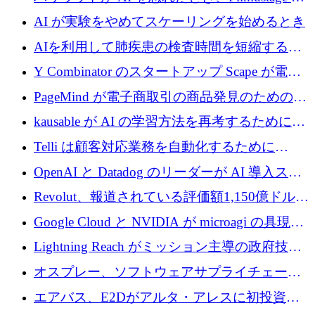
代わりにプリプロダクションに賭けました
AI が実験をやめてスケーリングを始めるとき
AIを利用して肺疾患の検査時間を短縮する英
国のヘルステック挑戦者が1900万ドルを獲得
Y Combinator のスタートアップ Scape が電子
メールを再考するために 320 万ドルを調達し
PageMind が電子商取引の商品発見のための
てステルスから浮上
AI を拡張するために 120 万ユーロを調達
kausable が AI の学習方法を再考するために
1,200 万ユーロを調達
Telli は顧客対応業務を自動化するために
1,500 万ドルのシードを確保
OpenAI と Datadog のリーダーが AI 導入スタ
ートアップ Arrakis を支援
Revolut、報道されている評価額1,150億ドルで
の新たな二次株式売却を確認
Google Cloud と NVIDIA が microagi の具現化
された AI の野望を推進
Lightning Reach がミッション主導の政府技術
グループとしてポートフォリオを拡大し ETG
オスプレー、ソフトウェアサプライチェーン
に買収
攻撃を阻止するために265万ドルを確保
エアバス、E2Dがアルタ・アレスに初投資、