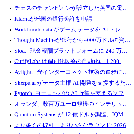
ロを調達
1 つをどのように解決しているか
チェスのチャンピオンが設立した英国の電池
材料スタートアップ TaiSan が 465 万ポンドを
Klarnaが米国の銀行免許を申請
調達
Worldmodeldata がゲーム データを AI トレー
ニングに変えるために 700 万ポンドを獲得
Thought Machineが銀行から4000万ドルの資金
調達、年間収益1億ドルを突破
Stoa、現金報酬プラットフォームに 240 万ド
ルを確保
CurifyLabs は個別化医療の自動化に 1,200 万
ユーロを寄付
Aylight、光インターコネクト技術の進歩に向
けて450万ユーロのプレシードラウンドを終了
Sherpa.ai がデータ主権 AI 開発を支援するため
に 1,800 万ドルを調達
Pytorch: ヨーロッパの AI 野望を支えるソフト
ウェア層
オランダ、数百万ユーロ規模のインテリック
との提携で軍用ドローンにソフトウェアファ
Quantum Systems が 12 億ドルを調達、IQM が
ースト戦略を採用
米国の主要取引所で初の欧州量子企業とな
より多くの取引、より小さなラウンド: 2026
る、6 月に欧州のスタートアップ資金調達
年 6 月に欧州のスタートアップ資金調達