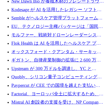
New Dawn Bio が養殖木材のプレシードラウン
ドで 210 万ユーロを調達
Kodesage が AI を活用したレガシー ソフトウ
ェアの最新化のために 660 万ドルを調達
Semble がヘルスケア管理プラットフォームを
拡大するためにシリーズ C で 3,000 万ポンド
EU、テクノロジー主権パッケージは「国民の
を調達
保護」に関するものだと発言
モルファー、戦術対ドローンレーダーシステ
ムを最前線に近づけるために150万ユーロを調
Flok Health は AI を活用したヘルスケア プラ
達
ットフォームの成長に 1,250 万ドルを投資
オックスフォード・クアンタム・サーキット
が「成人向け」2億6,000万ポンドの資金調達
ギガトン、自律産業制御の拡張に 2,600 万ド
ラウンドを獲得
ルを調達
Upstream が 300 万ドルを調達し、YC と
Xavier Niel が支援する共同 AI 受信箱を立ち上
Quobly、シリコン量子コンピューティングの
げる
商用化のためにシリーズ A で 1 億 1,500 万ユ
Paypercut が CEE での国境を越えた支払いを
ーロを調達
拡大するために 500 万ユーロを確保
Factorial、ヨーロッパ全土に拡大するため、25
億ドルの評価額で1億5,000万ドルのシリーズD
Mistral AI 創設者の支援を受け、NP Company