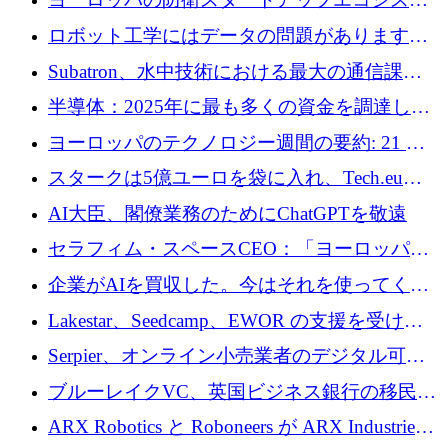
めの資金を調達します
ムとなったハッカソン
ロボット工学にはデータの問題があります。
Macrodata Labs はそれを解決したいと考えて
Subatron、水中技術における最大の通信課題
います
の 1 つに取り組むために 16 万 2,000 ユーロを
半導体：2025年に最も多くの資金を調達した
確保
10社
ヨーロッパのテクノロジー週間の要約: 21 億
ユーロの取引と Tech.eu Funding Explorer
スタークは5億ユーロを袋に入れ、Tech.eu
Funding Explorerの立ち上げ、そしてルクセン
AI大臣、閣僚業務のためにChatGPTを敬遠
ブルクの大きな野望
セラフィム・スペースCEO：「ヨーロッパは
追いつきつつある」
企業がAIを買収した。今はそれを使ってくれ
る人々が必要です
Lakestar、Seedcamp、EWOR の支援を受け、
SE3 が自律システム用の空間 AI プラットフォ
Serpier、オンライン小売業者のデジタル可視
ームを発表
性向上を支援するために 140 万ユーロを調達
ブルーレイクVC、英国ビジネス銀行の移民主
導スタートアップ支援で初のファンド獲得に
ARX Robotics と Roboneers が ARX Industries
迫る