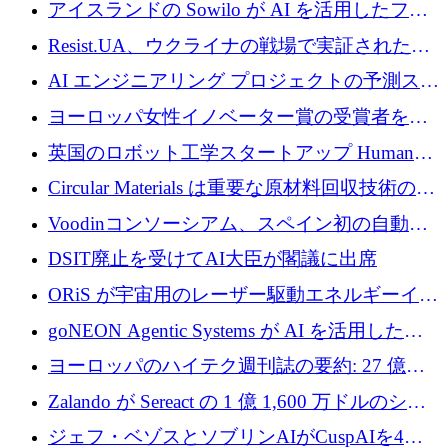
欧州防衛技術ファンドに5億ユーロを拠出
アイスランドの Sowilo が AI を活用したファ
ッション製品インテリジェンス プラットフォ
Resist.UA、ウクライナの戦場で実証された防
ームを拡大するためにプレシードを調達
衛技術を拡大するために5,000万ユーロの欧州
AI エンジニアリング プロジェクトの予測スタ
基金を立ち上げる
ートアップ Cascade が a16z アクセラレータか
ヨーロッパ女性イノベーター賞の受賞者を紹
らの支援を獲得
介します
英国のロボット工学スタートアップ Humanoid
がシリーズ A 1 億 5,200 万ドルで評価額 13 億
Circular Materials は重要な原材料回収技術の拡
5,000 万ドルに到達
張に 1,180 万ユーロを確保
Voodinコンソーシアム、スペイン初の自動木
製ブレード工場の建設にEU補助金4,800万ユ
DSIT廃止を受けてAI大臣が閣議に出席
ーロを確保
ORiS が宇宙用のレーザー駆動エネルギーイン
フラの構築に 500 万ユーロを調達
goNEON Agentic Systems が AI を活用したイ
ンフラ計画を加速するために 16 万ユーロを確
ヨーロッパのハイテク週刊誌の要約: 27 億ユ
保
ーロを超える 60 以上のハイテク資金調達取引
Zalando が Sereact の 1 億 1,600 万ドルのシリ
ーズ B に参加し、AI を活用した倉庫自動化を
ジェフ・ベゾスとソブリンAIがCuspAIを4億