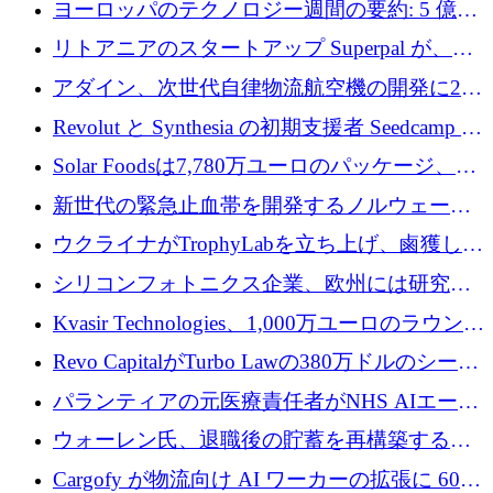
ヨーロッパのテクノロジー週間の要約: 5 億
8,500 万ユーロを超える 60 以上のテクノロジ
リトアニアのスタートアップ Superpal が、
ー資金調達取引
Slack 内に構築された AI コワーカー プラット
アダイン、次世代自律物流航空機の開発に250
フォームのために 50 万ユーロを調達
万ユーロを確保
Revolut と Synthesia の初期支援者 Seedcamp が
3 億 2,000 万ドルを調達、米国に投資
Solar Foodsは7,780万ユーロのパッケージ、5
億ユーロの防衛および二重用途成長基金EDM
新世代の緊急止血帯を開発するノルウェーの
を開始、ヨーロッパのシリコンフォトニクス
スタートアップ企業を紹介する
ウクライナがTrophyLabを立ち上げ、鹵獲した
に警告
ロシア兵器を戦場の研究開発プラットフォー
シリコンフォトニクス企業、欧州には研究を
ムに変える
商業的に成功させるためのインフラが不足し
Kvasir Technologies、1,000万ユーロのラウンド
ていると警告
で成長を促進
Revo CapitalがTurbo Lawの380万ドルのシード
ラウンドを主導し、訴訟プラットフォームを
パランティアの元医療責任者がNHS AIエージ
拡大
ェントの立ち上げに1,000万ポンドを調達
ウォーレン氏、退職後の貯蓄を再構築するた
めに1,000万ユーロを調達
Cargofy が物流向け AI ワーカーの拡張に 600