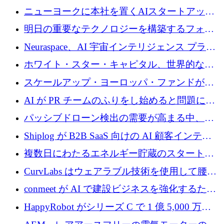
ニューヨークに本社を置くAIスタートアップ
Modal Labsがロンドンオフィスを開設
明日の重要なテクノロジーを構築するフォト
ニクスのスケールアップに対応する
Neuraspace、AI 宇宙インテリジェンス プラッ
トフォームの拡大に 1,560 万ユーロを投資
ホワイト・スター・キャピタル、世界的なス
タートアップをシリーズAからBまで支援する
スケールアップ・ヨーロッパ・ファンドが初
ために2億5,000万ドルのファンドIVを閉鎖
の投資を行い、Iceeyeの10億ユーロのラウンド
AI が PR チームのふりをし始めると問題にな
を共同主導
ります
パッシブドローン検出の需要が高まる中、
Monava が資金調達ラウンドを終了
Shiplog が B2B SaaS 向けの AI 顧客インテリ
ジェンスを構築するために 100 万ドルを調達
複数日にわたるエネルギー貯蔵のスタートア
ップ、Ore Energy が新たな投資ラウンドで
CurvLabs はウェアラブル技術を使用して腰痛
4,300 万ドルを獲得
治療をどのように再考しているか
conmeet が AI で建設ビジネスを強化するため
に 600 万ユーロを調達
HappyRobot がシリーズ C で 1 億 5,000 万ド
ルを獲得し、企業運営向けにエージェント AI