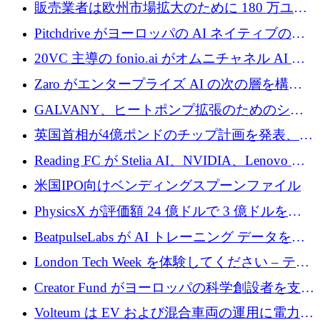
あるエンタープライズ AI を強化
販売業者は欧州市場拡大のために 180 万ユー
ロを確保
Pitchdrive がヨーロッパの AI ネイティブの創
業者を支援するために 6,000 万ユーロを調達
20VC 主導の fonio.ai がオムニチャネル AI プ
ラットフォームのために 1,700 万ドルを調達
Zaro がエンタープライズ AI の次の層を構築
するために 510 万ドルを獲得
GALVANY、ヒートポンプ拡張のためのシー
ドラウンドで1,000万ユーロを確保
英国首相が4億ポンドのチップ計画を発表、英
国の新興企業は「ここで拡大」し「ここに留
Reading FC が Stelia AI、NVIDIA、Lenovo と
まる」
協力して AI Center of Excellence を立ち上げ
米国IPO向けベンディングスプーンファイル
PhysicsX が評価額 24 億ドルで 3 億ドルを調
達
BeatpulseLabs が AI トレーニング データを拡
張するために 180 万ドルのプレシードを調達
London Tech Week を体験してください – テク
ノロジーがヨーロッパのイノベーションの未
Creator Fund がヨーロッパの科学創設者を支援
来を形作る場所
するために 5,600 万ドルを調達
Volteum は EV および混合車両の運用に電力を