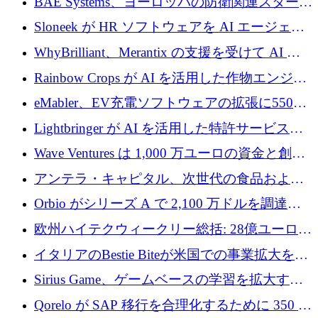
BAE Systems、ヨーロッパの防衛関連スタート
ルを調達
アップの規模拡大を支援するために 5,000 万
Sloneek が HR ソフトウェアを AI エージェン
ユーロの支援を開始
トに変えるために 600 万ドルを調達
WhyBrilliant、Merantix の支援を受けて AI 求
人マッチングを拡大するために 100 万ユーロ
Rainbow Crops が AI を活用した作物エンジニ
を調達
アリングを拡張するために 970 万ユーロを調
eMabler、EV充電ソフトウェアの拡張に550万
達
ユーロを確保
Lightbringer が AI を活用した特許サービスを
拡大するために 1,000 万ドルを調達
Wave Ventures は 1,000 万ユーロの資金と創設
者補助金で 10 周年を迎える
アンテラ・キャピタル、次世代の食品および
アグリテクノロジーのイノベーションを支援
Orbio がシリーズ A で 2,100 万ドルを調達、
するファンド III の初回クローズ額が 1 億ドル
AI 労働力管理を世界の最前線の労働者に提供
欧州ハイテクウィークリー総括: 28億ユーロの
に到達
取引と5月のハイライト
イタリアのBestie Biteが米国での事業拡大を加
速するために150万ユーロを調達
Sirius Game、ゲームベースの学習を拡大する
ために 130 万ユーロの資金調達を完了
Qorelo が SAP 移行を合理化するために 350 万