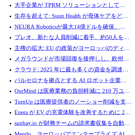
ドルを調達
大手企業が TPRM ソリューションとして
Vanta を選択する理由
生存を超えて: Suun Health が母体ケアをどの
ように再考しているか
NEURA Roboticsが最大14億ドルを確保、
Bending Spoonsが米国IPOを申請、英国首相が
プレオ、新たな人員削減に着手、約50人を解
4億ポンドのチップ計画を発表
雇
主権の拡大: EU の政策がヨーロッパのディー
プテック戦略をどのように再構築しているか
メガラウンドが市場回復を後押しし、欧州の
ハイテク資金調達は5月に105億ユーロに回復
クラウド: 2025 年に最も多くの資金を調達し
た 10 社
バルセロナを拠点とする AI ロボット企業
Theker が 8,500 万ドルを調達
OurMind は医療業務の負担軽減に 210 万ユー
ロを寄付
TurnUp は医療提供者のノーショー削減を支援
するために 200 万ユーロを調達
Enera が EV の充電体験を改善するために 200
万ドルを調達
sunbay.io が財務チームの請求書収集を自動化
するために 55 万ユーロを調達
Mendo、ヨーロッパでエンタープライズ AI 導