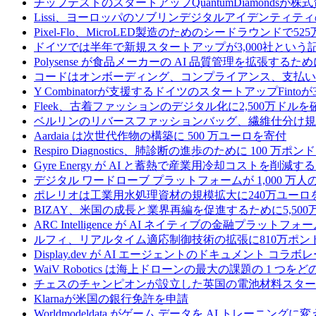
チップテストのスタートアップQuantumDiamondsが株
Lissi、ヨーロッパのソブリンデジタルアイデンティテ
Pixel-Flo、MicroLED製造のためのシードラウンドで5
ドイツでは半年で新規スタートアップが3,000社とい
Polysense が食品メーカーの AI 品質管理を拡張するために
コードはオンボーディング、コンプライアンス、支払いを
Y Combinatorが支援するドイツのスタートアップF
Fleek、古着ファッションのデジタル化に2,500万ドルを
ベルリンのリバースファッションバッグ、繊維仕分け規
Aardaia は次世代作物の構築に 500 万ユーロを寄付
Respiro Diagnostics、肺診断の進歩のために 100 万ポ
Gyre Energy が AI と蓄熱で産業用冷却コストを削減す
デジタル ワードローブ プラットフォームが 1,000 万人の
ポレリオは工業用水処理資材の規模拡大に240万ユーロ
BIZAY、米国の成長と業界再編を促進するために5,50
ARC Intelligence が AI ネイティブの金融プラッ
ルフィ、リアルタイム適応制御技術の拡張に810万ポン
Display.dev が AI エージェントのドキュメント コ
WaiV Robotics は海上ドローンの最大の課題の 1 
チェスのチャンピオンが設立した英国の電池材料スタートアップ
Klarnaが米国の銀行免許を申請
Worldmodeldata がゲーム データを AI トレーニング