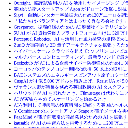
Qureight、臨床試験用の AI を活用したイメージング 
英国の防衛スタートアップ Agon がドローン攻撃に対抗
Sigvi、自動レンタカー事業拡大のため120万ユーロを調
「私たちはパランティアとはまったく異なる会社です」
Greyparrot、循環経済のための AI 廃棄物インテリジェ
5U AI が AI 貨物労働力プラットフォーム向けに 320
Perceptual Robotics、AI を活用した風力検査の規模
ZuriQ が画期的な 2D 量子アーキテクチャを拡張するため
ハイパースケール クラウドを超えて: ソブリン コンピュー
マルチバース コンピューティング、最新ラウンドで最大 5 
Beelzebub が AI による企業サイバー防御強化のために 
ヨーロッパのテクノロジー週間の総括: 50 以上の取引に 
BAEシステムズのエネルギースピンアウト原子力タービ
CuspAI が 4 億 5,000 万ドルを積み上げ、Resist.U
ヴァランス卿が議長を務める英国政府の AI タスクフォ
ハリウッドが AI を恐れたとき、Filmustage は代
AI が実験をやめてスケーリングを始めるとき
AIを利用して肺疾患の検査時間を短縮する英国のヘルス
Y Combinator のスタートアップ Scape が電子メ
PageMind が電子商取引の商品発見のための AI を拡張
kausable が AI の学習方法を再考するために 1,200 万