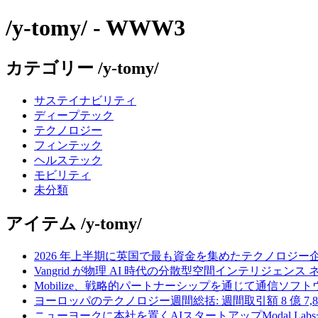
/y-tomy/ - WWW3
カテゴリー /y-tomy/
サステイナビリティ
ディープテック
テクノロジー
フィンテック
ヘルステック
モビリティ
未分類
アイテム /y-tomy/
2026 年上半期に英国で最も資金を集めたテクノロジー
Vangrid が物理 AI 時代の分散型空間インテリジェン
Mobilize、戦略的パートナーシップを通じて通信ソ
ヨーロッパのテクノロジー週間総括: 週間取引額 8 億 7,8
ニューヨークに本社を置くAIスタートアップModal La