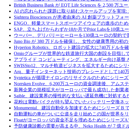
British Business Bank が EQT Life Sciences を 
AI の忘れられた課題に取り組むスケールアップを実現:
Sightera Biosciences が患者由来の AI 創薬
ENGO、軽量スマートスポーツアイウェアの進歩のため
SAP、立ち上げからわずか18か月でPrior Labsを10
ウーバー、デリバリーヒーローを130億ユーロの契約で
Juno Bio が 380 万ドルを確保し、女性の健康専用
Hyperion Robotics、ロボット建設の拡大に740万ドルを
Omioグループが世界的な鉄道旅行大国の創設を目指してRail
アプライド コンピューティング、エネルギー向け基盤 AI 
SWISSto12、マルチ軌道ビジネスを拡大するためにシリー
Arq、量子インターネット技術のプレシードとして140
Syntetica が循環ナイロンのリサイクルのためにシリーズ A
Norrsken Evolve、6,200万ユーロの資金調達後、ア
新興企業の規模拡大がヨーロッパで最も成功した創業者
Saible、建設業界の慢性的な支払い遅延危機に対処するた
花粉は電動バイクが待ち望んでいたバッテリー交換ネッ
Monumental、建設自動化を加速するためにシリーズ B で 
自動運転の車がついに公道を走り始めこの国が世界をリ
Floatがヨーロッパの資金不足を埋めるためにシリーズA
予防健康診断の需要が高まる中、Neko Health が 7 億