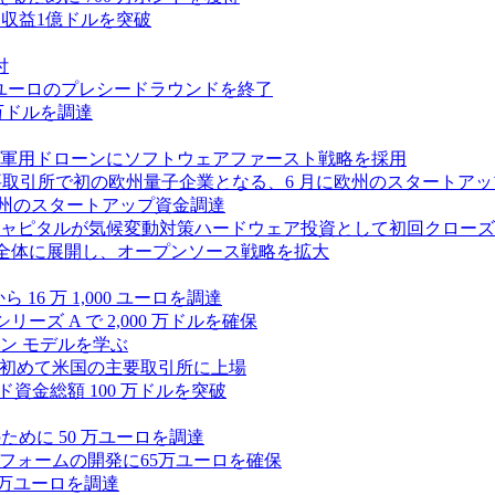
、年間収益1億ドルを突破
付
0万ユーロのプレシードラウンドを終了
0 万ドルを調達
軍用ドローンにソフトウェアファースト戦略を採用
 が米国の主要取引所で初の欧州量子企業となる、6 月に欧州のスタート
に欧州のスタートアップ資金調達
ピタルが気候変動対策ハードウェア投資として初回クローズで6
 を州全体に展開し、オープンソース戦略を拡大
ら 16 万 1,000 ユーロを調達
ーズ A で 2,000 万ドルを確保
ン モデルを学ぶ
て初めて米国の主要取引所に上場
ード資金総額 100 万ドルを突破
化のために 50 万ユーロを調達
フォームの開発に65万ユーロを確保
00 万ユーロを調達