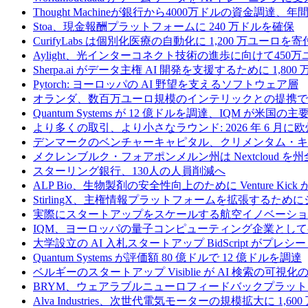
Thought Machineが銀行から4000万ドルの資金調達
Stoa、現金報酬プラットフォームに 240 万ドルを確保
CurifyLabs は個別化医療の自動化に 1,200 万ユーロを寄
Aylight、光インターコネクト技術の進歩に向けて45
Sherpa.ai がデータ主権 AI 開発を支援するために 1,80
Pytorch: ヨーロッパの AI 野望を支えるソフトウェア層
オランダ、数百万ユーロ規模のインテリックとの提携で
Quantum Systems が 12 億ドルを調達、IQM
より多くの取引、より小さなラウンド: 2026 年 6 月
デンマークのベンチャーキャピタル、クリメンタム・キャ
メクレンブルク・フォアポンメルン州は Nextcloud
スターリング銀行、130人の人員削減へ
ALP Bio、生物製剤の安全性向上のために Venture Kick か
StirlingX、主権情報プラットフォームを拡張するためにシリ
実際にスタートアップをスケールする航空イノベーショ
IQM、ヨーロッパの量子コンピューティング企業とし
大学設立の AI 入札スタートアップ BidScript がプレシ
Quantum Systems が評価額 80 億ドルで 12 億ドルを調達
ベルギーのスタートアップ Visiblie が AI 検索の可視
BRYM、ウェアラブルニューロフィードバックプラット
Alva Industries、次世代電気モーターの規模拡大に 1,6