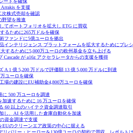
ルのシードを確保
rrakis を支援
たな二次株式売却を確認
AI の野望を推進
ープとしてポートフォリオを拡大し ETG に買収
るために265万ドルを確保
術ファンドに5億ユーロを拠出
ション製品インテリジェンス プラットフォームを拡大するためにプレ
を拡大するために5,000万ユーロの欧州基金を立ち上げる
ascade が a16z アクセラレータからの支援を獲得
1 億 5,200 万ドルで評価額 13 億 5,000 万ドルに到達
180 万ユーロを確保
工場の建設にEU補助金4,800万ユーロを確保
に 500 万ユーロを調達
フラ計画を加速するために 16 万ユーロを確保
る 60 以上のハイテク資金調達取引
ーズ B に参加し、AI を活用した倉庫自動化を加速
ドルの資金調達で支援
をEUのクリーンエア政策の中心に据える
デリバリー・ヒーローを130億ユーロの契約で買収、レボルトは