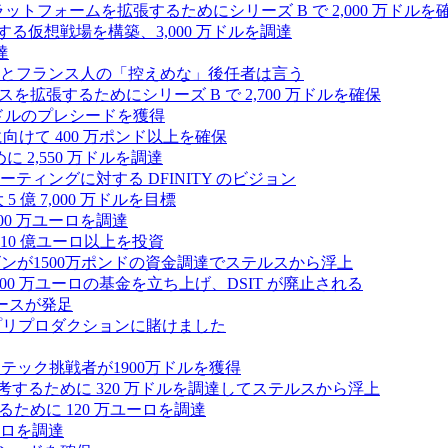
プラットフォームを拡張するためにシリーズ B で 2,000 万ドルを
する仮想戦場を構築、3,000 万ドルを調達
達
とフランス人の「控えめな」後任者は言う
ンスを拡張するためにシリーズ B で 2,700 万ドルを確保
 万ドルのプレシードを獲得
拡大に向けて 400 万ポンド以上を確保
に 2,550 万ドルを調達
ティングに対する DFINITY のビジョン
億 7,000 万ドルを目標
300 万ユーロを調達
10 億ユーロ以上を投資
ンが1500万ポンドの資金調達でステルスから浮上
A が 5,000 万ユーロの基金を立ち上げ、DSIT が廃止される
ースが発足
わりにプリプロダクションに賭けました
テック挑戦者が1900万ドルを獲得
ールを再考するために 320 万ドルを調達してステルスから浮上
するために 120 万ユーロを調達
ユーロを調達