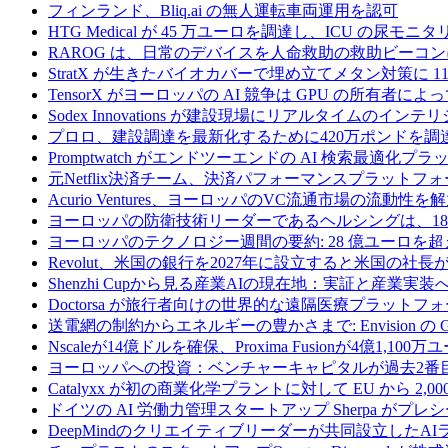
フィンランド、Bliq.ai の無人運転車両運用を認可
HTG Medical が 45 万ユーロを調達し、ICU の尿
RAROG は、日常のデバイスを人命救助の救助ビーコンに変え
StratX が生きたバイオカバーで埋め立てメタン対策に 1
TensorX がヨーロッパの AI 競争は GPU の所有者
Sodex Innovations が建設現場にリアルタイムのイ
プロロ、建設調達を最新化するために420万ポンドを調
Promptwatch がエンドツーエンドの AI 検索最適化
元Netflix決済チーム、決済パフォーマンスプラットフォ
Acurio Ventures、ヨーロッパのVC流通市場の流動
ヨーロッパの防衛技術リーダーであるヘルシングは、18
ヨーロッパのテクノロジー週間の要約: 28 億ユーロを超
Revolut、米国の銀行を2027年に設立すると米国の社長
Shenzhi Cupから見る産業AIの現在地：実証と産業実装
Doctorsa が旅行者向けの世界的な遠隔医療プラットフ
送電網の制約からエネルギーの豊かさまで: Envision の
Nscaleが14億ドルを確保、Proxima Fusionが4億1,10
ヨーロッパへの投資：ベンチャーキャピタルが過去2番
Catalyxx が初の商業化学プラントに対して EU から 2
ドイツの AI 労働力管理スタートアップ Sherpa がプレシ
DeepMindのクリエイティブリーダーが共同設立したA