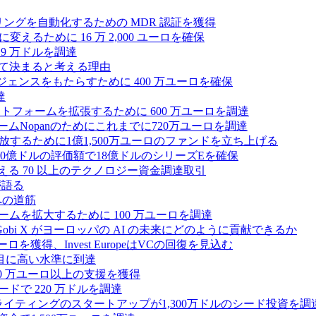
モニタリングを自動化するための MDR 認証を獲得
るために 16 万 2,000 ユーロを確保
19 万ドルを調達
によって決まると考える理由
ンテリジェンスをもたらすために 400 万ユーロを確保
達
プラットフォームを拡張するために 600 万ユーロを調達
ームNopanのためにこれまでに720万ユーロを調達
性を解放するために1億1,500万ユーロのファンドを立ち上げる
0億ドルの評価額で18億ドルのシリーズEを確保
える 70 以上のテクノロジー資金調達取引
が語る
への道筋
ォームを拡大するために 100 万ユーロを調達
 Gobi X がヨーロッパの AI の未来にどのように貢献できるか
0万ユーロを獲得、Invest EuropeはVCの回復を見込む
目に高い水準に到達
,000 万ユーロ以上の支援を獲得
ードで 220 万ドルを調達
Iライティングのスタートアップが1,300万ドルのシード投資を調