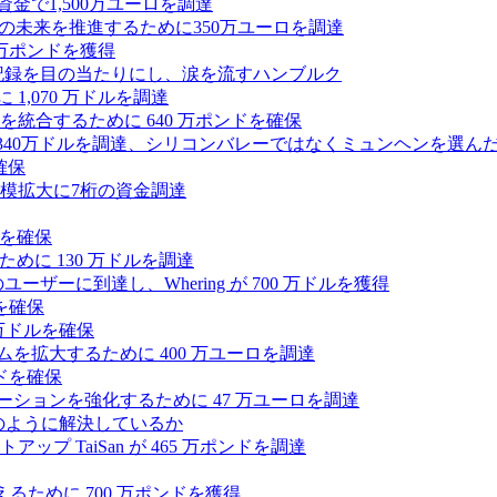
式資金で1,500万ユーロを調達
ィの未来を推進するために350万ユーロを調達
25万ポンドを獲得
う記録を目の当たりにし、涙を流すハンブルク
 1,070 万ドルを調達
統合するために 640 万ポンドを確保
intoが340万ドルを調達、シリコンバレーではなくミュンヘンを選ん
確保
模拡大に7桁の資金調達
ンドを確保
るために 130 万ドルを調達
ユーザーに到達し、Whering が 700 万ドルを獲得
を確保
0万ドルを確保
トフォームを拡大するために 400 万ユーロを調達
ドを確保
ラボレーションを強化するために 47 万ユーロを調達
つをどのように解決しているか
 TaiSan が 465 万ポンドを調達
に変えるために 700 万ポンドを獲得