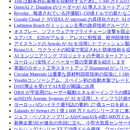
Telli は顧客対応業務を自動化するために 1,500 万ド
OpenAI と Datadog のリーダーが AI 導入スタートアップ A
Revolut、報道されている評価額1,150億ドルでの新
Google Cloud と NVIDIA が microagi の具現化された 
Lightning Reach がミッション主導の政府技術グル
オスプレー、ソフトウェアサプライチェーン攻撃を阻止す
エアバス、E2Dがアルタ・アレスに初投資、欧州防衛技
アイスランドの Sowilo が AI を活用したファッ
Resist.UA、ウクライナの戦場で実証された防衛技術
AI エンジニアリング プロジェクトの予測スタートアップ C
ヨーロッパ女性イノベーター賞の受賞者を紹介します
英国のロボット工学スタートアップ Humanoid がシリーズ A 
Circular Materials は重要な原材料回収技術の拡張に 1,
Voodinコンソーシアム、スペイン初の自動木製ブレード
DSIT廃止を受けてAI大臣が閣議に出席
ORiS が宇宙用のレーザー駆動エネルギーインフラの構築
goNEON Agentic Systems が AI を活用したイン
ヨーロッパのハイテク週刊誌の要約: 27 億ユーロを超え
Zalando が Sereact の 1 億 1,600 万ドルのシリ
ジェフ・ベゾスとソブリンAIがCuspAIを4億5,000万
新興企業5社が連合の先頭に立ち、小型大気質センサー
ヘルシングはシリーズEで18億ドルを確保、ウーバーは