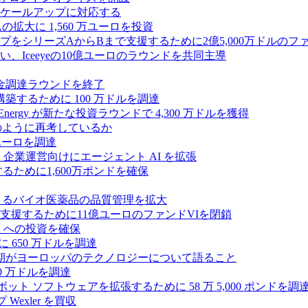
ケールアップに対応する
ムの拡大に 1,560 万ユーロを投資
シリーズAからBまで支援するために2億5,000万ドルのファ
Iceeyeの10億ユーロのラウンドを共同主導
資金調達ラウンドを終了
ンスを構築するために 100 万ドルを調達
rgy が新たな投資ラウンドで 4,300 万ドルを獲得
どのように再考しているか
万ユーロを調達
を獲得し、企業運営向けにエージェント AI を拡張
ために1,600万ポンドを確保
専門知識によるバイオ医薬品の品質管理を拡大
援するために11億ユーロのファンドVIを閉鎖
ES への投資を確保
 650 万ドルを調達
上半期がヨーロッパのテクノロジーについて語ること
00 万ドルを調達
たロボット ソフトウェアを拡張するために 58 万 5,000 ポンドを調
 Wexler を買収