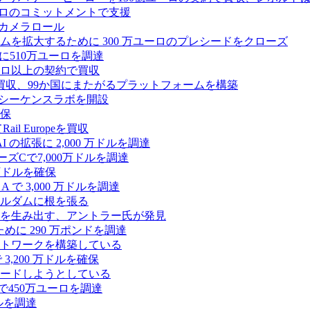
2,500 万ユーロのコミットメントで支援
 カメラロール
プラットフォームを拡大するために 300 万ユーロのプレシードをクローズ
に510万ユーロを調達
億ユーロ以上の契約で買収
買収、99か国にまたがるプラットフォームを構築
の初のシーケンスラボを開設
確保
 Europeを買収
の拡張に 2,000 万ドルを調達
ズCで7,000万ドルを調達
万ドルを確保
 で 3,000 万ドルを調達
ムステルダムに根を張る
を生み出す、アントラー氏が発見
めに 290 万ポンドを調達
トワークを構築している
3,200 万ドルを確保
ードしようとしている
で450万ユーロを調達
ドルを調達