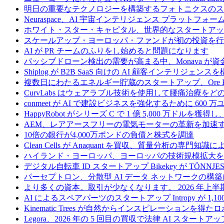
明日の重要なテクノロジーを構築するフォトニクスのス
Neuraspace、AI 宇宙インテリジェンス プラットフォー
ホワイト・スター・キャピタル、世界的なスタートアップを
スケールアップ・ヨーロッパ・ファンドが初の投資を行い、
AI が PR チームのふりをし始めると問題になります
パッシブドローン検出の需要が高まる中、Monava が
Shiplog が B2B SaaS 向けの AI 顧客インテリジェ
複数日にわたるエネルギー貯蔵のスタートアップ、Ore Ene
CurvLabs はウェアラブル技術を使用して腰痛治療を
conmeet が AI で建設ビジネスを強化するために 600 
HappyRobot がシリーズ C で 1 億 5,000 万ドル
AEM、レアアースフリーの電気モーターの革新を加速する
10倍の銀行が4,000万ポンドの負債と株式を調達
Clean Cells が Anaquant を買収、質量分析の
ハイランド・ヨーロッパ、ヨーロッパの技術規模拡大を支
デジタル自転車 ID スタートアップ Bikekey が TÖNNJ
パーセプトロン、分散型 AI データ ネットワークの構築に
より多くの資本。取引が少なくなります。 2026 年
AI によるスペアパーツのスタートアップ Intropy が 1,1
Kinematic Trees が自然からインスピレーションを得
Legora、2026 年の 5 回目の買収で法律 AI スタートアップ