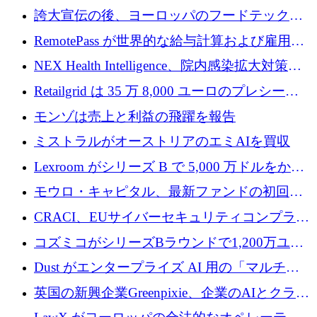
調達
産業化するために 2 億 8,000 万ユーロのベル
誇大宣伝の後、ヨーロッパのフードテックセ
リン GigaLab を発表
クターはファンダメンタルズを中心に再構築
RemotePass が世界的な給与計算および雇用プ
中
ラットフォームを拡大するために 1,740 万ド
NEX Health Intelligence、院内感染拡大対策に
ルを調達
100万ユーロを確保
Retailgrid は 35 万 8,000 ユーロのプレシード
ラウンドで小売業のスプレッドシートをター
モンゾは売上と利益の飛躍を報告
ゲットにしています
ミストラルがオーストリアのエミAIを買収
Lexroom がシリーズ B で 5,000 万ドルをかけ
てヨーロッパ大陸法用の法律 AI を構築
モウロ・キャピタル、最新ファンドの初回ク
ローズで4億ドルを確保
CRACI、EUサイバーセキュリティコンプライ
アンスプラットフォームのために140万ユーロ
コズミコがシリーズBラウンドで1,200万ユー
を調達
ロを調達
Dust がエンタープライズ AI 用の「マルチプ
レイヤー」オペレーティング システムを構築
英国の新興企業Greenpixie、企業のAIとクラウ
するシリーズ B で 4,000 万ドルを調達
ドのエネルギー無駄を削減するために470万ポ