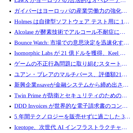
LawX がヨーロッパの合法的なオペレーティ
ンドを調達
ング システムを構築するために 750 万ユーロ
ガイバーはヨーロッパの産業労働力の強化に
を調達
貢献するために 140 万ユーロを獲得
Holmes は自律型ソフトウェア テスト用に 110
万ユーロのプレシードを提供して開始
Alcolase が酵素技術でアルコール不耐症に取
り組むために 150 万ユーロを調達
Bounce Watch: 市場での意思決定を迅速化する
ためのインテリジェンス層を構築する
Isomorphic Labs が 21 億ドルを獲得、Keel の
ネオバンク後の軸、ポーランドのソフトウェ
ゲームの不正行為問題に取り組むスタートア
ア進化
ップを紹介する
ユアン・ブレアのマルチバース、評価額21億
ドルで7,000万ドルを調達
新興企業nsaveが金融システムから締め出され
たシリア人に国際銀行アクセスをもたらす
Twin Prime が防衛とセキュリティのためのフ
ロンティア AI モデルを構築するために 1,000
DDD Invoices が世界的な電子請求書のコンプ
万ドルのプレシードを獲得
ライアンスを簡素化するために 131 万ユーロ
5 年間テクノロジーを販売せずに過ごした 3D
を調達
プリンティングのスタートアップを紹介しま
Iceotope、次世代 AI インフラストラクチャの
す