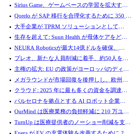
速するために150万ユーロを調達
Sirius Game、ゲームベースの学習を拡大する
ために 130 万ユーロの資金調達を完了
Qorelo が SAP 移行を合理化するために 350 万
ドルを調達
大手企業が TPRM ソリューションとして
Vanta を選択する理由
生存を超えて: Suun Health が母体ケアをどの
ように再考しているか
NEURA Roboticsが最大14億ドルを確保、
Bending Spoonsが米国IPOを申請、英国首相が
プレオ、新たな人員削減に着手、約50人を解
4億ポンドのチップ計画を発表
雇
主権の拡大: EU の政策がヨーロッパのディー
プテック戦略をどのように再構築しているか
メガラウンドが市場回復を後押しし、欧州の
ハイテク資金調達は5月に105億ユーロに回復
クラウド: 2025 年に最も多くの資金を調達し
た 10 社
バルセロナを拠点とする AI ロボット企業
Theker が 8,500 万ドルを調達
OurMind は医療業務の負担軽減に 210 万ユー
ロを寄付
TurnUp は医療提供者のノーショー削減を支援
するために 200 万ユーロを調達
Enera が EV の充電体験を改善するために 200