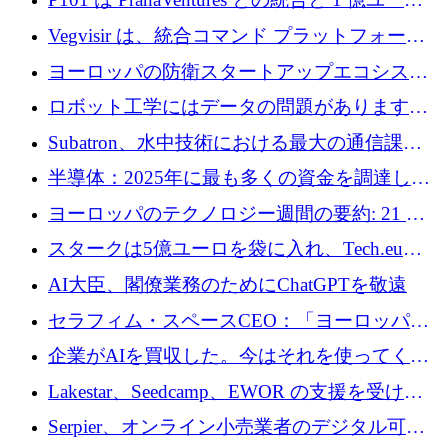
法を拡大
のファンドによりシード投資に拡大
Vegvisir は、統合コマンド プラットフォーム
を通じて関連する無人システムを接続するた
ヨーロッパの防衛スタートアップエコシステ
めの資金を調達します
ムとなったハッカソン
ロボット工学にはデータの問題があります。
Macrodata Labs はそれを解決したいと考えて
Subatron、水中技術における最大の通信課題
います
の 1 つに取り組むために 16 万 2,000 ユーロを
半導体：2025年に最も多くの資金を調達した
確保
10社
ヨーロッパのテクノロジー週間の要約: 21 億
ユーロの取引と Tech.eu Funding Explorer
スタークは5億ユーロを袋に入れ、Tech.eu
Funding Explorerの立ち上げ、そしてルクセン
AI大臣、閣僚業務のためにChatGPTを敬遠
ブルクの大きな野望
セラフィム・スペースCEO：「ヨーロッパは
追いつきつつある」
企業がAIを買収した。今はそれを使ってくれ
る人々が必要です
Lakestar、Seedcamp、EWOR の支援を受け、
SE3 が自律システム用の空間 AI プラットフォ
Serpier、オンライン小売業者のデジタル可視
ームを発表