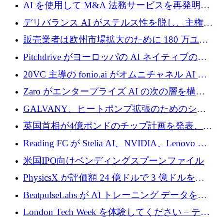
中、ICEYEは評価額100億ユーロ以上で4億
AI を使用して M&A 法務サービスを再発明す
5,000万ユーロを調達
るために 110 万ユーロを適切に確保
デリバランス AI がステルス性を脱し、主権の
あるエンタープライズ AI を強化
販売業者は欧州市場拡大のために 180 万ユー
ロを確保
Pitchdrive がヨーロッパの AI ネイティブの創
業者を支援するために 6,000 万ユーロを調達
20VC 主導の fonio.ai がオムニチャネル AI プ
ラットフォームのために 1,700 万ドルを調達
Zaro がエンタープライズ AI の次の層を構築
するために 510 万ドルを獲得
GALVANY、ヒートポンプ拡張のためのシー
ドラウンドで1,000万ユーロを確保
英国首相が4億ポンドのチップ計画を発表、英
国の新興企業は「ここで拡大」し「ここに留
Reading FC が Stelia AI、NVIDIA、Lenovo と
まる」
協力して AI Center of Excellence を立ち上げ
米国IPO向けベンディングスプーンファイル
PhysicsX が評価額 24 億ドルで 3 億ドルを調
達
BeatpulseLabs が AI トレーニング データを拡
張するために 180 万ドルのプレシードを調達
London Tech Week を体験してください – テク