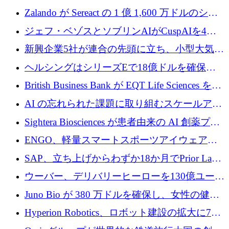
保
ーロを超える 60 以上のハイテク資金調達取引
Zalando が Sereact の 1 億 1,600 万ドルのシリ
ーズ B に参加し、AI を活用した倉庫自動化を
ジェフ・ベゾスとソブリンAIがCuspAIを4億
加速
5,000万ドルの資金調達で支援
新興企業5社が連合の先頭に立ち、小型大気質
センサーをEUのクリーンエア政策の中心に据
ヘルシングはシリーズEで18億ドルを確保、
える
ウーバーはデリバリー・ヒーローを130億ユー
British Business Bank が EQT Life Sciences を
ロの契約で買収、レボルトは2027年に米国の
2,500 万ユーロのコミットメントで支援
AI の忘れられた課題に取り組むスケールアッ
銀行を立ち上げる
プを実現: カメラロール
Sightera Biosciences が患者由来の AI 創薬プラ
ットフォームを拡大するために 300 万ユーロ
ENGO、軽量スマートスポーツアイウェアの
のプレシードをクローズ
進歩のために510万ユーロを調達
SAP、立ち上げからわずか18か月でPrior Labs
を10億ユーロ以上の契約で買収
ウーバー、デリバリーヒーローを130億ユーロ
の契約で買収、99か国にまたがるプラットフ
Juno Bio が 380 万ドルを確保し、女性の健康
ォームを構築
専用の初のシーケンスラボを開設
Hyperion Robotics、ロボット建設の拡大に740
万ドルを確保