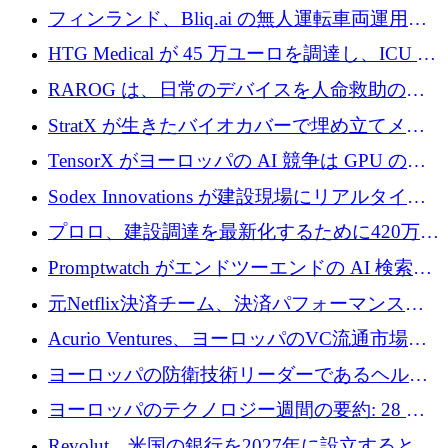
が 7 億ドルを調達
フィンランド、Bliq.ai の無人運転車両運用を
認可
HTG Medical が 45 万ユーロを調達し、ICU の
尿モニタリングを自動化するための MDR 認
RAROG は、日常のデバイスを人命救助の救
証を獲得
助ビーコンに変えるために 16 万 2,000 ユーロ
StratX が生きたバイオカバーで埋め立てメタ
を確保
ン対策に 119 万ドルを調達
TensorX がヨーロッパの AI 競争は GPU の所
有者によって決まると考える理由
Sodex Innovations が建設現場にリアルタイム
のインテリジェンスをもたらすために 400 万
プロロ、建設調達を最新化するために420万ポ
ユーロを確保
ンドを調達
Promptwatch がエンドツーエンドの AI 検索最
適化プラットフォームを拡張するために 600
元Netflix決済チーム、決済パフォーマンスプ
万ユーロを調達
ラットフォームNopanのためにこれまでに720
Acurio Ventures、ヨーロッパのVC流通市場の
万ユーロを調達
流動性を解放するために1億1,500万ユーロの
ヨーロッパの防衛技術リーダーであるヘルシ
ファンドを立ち上げる
ングは、180億ドルの評価額で18億ドルのシリ
ヨーロッパのテクノロジー週間の要約: 28 億
ーズEを確保
ユーロを超える 70 以上のテクノロジー資金調
Revolut、米国の銀行を2027年に設立すると米