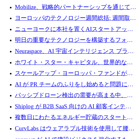
Mobilize、戦略的パートナーシップを通じて通
信ソフトウェア会社を拡大するための投資部
ヨーロッパのテクノロジー週間総括: 週間取引
門を立ち上げる
額 8 億 7,800 万ユーロと 2026 年上半期の主要
ニューヨークに本社を置くAIスタートアップ
トレンド
Modal Labsがロンドンオフィスを開設
明日の重要なテクノロジーを構築するフォト
ニクスのスケールアップに対応する
Neuraspace、AI 宇宙インテリジェンス プラッ
トフォームの拡大に 1,560 万ユーロを投資
ホワイト・スター・キャピタル、世界的なス
タートアップをシリーズAからBまで支援する
スケールアップ・ヨーロッパ・ファンドが初
ために2億5,000万ドルのファンドIVを閉鎖
の投資を行い、Iceeyeの10億ユーロのラウンド
AI が PR チームのふりをし始めると問題にな
を共同主導
ります
パッシブドローン検出の需要が高まる中、
Monava が資金調達ラウンドを終了
Shiplog が B2B SaaS 向けの AI 顧客インテリ
ジェンスを構築するために 100 万ドルを調達
複数日にわたるエネルギー貯蔵のスタートア
ップ、Ore Energy が新たな投資ラウンドで
CurvLabs はウェアラブル技術を使用して腰痛
4,300 万ドルを獲得
治療をどのように再考しているか