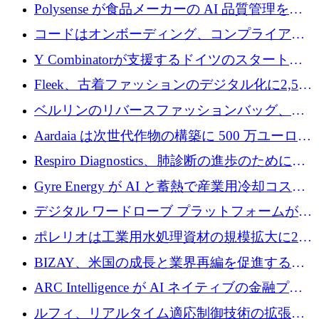
社という記録を目の当たりにし、涙を流すハ
Polysense が食品メーカーの AI 品質管理を拡
ンブルク
張するために 1,070 万ドルを調達
コードはオンボーディング、コンプライアン
ス、支払いを統合するために 640 万ポンドを
Y Combinatorが支援するドイツのスタートア
確保
ップFintoが340万ドルを調達、シリコンバレ
Fleek、古着ファッションのデジタル化に2,500
ーではなくミュンヘンを選んだと語る
万ドルを確保
ベルリンのリバースファッションバッグ、繊
維仕分け規模拡大に7桁の資金調達
Aardaia は次世代作物の構築に 500 万ユーロを
寄付
Respiro Diagnostics、肺診断の進歩のために
100 万ポンドを確保
Gyre Energy が AI と蓄熱で産業用冷却コスト
を削減するために 130 万ドルを調達
デジタル ワードローブ プラットフォームが
1,000 万人のユーザーに到達し、Whering が
ポレリオは工業用水処理資材の規模拡大に240
700 万ドルを獲得
万ユーロを確保
BIZAY、米国の成長と業界再編を促進するた
めに5,500万ドルを確保
ARC Intelligence が AI ネイティブの金融プラ
ットフォームを拡大するために 400 万ユーロ
ルフィ、リアルタイム適応制御技術の拡張に