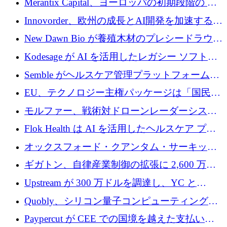
Merantix Capital、ヨーロッパの初期段階の AI
調達
スタートアップ向けに 1 億 300 万ユーロのフ
Innovorder、欧州の成長とAI開発を加速するた
ァンドを立ち上げる
めに2,000万ユーロを確保
New Dawn Bio が養殖木材のプレシードラウン
ドで 210 万ユーロを調達
Kodesage が AI を活用したレガシー ソフトウ
ェアの最新化のために 660 万ドルを調達
Semble がヘルスケア管理プラットフォームを
拡大するためにシリーズ C で 3,000 万ポンド
EU、テクノロジー主権パッケージは「国民の
を調達
保護」に関するものだと発言
モルファー、戦術対ドローンレーダーシステ
ムを最前線に近づけるために150万ユーロを調
Flok Health は AI を活用したヘルスケア プラ
達
ットフォームの成長に 1,250 万ドルを投資
オックスフォード・クアンタム・サーキット
が「成人向け」2億6,000万ポンドの資金調達
ギガトン、自律産業制御の拡張に 2,600 万ド
ラウンドを獲得
ルを調達
Upstream が 300 万ドルを調達し、YC と
Xavier Niel が支援する共同 AI 受信箱を立ち上
Quobly、シリコン量子コンピューティングの
げる
商用化のためにシリーズ A で 1 億 1,500 万ユ
Paypercut が CEE での国境を越えた支払いを