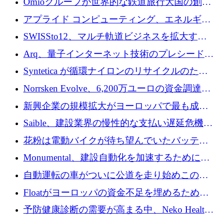
Omioグループが世界的な鉄道旅行大国の創設
を目指してRail Europeを買収
アプライド コンピューティング、エネルギー
向け基盤 AI の拡張に 2,000 万ドルを調達
SWISSto12、マルチ軌道ビジネスを拡大する
ためにシリーズCで7,000万ドルを調達
Arq、量子インターネット技術のプレシードと
して140万ドルを確保
Syntetica が循環ナイロンのリサイクルのため
にシリーズ A で 3,000 万ドルを調達
Norrsken Evolve、6,200万ユーロの資金調達
後、アムステルダムに根を張る
新興企業の規模拡大がヨーロッパで最も成功
した創業者を生み出す、アントラー氏が発見
Saible、建設業界の慢性的な支払い遅延危機に
対処するために 290 万ポンドを調達
花粉は電動バイクが待ち望んでいたバッテリ
ー交換ネットワークを構築している
Monumental、建設自動化を加速するためにシ
リーズ B で 3,200 万ドルを確保
自動運転の車がついに公道を走り始めこの国
が世界をリードしようとしている
Floatがヨーロッパの資金不足を埋めるために
シリーズAで450万ユーロを調達
予防健康診断の需要が高まる中、Neko Health