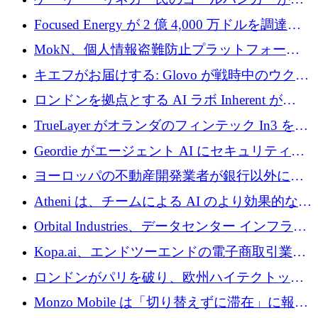
事業を開始
Focused Energy が 2 億 4,000 万ドルを調達、
TrueLayer が In3 を買収、ロンドンが首位の座
MokN、個人情報盗難防止プラットフォーム
を奪還
の成長のためにシリーズ A で 1,500 万ドルを
キエフがお届けする: Glovo が戦時中のウクラ
調達
イナで最も急速に成長する市場の 1 つをどの
ロンドンを拠点とする AI ラボ Inherent が
ように拡大したか
5,000 万ドルの資金調達でステルスから浮上
TrueLayer がオランダのフィンテック In3 を買
収、チェックアウト時にクレジットを提供
Geordie がエージェント AI にセキュリティと
ガバナンスをもたらすために 3,000 万ドルを
ヨーロッパの不動産開発業者が銀行以外にも
調達
目を向けているため、InRentoの資金調達額は
Atheni は、チームによる AI のより効果的な使
1億ユーロを突破
用を支援するために 35 万ポンドを確保
Orbital Industries、データセンター インフラス
トラクチャ システムの拡張に 5,000 万ドルを
Kopa.ai、エンドツーエンドの電子商取引業務
確保
用の AI エージェントを構築するために 200
ロンドンがパリを破り、欧州ハイテクトップ
万ユーロを調達
の座を奪還
Monzo Mobile は「切り替えずに滞在」に報酬