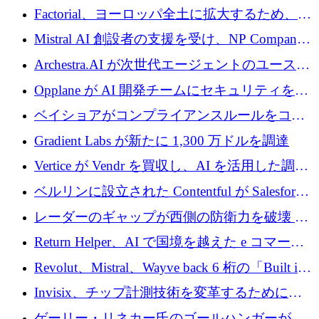
ーロを調達
拡大するために 500 万ユーロを確保
Factorial、ヨーロッパ全土に拡大するため、25
億ドルの評価額で1億5,000万ドルのシリーズD
Mistral AI 創設者の支援を受け、NP Company
を調達
がエンジニアリング向け AI を推進するために
Archestra.AI が次世代エージェントのユースケ
600 万ユーロのプレシードを確保
ースを実現するために 1,000 万ドルを調達
Opplane が AI 開発チームにセキュリティをも
たらすために 450 万ユーロを調達
ベイショアがコンプライアンスルールをコー
ド化するために800万ドルを調達
Gradient Labs が新たに 1,300 万ドルを調達
Vertice が Vendr を買収し、AI を活用した調達
インテリジェンス プラットフォームを構築
ベルリンに設立された Contentful が Salesforce
に買収される
レーダーのギャップが西側の防衛力を破壊 —
そしてベルリンのチップスタートアップがそ
Return Helper、AI で国境を越えた e コマース
れを埋める
の返品を利益に変えるシリーズ A で 400 万ド
Revolut、Mistral、Wayve back 6 桁の「Built in
ルを調達
Europe」キャンペーン
Invisix、チップ計測技術を変革するために
2,000 万ユーロのシードラウンドを完了
ゲーリー・リネカー氏のゴールハンガーがVC