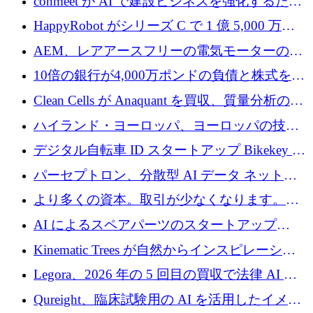
conmeet が AI で建設ビジネスを強化するため
に 600 万ユーロを調達
HappyRobot がシリーズ C で 1 億 5,000 万ド
ルを獲得し、企業運営向けにエージェント AI
AEM、レアアースフリーの電気モーターの革
を拡張
新を加速するために1,600万ポンドを確保
10倍の銀行が4,000万ポンドの負債と株式を調
達
Clean Cells が Anaquant を買収、質量分析の専
門知識によるバイオ医薬品の品質管理を拡大
ハイランド・ヨーロッパ、ヨーロッパの技術
規模拡大を支援するために11億ユーロのファ
デジタル自転車 ID スタートアップ Bikekey が
ンドVIを閉鎖
TÖNNJES への投資を確保
パーセプトロン、分散型 AI データ ネットワ
ークの構築に 650 万ドルを調達
より多くの資本。取引が少なくなります。
2026 年上半期がヨーロッパのテクノロジーに
AI によるスペアパーツのスタートアップ
ついて語ること
Intropy が 1,100 万ドルを調達
Kinematic Trees が自然からインスピレーショ
ンを得たロボット ソフトウェアを拡張するた
Legora、2026 年の 5 回目の買収で法律 AI ス
めに 58 万 5,000 ポンドを調達
タートアップ Wexler を買収
Qureight、臨床試験用の AI を活用したイメー