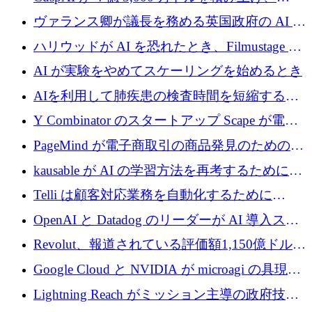
テルスから浮上
Resist.UA が 5,000 万ユーロの基金を立ち上
ヴァランス卿が議長を務める英国政府の AI タ
げ、DSIT が廃止される
スクフォースが発足
ハリウッドが AI を恐れたとき、Filmustage は
代わりにプリプロダクションに賭けました
AI が実験をやめてスケーリングを始めるとき
AIを利用して肺疾患の検査時間を短縮する英
国のヘルステック挑戦者が1900万ドルを獲得
Y Combinator のスタートアップ Scape が電子
メールを再考するために 320 万ドルを調達し
PageMind が電子商取引の商品発見のための
てステルスから浮上
AI を拡張するために 120 万ユーロを調達
kausable が AI の学習方法を再考するために
1,200 万ユーロを調達
Telli は顧客対応業務を自動化するために
1,500 万ドルのシードを確保
OpenAI と Datadog のリーダーが AI 導入スタ
ートアップ Arrakis を支援
Revolut、報道されている評価額1,150億ドルで
の新たな二次株式売却を確認
Google Cloud と NVIDIA が microagi の具現化
された AI の野望を推進
Lightning Reach がミッション主導の政府技術