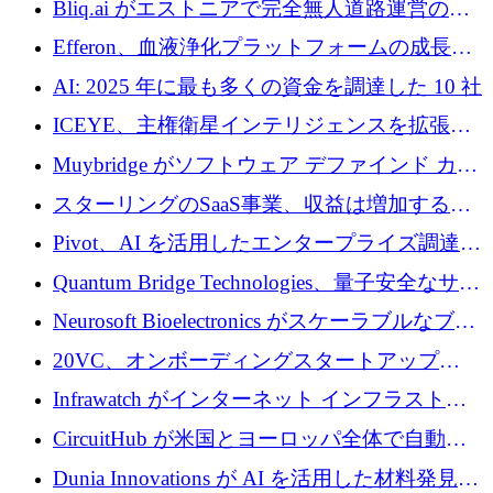
Bliq.ai がエストニアで完全無人道路運営の承
認を獲得
Efferon、血液浄化プラットフォームの成長に
250万ユーロを確保
AI: 2025 年に最も多くの資金を調達した 10 社
ICEYE、主権衛星インテリジェンスを拡張す
るために 3 億ユーロの信用枠を確保
Muybridge がソフトウェア デファインド カメ
ラ テクノロジーを拡張するためにシリーズ A
スターリングのSaaS事業、収益は増加するも
で 1,600 万ドルを調達
グループ利益は減少
Pivot、AI を活用したエンタープライズ調達プ
ラットフォームを拡大するために 4,000 万ド
Quantum Bridge Technologies、量子安全なサイ
ルを調達
バーセキュリティ インフラストラクチャの拡
Neurosoft Bioelectronics がスケーラブルなブレ
張にシリーズ A で 800 万ドルを投入
イン コンピューター インターフェイスのため
20VC、オンボーディングスタートアップ
に 750 万ドルを調達
Prelude へのシリーズ A 投資で 2,000 万ドルを
Infrawatch がインターネット インフラストラ
リード
クチャ インテリジェンス向けに 300 万ドルの
CircuitHub が米国とヨーロッパ全体で自動電
プレシードを確保
子機器製造を拡大するために 2,800 万ドルを
Dunia Innovations が AI を活用した材料発見を