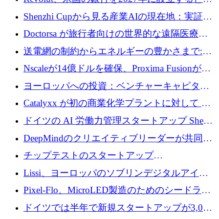
達取引
国の社長が語る
Shenzhi Cupから見る産業AIの現在地：実証と
産業実装への道筋
Doctorsa が旅行者向けの世界的な遠隔医療プ
ラットフォームを拡大するために 100 万ユー
送電網の制約からエネルギーの豊かさまで:
ロを調達
Envision の Gobi X がヨーロッパの AI の未来
Nscaleが14億ドルを確保、Proxima Fusionが4
にどのように貢献できるか
億1,100万ユーロを獲得、Invest EuropeはVCの
ヨーロッパへの投資：ベンチャーキャピタル
回復を見込む
が過去2番目に高い水準に到達
Catalyxx が初の商業化学プラントに対して EU
から 2,000 万ユーロ以上の支援を獲得
ドイツの AI 労働力管理スタートアップ Sherpa
がプレシードで 220 万ドルを調達
DeepMindのクリエイティブリーダーが共同設
立したAIライティングのスタートアップが
チップテストのスタートアップ
1,300万ドルのシード投資を調達
QuantumDiamondsが株式資金で1,500万ユーロ
Lissi、ヨーロッパのソブリンデジタルアイデ
を調達
ンティティの未来を推進するために350万ユー
Pixel-Flo、MicroLED製造のためのシードラウ
ロを調達
ンドで525万ポンドを獲得
ドイツでは半年で新規スタートアップが3,000