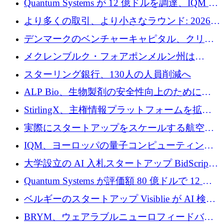
Quantum Systems が 12 億ドルを調達、IQM が
ースト戦略を採用
米国の主要取引所で初の欧州量子企業とな
より多くの取引、より小さなラウンド: 2026
る、6 月に欧州のスタートアップ資金調達
年 6 月に欧州のスタートアップ資金調達
デンマークのベンチャーキャピタル、クリメ
ンタム・キャピタルが気候変動対策ハードウ
メクレンブルク・フォアポンメルン州は
ェア投資として初回クローズで6,000万ユーロ
Nextcloud を州全体に展開し、オープンソース
スターリング銀行、130人の人員削減へ
を確保
戦略を拡大
ALP Bio、生物製剤の安全性向上のために
Venture Kick から 16 万 1,000 ユーロを調達
StirlingX、主権情報プラットフォームを拡張
するためにシリーズ A で 2,000 万ドルを確保
実際にスタートアップをスケールする航空イ
ノベーション モデルを学ぶ
IQM、ヨーロッパの量子コンピューティング
企業として初めて米国の主要取引所に上場
大学設立の AI 入札スタートアップ BidScript
がプレシード資金総額 100 万ドルを突破
Quantum Systems が評価額 80 億ドルで 12 億
ドルを調達
ベルギーのスタートアップ Visiblie が AI 検索
の可視化のために 50 万ユーロを調達
BRYM、ウェアラブルニューロフィードバッ