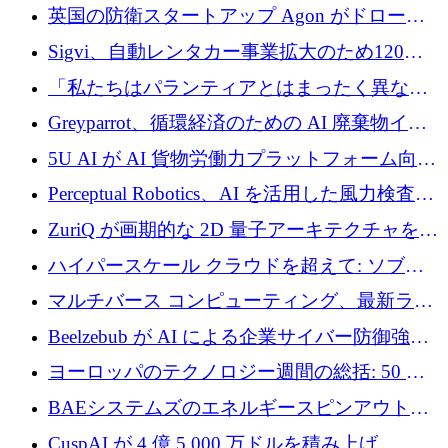
ジング プラットフォームを拡張するためにシ
英国の防衛スタートアップ Agon がドローン
リーズ B で 2,000 万ドルを確保
攻撃に対抗する仮想戦場を構築、3,000 万ドル
Sigvi、自動レンタカー事業拡大のため120万
を調達
ユーロを調達
「私たちはパランティアとはまったく異なる
会社です」とフランス人の「控えめな」後任
Greyparrot、循環経済のための AI 廃棄物イン
者は言う
テリジェンスを拡張するためにシリーズ B で
5U AI が AI 貨物労働力プラットフォーム向け
2,700 万ドルを確保
に 320 万ドルのプレシードを獲得
Perceptual Robotics、AI を活用した風力検査の
規模拡大に向けて 400 万ポンド以上を確保
ZuriQ が画期的な 2D 量子アーキテクチャを拡
張するために 2,550 万ドルを調達
ハイパースケール クラウドを超えて: ソブリ
ン コンピューティングに対する DFINITY の
マルチバース コンピューティング、最新ラウ
ビジョン
ンドで最大 5 億 7,000 万ドルを目標
Beelzebub が AI による企業サイバー防御強化
のために 300 万ユーロを調達
ヨーロッパのテクノロジー週間の総括: 50 以
上の取引に 10 億ユーロ以上を投資
BAEシステムズのエネルギースピンアウト原
子力タービンが1500万ポンドの資金調達でス
CuspAI が 4 億 5,000 万ドルを積み上げ、