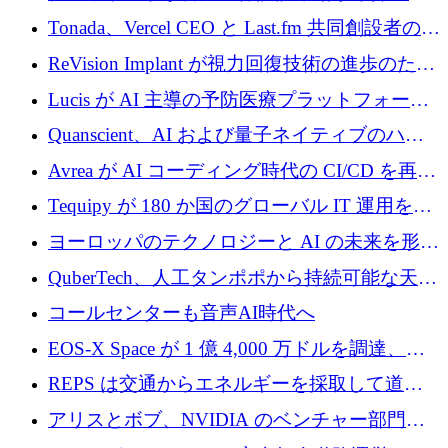
るなか、Voxmindが54万6,000ポンドのプレシ
Tonada、Vercel CEO と Last.fm 共同創設者の支
ード資金を調達
援を受けてステルス撤退
ReVision Implant が視力回復技術の進歩のため
に 400 万ユーロを確保
Lucis が AI 主導の予防医療プラットフォーム
を拡大するためにシリーズ A で 2,000 万ドル
Quanscient、AI および量子ネイティブのハー
を調達
ドウェア エンジニアリングを推進するために
Avrea が AI コーディング時代の CI/CD を再発
1,000 万ユーロを調達
明するために 470 万ドルをかけてステルスか
Tequipy が 180 か国のグローバル IT 運用を自
ら浮上
動化するために 300 万ユーロ以上を調達
ヨーロッパのテクノロジーと AI の未来を形作
る: イノベーション リーダーが Nexus
QuberTech、人工タンポポから持続可能な天然
Luxembourg 2026 に集まる理由
ゴムを開発するために 340 万ポンドを調達
コールセンターも音声AI時代へ
EOS-X Space が 1 億 4,000 万ドルを調達、
Mistral が Emmi AI を買収、Bliq がエストニア
REPS は交通からエネルギーを採取して道路
での完全無人道路運営を承認
を発電所に変えるために 2,360 万ドルを調達
アリスとボブ、NVIDIA のベンチャー部門か
らの投資でシリーズ B を拡大