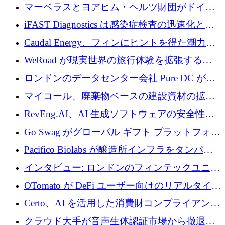
を与える
マーベラスとヨアヒム・ヘルツ財団がドイツ
の商業化ギャップを埋めるために2,000万ユー
iFAST Diagnostics は感染症検査の迅速化と抗
ロのディープテック基金を立ち上げる
菌薬耐性への取り組みに 500 万ポンドを寄付
Caudal Energy、フィンにヒントを得た潮力発
電技術の規模拡大に向けて 430 万ポンドを調
WeRoad が現実世界の旅行体験を拡張するた
達
めに 5,800 万ドルを獲得
ロンドンのデータセンター会社 Pure DC が欧
州と中東の拡張に 27 億ドルを確保
マイコール、廃棄物ベースの建設資材の拡大
に400万ポンドを投資
RevEng.AI、AI 生成ソフトウェアの安全性を
確保するために 1,500 万ドルを調達
Go Swag がグローバル ギフト プラットフォー
ムを拡大するために 500 万ドルを調達
Pacifico Biolabs が醸造所インフラをタンパク
質生産に転換するために 700 万ユーロを調達
インタビュー: ロンドンのフィンテックユニコ
ーン Tide の CEO、オリバー・プリル氏
OTomato が DeFi ユーザー向けのリアルタイム
インテリジェンス レイヤーを構築するために
Certo、AI を活用した消費財コンプライアンス
Improbable から 200 万ドルを調達
プラットフォームのために 400 万ドルを調達
クラウド大手が音声生体認証市場から撤退す