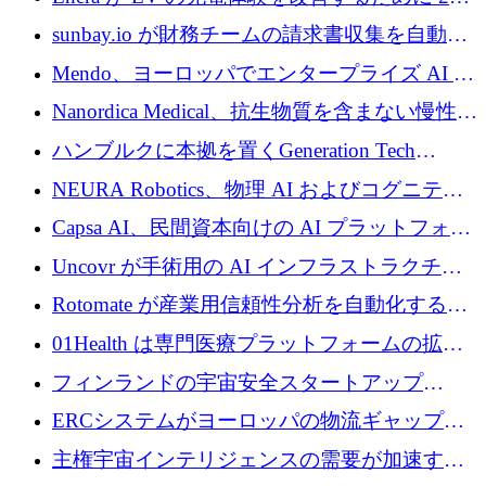
万ドルを調達
sunbay.io が財務チームの請求書収集を自動化
するために 55 万ユーロを調達
Mendo、ヨーロッパでエンタープライズ AI 導
入を拡大するために 1,200 万ユーロを確保
Nanordica Medical、抗生物質を含まない慢性創
傷治療薬を市場に投入するために 160 万ユー
ハンブルクに本拠を置くGeneration Tech
ロを調達
Partnersが5,000万ユーロのAIロールアップファ
NEURA Robotics、物理 AI およびコグニティ
ンドを立ち上げ
ブ ロボティクス プラットフォームを拡張する
Capsa AI、民間資本向けの AI プラットフォー
ためにシリーズ C で最大 14 億ドルを確保
ムを拡大するために 1,800 万ドルを調達
Uncovr が手術用の AI インフラストラクチャ
を構築するために 700 万ドルを調達
Rotomate が産業用信頼性分析を自動化するた
めに 210 万ユーロを調達
01Health は専門医療プラットフォームの拡大
に 1,500 万ドルを確保
フィンランドの宇宙安全スタートアップ
Aavuus が、スペースデブリ追跡に取り組むプ
ERCシステムがヨーロッパの物流ギャップを
レシード資金を獲得
埋めるために設計された重量物運搬用eVTOL
主権宇宙インテリジェンスの需要が加速する
であるVictorを発表