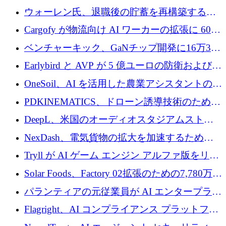
拡大
ェントの立ち上げに1,000万ポンドを調達
ウォーレン氏、退職後の貯蓄を再構築するた
めに1,000万ユーロを調達
Cargofy が物流向け AI ワーカーの拡張に 600
万ドルを獲得
ベンチャーキック、GaNチップ開発に16万3千
ユーロでMinisaを支援
Earlybird と AVP が 5 億ユーロの防衛および二
重用途の成長基金である E2D を立ち上げる
OneSoil、AI を活用した農業アシスタントの拡
大に​​ 100 万ユーロを確保
PDKINEMATICS、ドローン誘導技術のために
200 万ユーロを調達
DeepL、米国のオーディオスタジアムストリ
ーミング事業Mixhaloを買収
NexDash、電気貨物の拡大を加速するために
EIT Urban Mobilityから250万ユーロを確保
Tryll が AI ゲーム エンジン アルファ版をリリ
ースし、60 万ドルのプレシード資金を確保
Solar Foods、Factory 02拡張のための7,780万ユ
ーロの資金調達パッケージを獲得
パランティアの元従業員が AI エンタープライ
ズ スタートアップの Conduct に 6,000 万ドル
Flagright、AI コンプライアンス プラットフォ
を調達
ームを拡張するためにシリーズ A で 1,250 万