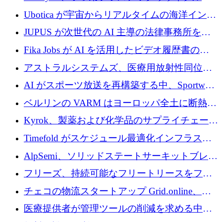
増
ステムを商業化し、焼却廃棄物を削減するた
Ubotica が宇宙からリアルタイムの海洋インテ
めに43万ポンドを確保
リジェンスを拡張するために 1,100 万ドルを
JUPUS が次世代の AI 主導の法律事務所を強
調達
化するために 1,300 万ユーロを調達
Fika Jobs が AI を活用したビデオ履歴書のた
めに 400 万ドルを調達
アストラルシステムズ、医療用放射性同位元
素の世界的な不足に対処するために2,300万ポ
AI がスポーツ放送を再構築する中、Sportway
ンドを調達
が 2,000 万ユーロを調達
ベルリンの VARM はヨーロッパ全土に断熱材
を拡張するために 1,750 万ユーロを投資
Kyrok、製薬および化学品のサプライチェーン
に AI を導入するために 310 万ユーロを確保
Timefold がスケジュール最適化インフラスト
ラクチャを拡張するためにシリーズ A で
AlpSemi、ソリッドステートサーキットブレー
1,300 万ドルを調達
カー技術の進歩のために1,700万ユーロを調達
フリーズ、持続可能なフリートリースをフラ
ンス全土に拡大するために1,300万ユーロを確
チェコの物流スタートアップ Grid.online、配
保
送量が 1 年で 10 倍に増加し、400 万ユーロの
医療提供者が管理ツールの削減を求める中、
利益を獲得
a16z が Prosper AI を 3,000 万ドルで支援