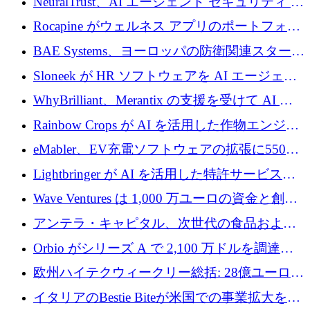
NeuralTrust、AI エージェント セキュリティ プ
ドルを確保
ラットフォームの拡張に 2,000 万ドルを調達
Rocapine がウェルネス アプリのポートフォリ
オを拡大するためにシリーズ A で 1,300 万ド
BAE Systems、ヨーロッパの防衛関連スタート
ルを調達
アップの規模拡大を支援するために 5,000 万
Sloneek が HR ソフトウェアを AI エージェン
ユーロの支援を開始
トに変えるために 600 万ドルを調達
WhyBrilliant、Merantix の支援を受けて AI 求
人マッチングを拡大するために 100 万ユーロ
Rainbow Crops が AI を活用した作物エンジニ
を調達
アリングを拡張するために 970 万ユーロを調
eMabler、EV充電ソフトウェアの拡張に550万
達
ユーロを確保
Lightbringer が AI を活用した特許サービスを
拡大するために 1,000 万ドルを調達
Wave Ventures は 1,000 万ユーロの資金と創設
者補助金で 10 周年を迎える
アンテラ・キャピタル、次世代の食品および
アグリテクノロジーのイノベーションを支援
Orbio がシリーズ A で 2,100 万ドルを調達、
するファンド III の初回クローズ額が 1 億ドル
AI 労働力管理を世界の最前線の労働者に提供
欧州ハイテクウィークリー総括: 28億ユーロの
に到達
取引と5月のハイライト
イタリアのBestie Biteが米国での事業拡大を加