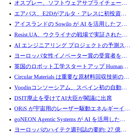
グループとしてポートフォリオを拡大し ETG
オスプレー、ソフトウェアサプライチェーン
に買収
攻撃を阻止するために265万ドルを確保
エアバス、E2Dがアルタ・アレスに初投資、
欧州防衛技術ファンドに5億ユーロを拠出
アイスランドの Sowilo が AI を活用したファ
ッション製品インテリジェンス プラットフォ
Resist.UA、ウクライナの戦場で実証された防
ームを拡大するためにプレシードを調達
衛技術を拡大するために5,000万ユーロの欧州
AI エンジニアリング プロジェクトの予測スタ
基金を立ち上げる
ートアップ Cascade が a16z アクセラレータか
ヨーロッパ女性イノベーター賞の受賞者を紹
らの支援を獲得
介します
英国のロボット工学スタートアップ Humanoid
がシリーズ A 1 億 5,200 万ドルで評価額 13 億
Circular Materials は重要な原材料回収技術の拡
5,000 万ドルに到達
張に 1,180 万ユーロを確保
Voodinコンソーシアム、スペイン初の自動木
製ブレード工場の建設にEU補助金4,800万ユ
DSIT廃止を受けてAI大臣が閣議に出席
ーロを確保
ORiS が宇宙用のレーザー駆動エネルギーイン
フラの構築に 500 万ユーロを調達
goNEON Agentic Systems が AI を活用したイ
ンフラ計画を加速するために 16 万ユーロを確
ヨーロッパのハイテク週刊誌の要約: 27 億ユ