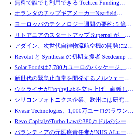
無料で誰でも利用できる Tech.eu Funding
Explorer のご紹介
オランダのチップギアメーカーNearfield
Instrumentsが3億8,000万ドルを調達
ヨーロッパのテクノロジー週間の要約: 5 億
8,500 万ユーロを超える 60 以上のテクノロジ
リトアニアのスタートアップ Superpal が、
ー資金調達取引
Slack 内に構築された AI コワーカー プラット
アダイン、次世代自律物流航空機の開発に250
フォームのために 50 万ユーロを調達
万ユーロを確保
Revolut と Synthesia の初期支援者 Seedcamp が
3 億 2,000 万ドルを調達、米国に投資
Solar Foodsは7,780万ユーロのパッケージ、5
億ユーロの防衛および二重用途成長基金EDM
新世代の緊急止血帯を開発するノルウェーの
を開始、ヨーロッパのシリコンフォトニクス
スタートアップ企業を紹介する
ウクライナがTrophyLabを立ち上げ、鹵獲した
に警告
ロシア兵器を戦場の研究開発プラットフォー
シリコンフォトニクス企業、欧州には研究を
ムに変える
商業的に成功させるためのインフラが不足し
Kvasir Technologies、1,000万ユーロのラウンド
ていると警告
で成長を促進
Revo CapitalがTurbo Lawの380万ドルのシード
ラウンドを主導し、訴訟プラットフォームを
パランティアの元医療責任者がNHS AIエージ