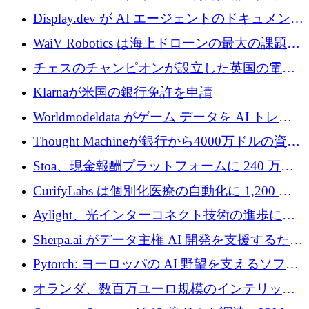
を調達
810万ポンドを確保
Display.dev が AI エージェントのドキュメント
コラボレーションを強化するために 47 万ユー
WaiV Robotics は海上ドローンの最大の課題の
ロを調達
1 つをどのように解決しているか
チェスのチャンピオンが設立した英国の電池
材料スタートアップ TaiSan が 465 万ポンドを
Klarnaが米国の銀行免許を申請
調達
Worldmodeldata がゲーム データを AI トレー
ニングに変えるために 700 万ポンドを獲得
Thought Machineが銀行から4000万ドルの資金
調達、年間収益1億ドルを突破
Stoa、現金報酬プラットフォームに 240 万ド
ルを確保
CurifyLabs は個別化医療の自動化に 1,200 万
ユーロを寄付
Aylight、光インターコネクト技術の進歩に向
けて450万ユーロのプレシードラウンドを終了
Sherpa.ai がデータ主権 AI 開発を支援するため
に 1,800 万ドルを調達
Pytorch: ヨーロッパの AI 野望を支えるソフト
ウェア層
オランダ、数百万ユーロ規模のインテリック
との提携で軍用ドローンにソフトウェアファ