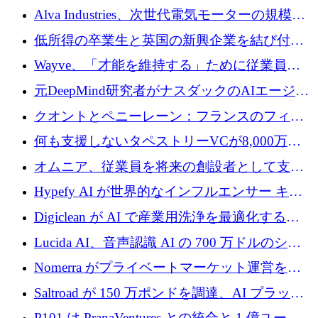
クプラットフォームの開発に65万ユーロを確
Alva Industries、次世代電気モーターの規模拡
保
大に 1,600 万ユーロを調達
低所得の卒業生と英国の新興企業を結び付け
るためにCommon Pathを開始
Wayve、「才能を維持する」ために従業員に
8,500万ドルの株式公開買い付けを実施
元DeepMind研究者がナスダックのAIエージェ
ントを拡張するためにCreandumの資金調達で
クオントとペニーレーン：フランスのフィン
記録を獲得
テックの友人と敵
何も支援しないタペストリーVCが8,000万ド
ルの資金を調達、ロンドン事務所を開設
オムニア、従業員を将来の創設者として支援
するために Firedrop でファンドを立ち上げる
Hypefy AI が世界的なインフルエンサー キャ
ンペーンを自動化するためにシリーズ A で
Digiclean が AI で産業用洗浄を最適化するた
720 万ドルを調達
めに 250 万ユーロを調達
Lucida AI、音声認識 AI の 700 万ドルのシー
ドラウンドを終了
Nomerra がプライベートマーケット運営を自
動化するために 200 万ドルを調達
Saltroad が 150 万ポンドを調達、AI プラット
フォーム Ogma を買収して子ども向け言語療
P101 は PranaVentures との統合と 1 億ユーロ