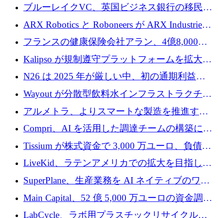
性向上を支援するために 140 万ユーロを調達
ブルーレイクVC、英国ビジネス銀行の移民主
導スタートアップ支援で初のファンド獲得に
ARX Robotics と Roboneers が ARX Industries
迫る
を設立し、無人地上車両の生産を拡大
フランスの健康保険会社アラン、4億8,000万
ユーロの資金調達ラウンドで合意
Kalipso が規制遵守プラットフォームを拡大す
るために 320 万ドルを調達
N26 は 2025 年が厳しい中、初の通期利益を
達成
Wayout が分散型飲料水インフラストラクチャ
プラットフォームを拡張するために 242 万ユ
アルメトラ、よりスマートな製造を推進する
ーロを調達
ためにシリーズ A で 1,630 万ユーロを確保
Compri、AI を活用した調達チームの構築に
320 万ユーロを確保
Tissium が株式資金で 3,000 万ユーロ、負債で
3,000 万ユーロを調達
LiveKid、ラテンアメリカでの拡大を目指して
Aldea を買収
SuperPlane、生産業務を AI ネイティブのワー
クフロー層に変えるために 260 万ドルを確保
Main Capital、52 億 5,000 万ユーロの資金調達
でエンタープライズ ソフトウェアの開発を倍
LabCycle、ラボ用プラスチックリサイクルシ