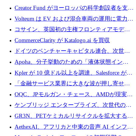
ノロジーがヨーロッパのイノベーションの未
Creator Fund がヨーロッパの科学創設者を支援
来を形作る場所
するために 5,600 万ドルを調達
Volteum は EV および混合車両の運用に電力を
供給するために 250 万ユーロを寄付
コサイン、英国初の主権フロンティアモデル
で業界の支援を確保
CommerceClarity が Katalogo.ai を買収
ドイツのベンチャーキャピタル連合、次世代
スタートアップの成長に向けて機関投資家へ
Apoha、分子挙動のための「液体状態インテ
の資本シフトを呼びかけ
リジェンス」を構築するために3,600万ドルを
Kpler が 10 億ドル以上を調達、Salesforce が
かけてステルス状態から出現
Contentful を買収、Built in Europe キャンペー
「金融サービス業界に大きな波が押し寄せて
ンを開始
いる」と「欧州初のAIネイティブ銀行」のボ
OQC、JPモルガン・チェース、AMDが現実世
スが語る
界のフィンテック・アプリケーションを探索
ケンブリッジ エンタープライズ、次世代のデ
するためにQuantum-AIデータセンターを立ち
ィープテック創設者向けにロンドンの出発点
GR3N、PETケミカルリサイクルを拡大するた
上げ
を構築
めにシリーズBで1,550万ユーロを調達
AethexAI、アフリカと中東の音声 AI インフラ
ストラクチャを構築するために 300 万ドルを