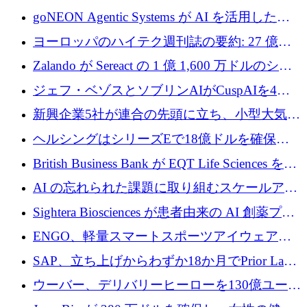
フラの構築に 500 万ユーロを調達
goNEON Agentic Systems が AI を活用したイ
ンフラ計画を加速するために 16 万ユーロを確
ヨーロッパのハイテク週刊誌の要約: 27 億ユ
保
ーロを超える 60 以上のハイテク資金調達取引
Zalando が Sereact の 1 億 1,600 万ドルのシリ
ーズ B に参加し、AI を活用した倉庫自動化を
ジェフ・ベゾスとソブリンAIがCuspAIを4億
加速
5,000万ドルの資金調達で支援
新興企業5社が連合の先頭に立ち、小型大気質
センサーをEUのクリーンエア政策の中心に据
ヘルシングはシリーズEで18億ドルを確保、
える
ウーバーはデリバリー・ヒーローを130億ユー
British Business Bank が EQT Life Sciences を
ロの契約で買収、レボルトは2027年に米国の
2,500 万ユーロのコミットメントで支援
AI の忘れられた課題に取り組むスケールアッ
銀行を立ち上げる
プを実現: カメラロール
Sightera Biosciences が患者由来の AI 創薬プラ
ットフォームを拡大するために 300 万ユーロ
ENGO、軽量スマートスポーツアイウェアの
のプレシードをクローズ
進歩のために510万ユーロを調達
SAP、立ち上げからわずか18か月でPrior Labs
を10億ユーロ以上の契約で買収
ウーバー、デリバリーヒーローを130億ユーロ
の契約で買収、99か国にまたがるプラットフ