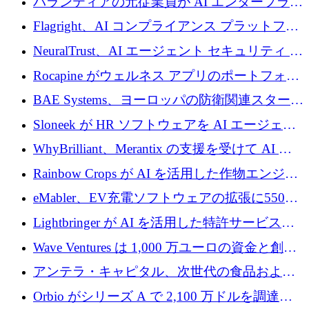
パランティアの元従業員が AI エンタープライ
ズ スタートアップの Conduct に 6,000 万ドル
Flagright、AI コンプライアンス プラットフォ
を調達
ームを拡張するためにシリーズ A で 1,250 万
NeuralTrust、AI エージェント セキュリティ プ
ドルを確保
ラットフォームの拡張に 2,000 万ドルを調達
Rocapine がウェルネス アプリのポートフォリ
オを拡大するためにシリーズ A で 1,300 万ド
BAE Systems、ヨーロッパの防衛関連スタート
ルを調達
アップの規模拡大を支援するために 5,000 万
Sloneek が HR ソフトウェアを AI エージェン
ユーロの支援を開始
トに変えるために 600 万ドルを調達
WhyBrilliant、Merantix の支援を受けて AI 求
人マッチングを拡大するために 100 万ユーロ
Rainbow Crops が AI を活用した作物エンジニ
を調達
アリングを拡張するために 970 万ユーロを調
eMabler、EV充電ソフトウェアの拡張に550万
達
ユーロを確保
Lightbringer が AI を活用した特許サービスを
拡大するために 1,000 万ドルを調達
Wave Ventures は 1,000 万ユーロの資金と創設
者補助金で 10 周年を迎える
アンテラ・キャピタル、次世代の食品および
アグリテクノロジーのイノベーションを支援
Orbio がシリーズ A で 2,100 万ドルを調達、
するファンド III の初回クローズ額が 1 億ドル