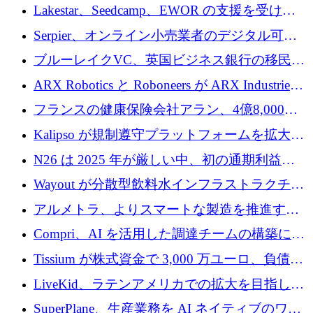
る人々が必要です
Lakestar、Seedcamp、EWOR の支援を受け、
SE3 が自律システム用の空間 AI プラットフォ
Serpier、オンライン小売業者のデジタル可視
ームを発表
性向上を支援するために 140 万ユーロを調達
ブルーレイクVC、英国ビジネス銀行の移民主
導スタートアップ支援で初のファンド獲得に
ARX Robotics と Roboneers が ARX Industries
迫る
を設立し、無人地上車両の生産を拡大
フランスの健康保険会社アラン、4億8,000万
ユーロの資金調達ラウンドで合意
Kalipso が規制遵守プラットフォームを拡大す
るために 320 万ドルを調達
N26 は 2025 年が厳しい中、初の通期利益を
達成
Wayout が分散型飲料水インフラストラクチャ
プラットフォームを拡張するために 242 万ユ
アルメトラ、よりスマートな製造を推進する
ーロを調達
ためにシリーズ A で 1,630 万ユーロを確保
Compri、AI を活用した調達チームの構築に
320 万ユーロを確保
Tissium が株式資金で 3,000 万ユーロ、負債で
3,000 万ユーロを調達
LiveKid、ラテンアメリカでの拡大を目指して
Aldea を買収
SuperPlane、生産業務を AI ネイティブのワー