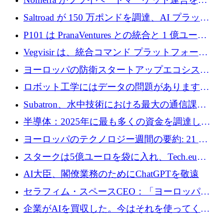
動化するために 200 万ドルを調達
Saltroad が 150 万ポンドを調達、AI プラット
フォーム Ogma を買収して子ども向け言語療
P101 は PranaVentures との統合と 1 億ユーロ
法を拡大
のファンドによりシード投資に拡大
Vegvisir は、統合コマンド プラットフォーム
を通じて関連する無人システムを接続するた
ヨーロッパの防衛スタートアップエコシステ
めの資金を調達します
ムとなったハッカソン
ロボット工学にはデータの問題があります。
Macrodata Labs はそれを解決したいと考えて
Subatron、水中技術における最大の通信課題
います
の 1 つに取り組むために 16 万 2,000 ユーロを
半導体：2025年に最も多くの資金を調達した
確保
10社
ヨーロッパのテクノロジー週間の要約: 21 億
ユーロの取引と Tech.eu Funding Explorer
スタークは5億ユーロを袋に入れ、Tech.eu
Funding Explorerの立ち上げ、そしてルクセン
AI大臣、閣僚業務のためにChatGPTを敬遠
ブルクの大きな野望
セラフィム・スペースCEO：「ヨーロッパは
追いつきつつある」
企業がAIを買収した。今はそれを使ってくれ