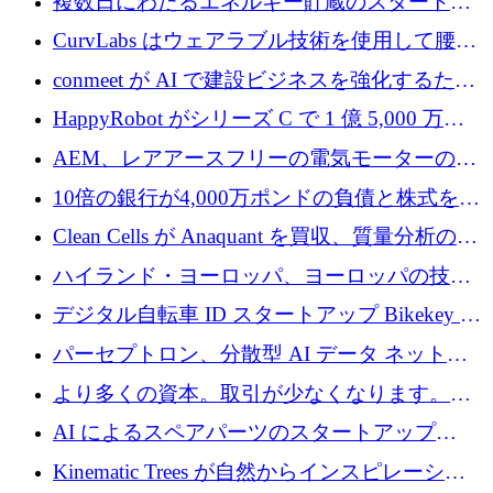
複数日にわたるエネルギー貯蔵のスタートア
ップ、Ore Energy が新たな投資ラウンドで
CurvLabs はウェアラブル技術を使用して腰痛
4,300 万ドルを獲得
治療をどのように再考しているか
conmeet が AI で建設ビジネスを強化するため
に 600 万ユーロを調達
HappyRobot がシリーズ C で 1 億 5,000 万ド
ルを獲得し、企業運営向けにエージェント AI
AEM、レアアースフリーの電気モーターの革
を拡張
新を加速するために1,600万ポンドを確保
10倍の銀行が4,000万ポンドの負債と株式を調
達
Clean Cells が Anaquant を買収、質量分析の専
門知識によるバイオ医薬品の品質管理を拡大
ハイランド・ヨーロッパ、ヨーロッパの技術
規模拡大を支援するために11億ユーロのファ
デジタル自転車 ID スタートアップ Bikekey が
ンドVIを閉鎖
TÖNNJES への投資を確保
パーセプトロン、分散型 AI データ ネットワ
ークの構築に 650 万ドルを調達
より多くの資本。取引が少なくなります。
2026 年上半期がヨーロッパのテクノロジーに
AI によるスペアパーツのスタートアップ
ついて語ること
Intropy が 1,100 万ドルを調達
Kinematic Trees が自然からインスピレーショ