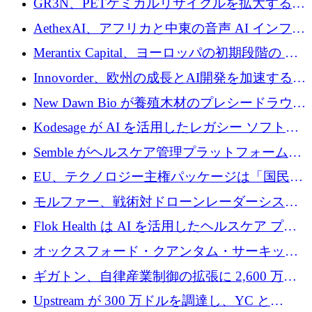
GR3N、PETケミカルリサイクルを拡大するた
上げ
を構築
めにシリーズBで1,550万ユーロを調達
AethexAI、アフリカと中東の音声 AI インフラ
ストラクチャを構築するために 300 万ドルを
Merantix Capital、ヨーロッパの初期段階の AI
調達
スタートアップ向けに 1 億 300 万ユーロのフ
Innovorder、欧州の成長とAI開発を加速するた
ァンドを立ち上げる
めに2,000万ユーロを確保
New Dawn Bio が養殖木材のプレシードラウン
ドで 210 万ユーロを調達
Kodesage が AI を活用したレガシー ソフトウ
ェアの最新化のために 660 万ドルを調達
Semble がヘルスケア管理プラットフォームを
拡大するためにシリーズ C で 3,000 万ポンド
EU、テクノロジー主権パッケージは「国民の
を調達
保護」に関するものだと発言
モルファー、戦術対ドローンレーダーシステ
ムを最前線に近づけるために150万ユーロを調
Flok Health は AI を活用したヘルスケア プラ
達
ットフォームの成長に 1,250 万ドルを投資
オックスフォード・クアンタム・サーキット
が「成人向け」2億6,000万ポンドの資金調達
ギガトン、自律産業制御の拡張に 2,600 万ド
ラウンドを獲得
ルを調達
Upstream が 300 万ドルを調達し、YC と