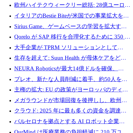
AI 労働力管理を世界の最前線の労働者に提供
欧州ハイテクウィークリー総括: 28億ユーロの
に到達
取引と5月のハイライト
イタリアのBestie Biteが米国での事業拡大を加
速するために150万ユーロを調達
Sirius Game、ゲームベースの学習を拡大する
ために 130 万ユーロの資金調達を完了
Qorelo が SAP 移行を合理化するために 350 万
ドルを調達
大手企業が TPRM ソリューションとして
Vanta を選択する理由
生存を超えて: Suun Health が母体ケアをどの
ように再考しているか
NEURA Roboticsが最大14億ドルを確保、
Bending Spoonsが米国IPOを申請、英国首相が
プレオ、新たな人員削減に着手、約50人を解
4億ポンドのチップ計画を発表
雇
主権の拡大: EU の政策がヨーロッパのディー
プテック戦略をどのように再構築しているか
メガラウンドが市場回復を後押しし、欧州の
ハイテク資金調達は5月に105億ユーロに回復
クラウド: 2025 年に最も多くの資金を調達し
た 10 社
バルセロナを拠点とする AI ロボット企業
Theker が 8,500 万ドルを調達
OurMind は医療業務の負担軽減に 210 万ユー