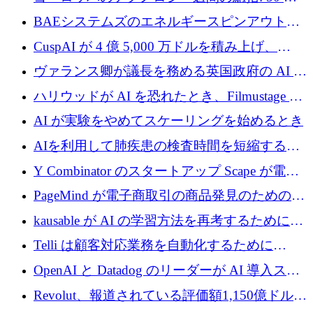
上の取引に 10 億ユーロ以上を投資
BAEシステムズのエネルギースピンアウト原
子力タービンが1500万ポンドの資金調達でス
CuspAI が 4 億 5,000 万ドルを積み上げ、
テルスから浮上
Resist.UA が 5,000 万ユーロの基金を立ち上
ヴァランス卿が議長を務める英国政府の AI タ
げ、DSIT が廃止される
スクフォースが発足
ハリウッドが AI を恐れたとき、Filmustage は
代わりにプリプロダクションに賭けました
AI が実験をやめてスケーリングを始めるとき
AIを利用して肺疾患の検査時間を短縮する英
国のヘルステック挑戦者が1900万ドルを獲得
Y Combinator のスタートアップ Scape が電子
メールを再考するために 320 万ドルを調達し
PageMind が電子商取引の商品発見のための
てステルスから浮上
AI を拡張するために 120 万ユーロを調達
kausable が AI の学習方法を再考するために
1,200 万ユーロを調達
Telli は顧客対応業務を自動化するために
1,500 万ドルのシードを確保
OpenAI と Datadog のリーダーが AI 導入スタ
ートアップ Arrakis を支援
Revolut、報道されている評価額1,150億ドルで