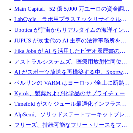
クフロー層に変えるために 260 万ドルを確保
Main Capital、52 億 5,000 万ユーロの資金調達
でエンタープライズ ソフトウェアの開発を倍
LabCycle、ラボ用プラスチックリサイクルシ
増
ステムを商業化し、焼却廃棄物を削減するた
Ubotica が宇宙からリアルタイムの海洋インテ
めに43万ポンドを確保
リジェンスを拡張するために 1,100 万ドルを
JUPUS が次世代の AI 主導の法律事務所を強
調達
化するために 1,300 万ユーロを調達
Fika Jobs が AI を活用したビデオ履歴書のた
めに 400 万ドルを調達
アストラルシステムズ、医療用放射性同位元
素の世界的な不足に対処するために2,300万ポ
AI がスポーツ放送を再構築する中、Sportway
ンドを調達
が 2,000 万ユーロを調達
ベルリンの VARM はヨーロッパ全土に断熱材
を拡張するために 1,750 万ユーロを投資
Kyrok、製薬および化学品のサプライチェーン
に AI を導入するために 310 万ユーロを確保
Timefold がスケジュール最適化インフラスト
ラクチャを拡張するためにシリーズ A で
AlpSemi、ソリッドステートサーキットブレー
1,300 万ドルを調達
カー技術の進歩のために1,700万ユーロを調達
フリーズ、持続可能なフリートリースをフラ
ンス全土に拡大するために1,300万ユーロを確