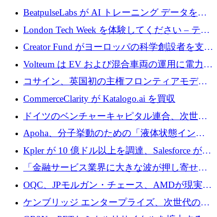
達
BeatpulseLabs が AI トレーニング データを拡
張するために 180 万ドルのプレシードを調達
London Tech Week を体験してください – テク
ノロジーがヨーロッパのイノベーションの未
Creator Fund がヨーロッパの科学創設者を支援
来を形作る場所
するために 5,600 万ドルを調達
Volteum は EV および混合車両の運用に電力を
供給するために 250 万ユーロを寄付
コサイン、英国初の主権フロンティアモデル
で業界の支援を確保
CommerceClarity が Katalogo.ai を買収
ドイツのベンチャーキャピタル連合、次世代
スタートアップの成長に向けて機関投資家へ
Apoha、分子挙動のための「液体状態インテ
の資本シフトを呼びかけ
リジェンス」を構築するために3,600万ドルを
Kpler が 10 億ドル以上を調達、Salesforce が
かけてステルス状態から出現
Contentful を買収、Built in Europe キャンペー
「金融サービス業界に大きな波が押し寄せて
ンを開始
いる」と「欧州初のAIネイティブ銀行」のボ
OQC、JPモルガン・チェース、AMDが現実世
スが語る
界のフィンテック・アプリケーションを探索
ケンブリッジ エンタープライズ、次世代のデ
するためにQuantum-AIデータセンターを立ち
ィープテック創設者向けにロンドンの出発点