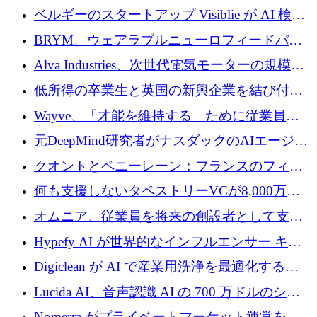
ドルを調達
ベルギーのスタートアップ Visiblie が AI 検索
の可視化のために 50 万ユーロを調達
BRYM、ウェアラブルニューロフィードバッ
クプラットフォームの開発に65万ユーロを確
Alva Industries、次世代電気モーターの規模拡
保
大に 1,600 万ユーロを調達
低所得の卒業生と英国の新興企業を結び付け
るためにCommon Pathを開始
Wayve、「才能を維持する」ために従業員に
8,500万ドルの株式公開買い付けを実施
元DeepMind研究者がナスダックのAIエージェ
ントを拡張するためにCreandumの資金調達で
クオントとペニーレーン：フランスのフィン
記録を獲得
テックの友人と敵
何も支援しないタペストリーVCが8,000万ド
ルの資金を調達、ロンドン事務所を開設
オムニア、従業員を将来の創設者として支援
するために Firedrop でファンドを立ち上げる
Hypefy AI が世界的なインフルエンサー キャ
ンペーンを自動化するためにシリーズ A で
Digiclean が AI で産業用洗浄を最適化するた
720 万ドルを調達
めに 250 万ユーロを調達
Lucida AI、音声認識 AI の 700 万ドルのシー
ドラウンドを終了
Nomerra がプライベートマーケット運営を自