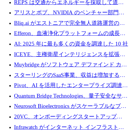
REPS は交通からエネルギーを採取して道路
での完全無人道路運営を承認
を発電所に変えるために 2,360 万ドルを調達
アリスとボブ、NVIDIA のベンチャー部門か
らの投資でシリーズ B を拡大
Bliq.ai がエストニアで完全無人道路運営の承
認を獲得
Efferon、血液浄化プラットフォームの成長に
250万ユーロを確保
AI: 2025 年に最も多くの資金を調達した 10 社
ICEYE、主権衛星インテリジェンスを拡張す
るために 3 億ユーロの信用枠を確保
Muybridge がソフトウェア デファインド カメ
ラ テクノロジーを拡張するためにシリーズ A
スターリングのSaaS事業、収益は増加するも
で 1,600 万ドルを調達
グループ利益は減少
Pivot、AI を活用したエンタープライズ調達プ
ラットフォームを拡大するために 4,000 万ド
Quantum Bridge Technologies、量子安全なサイ
ルを調達
バーセキュリティ インフラストラクチャの拡
Neurosoft Bioelectronics がスケーラブルなブレ
張にシリーズ A で 800 万ドルを投入
イン コンピューター インターフェイスのため
20VC、オンボーディングスタートアップ
に 750 万ドルを調達
Prelude へのシリーズ A 投資で 2,000 万ドルを
Infrawatch がインターネット インフラストラ