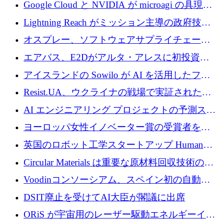
の新たな二次株式売却を確認
Google Cloud と NVIDIA が microagi の具現化
された AI の野望を推進
Lightning Reach がミッション主導の政府技術
グループとしてポートフォリオを拡大し ETG
オスプレー、ソフトウェアサプライチェーン
に買収
攻撃を阻止するために265万ドルを確保
エアバス、E2Dがアルタ・アレスに初投資、
欧州防衛技術ファンドに5億ユーロを拠出
アイスランドの Sowilo が AI を活用したファ
ッション製品インテリジェンス プラットフォ
Resist.UA、ウクライナの戦場で実証された防
ームを拡大するためにプレシードを調達
衛技術を拡大するために5,000万ユーロの欧州
AI エンジニアリング プロジェクトの予測スタ
基金を立ち上げる
ートアップ Cascade が a16z アクセラレータか
ヨーロッパ女性イノベーター賞の受賞者を紹
らの支援を獲得
介します
英国のロボット工学スタートアップ Humanoid
がシリーズ A 1 億 5,200 万ドルで評価額 13 億
Circular Materials は重要な原材料回収技術の拡
5,000 万ドルに到達
張に 1,180 万ユーロを確保
Voodinコンソーシアム、スペイン初の自動木
製ブレード工場の建設にEU補助金4,800万ユ
DSIT廃止を受けてAI大臣が閣議に出席
ーロを確保
ORiS が宇宙用のレーザー駆動エネルギーイン