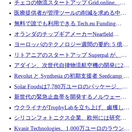
チェコの物流スタートアップ Grid.online、配
保
送量が 1 年で 10 倍に増加し、400 万ユーロの
医療提供者が管理ツールの削減を求める中、
利益を獲得
a16z が Prosper AI を 3,000 万ドルで支援
無料で誰でも利用できる Tech.eu Funding
Explorer のご紹介
オランダのチップギアメーカーNearfield
Instrumentsが3億8,000万ドルを調達
ヨーロッパのテクノロジー週間の要約: 5 億
8,500 万ユーロを超える 60 以上のテクノロジ
リトアニアのスタートアップ Superpal が、
ー資金調達取引
Slack 内に構築された AI コワーカー プラット
アダイン、次世代自律物流航空機の開発に250
フォームのために 50 万ユーロを調達
万ユーロを確保
Revolut と Synthesia の初期支援者 Seedcamp が
3 億 2,000 万ドルを調達、米国に投資
Solar Foodsは7,780万ユーロのパッケージ、5
億ユーロの防衛および二重用途成長基金EDM
新世代の緊急止血帯を開発するノルウェーの
を開始、ヨーロッパのシリコンフォトニクス
スタートアップ企業を紹介する
ウクライナがTrophyLabを立ち上げ、鹵獲した
に警告
ロシア兵器を戦場の研究開発プラットフォー
シリコンフォトニクス企業、欧州には研究を
ムに変える
商業的に成功させるためのインフラが不足し
Kvasir Technologies、1,000万ユーロのラウンド