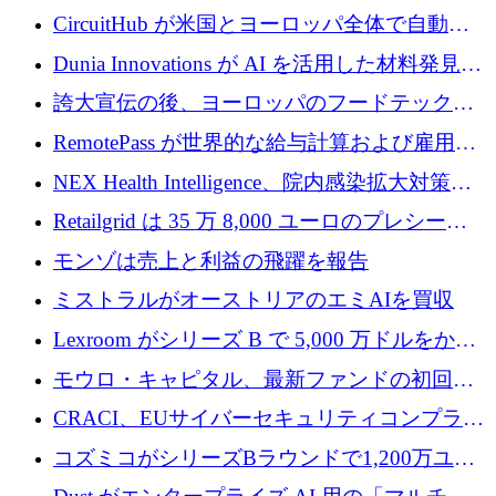
リード
クチャ インテリジェンス向けに 300 万ドルの
CircuitHub が米国とヨーロッパ全体で自動電
プレシードを確保
子機器製造を拡大するために 2,800 万ドルを
Dunia Innovations が AI を活用した材料発見を
調達
産業化するために 2 億 8,000 万ユーロのベル
誇大宣伝の後、ヨーロッパのフードテックセ
リン GigaLab を発表
クターはファンダメンタルズを中心に再構築
RemotePass が世界的な給与計算および雇用プ
中
ラットフォームを拡大するために 1,740 万ド
NEX Health Intelligence、院内感染拡大対策に
ルを調達
100万ユーロを確保
Retailgrid は 35 万 8,000 ユーロのプレシード
ラウンドで小売業のスプレッドシートをター
モンゾは売上と利益の飛躍を報告
ゲットにしています
ミストラルがオーストリアのエミAIを買収
Lexroom がシリーズ B で 5,000 万ドルをかけ
てヨーロッパ大陸法用の法律 AI を構築
モウロ・キャピタル、最新ファンドの初回ク
ローズで4億ドルを確保
CRACI、EUサイバーセキュリティコンプライ
アンスプラットフォームのために140万ユーロ
コズミコがシリーズBラウンドで1,200万ユー
を調達
ロを調達