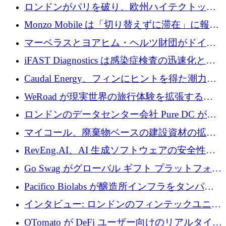
用の AI エージェントを構築するために 200
ロンドンがパリを破り、欧州ハイテクトップ
万ユーロを調達
の座を奪還
Monzo Mobile は「切り替えずに滞在」に報酬
を与える
マーベラスとヨアヒム・ヘルツ財団がドイツ
の商業化ギャップを埋めるために2,000万ユー
iFAST Diagnostics は感染症検査の迅速化と抗
ロのディープテック基金を立ち上げる
菌薬耐性への取り組みに 500 万ポンドを寄付
Caudal Energy、フィンにヒントを得た潮力発
電技術の規模拡大に向けて 430 万ポンドを調
WeRoad が現実世界の旅行体験を拡張するた
達
めに 5,800 万ドルを獲得
ロンドンのデータセンター会社 Pure DC が欧
州と中東の拡張に 27 億ドルを確保
マイコール、廃棄物ベースの建設資材の拡大
に400万ポンドを投資
RevEng.AI、AI 生成ソフトウェアの安全性を
確保するために 1,500 万ドルを調達
Go Swag がグローバル ギフト プラットフォー
ムを拡大するために 500 万ドルを調達
Pacifico Biolabs が醸造所インフラをタンパク
質生産に転換するために 700 万ユーロを調達
インタビュー: ロンドンのフィンテックユニコ
ーン Tide の CEO、オリバー・プリル氏
OTomato が DeFi ユーザー向けのリアルタイム