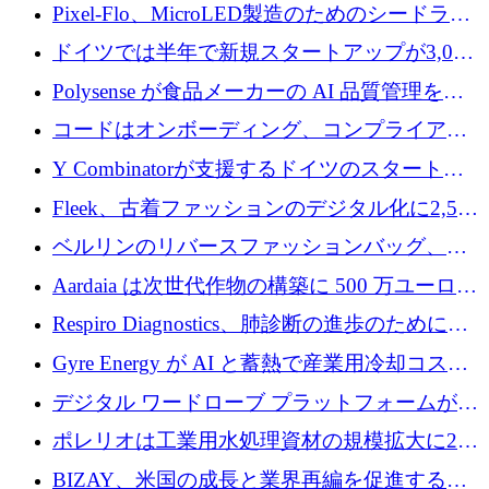
ンティティの未来を推進するために350万ユー
Pixel-Flo、MicroLED製造のためのシードラウ
ロを調達
ンドで525万ポンドを獲得
ドイツでは半年で新規スタートアップが3,000
社という記録を目の当たりにし、涙を流すハ
Polysense が食品メーカーの AI 品質管理を拡
ンブルク
張するために 1,070 万ドルを調達
コードはオンボーディング、コンプライアン
ス、支払いを統合するために 640 万ポンドを
Y Combinatorが支援するドイツのスタートア
確保
ップFintoが340万ドルを調達、シリコンバレ
Fleek、古着ファッションのデジタル化に2,500
ーではなくミュンヘンを選んだと語る
万ドルを確保
ベルリンのリバースファッションバッグ、繊
維仕分け規模拡大に7桁の資金調達
Aardaia は次世代作物の構築に 500 万ユーロを
寄付
Respiro Diagnostics、肺診断の進歩のために
100 万ポンドを確保
Gyre Energy が AI と蓄熱で産業用冷却コスト
を削減するために 130 万ドルを調達
デジタル ワードローブ プラットフォームが
1,000 万人のユーザーに到達し、Whering が
ポレリオは工業用水処理資材の規模拡大に240
700 万ドルを獲得
万ユーロを確保
BIZAY、米国の成長と業界再編を促進するた