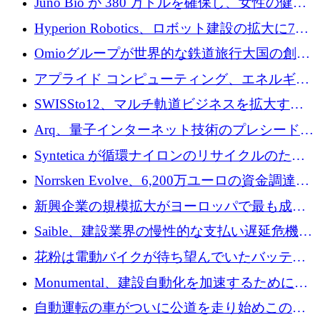
Juno Bio が 380 万ドルを確保し、女性の健康
ォームを構築
専用の初のシーケンスラボを開設
Hyperion Robotics、ロボット建設の拡大に740
万ドルを確保
Omioグループが世界的な鉄道旅行大国の創設
を目指してRail Europeを買収
アプライド コンピューティング、エネルギー
向け基盤 AI の拡張に 2,000 万ドルを調達
SWISSto12、マルチ軌道ビジネスを拡大する
ためにシリーズCで7,000万ドルを調達
Arq、量子インターネット技術のプレシードと
して140万ドルを確保
Syntetica が循環ナイロンのリサイクルのため
にシリーズ A で 3,000 万ドルを調達
Norrsken Evolve、6,200万ユーロの資金調達
後、アムステルダムに根を張る
新興企業の規模拡大がヨーロッパで最も成功
した創業者を生み出す、アントラー氏が発見
Saible、建設業界の慢性的な支払い遅延危機に
対処するために 290 万ポンドを調達
花粉は電動バイクが待ち望んでいたバッテリ
ー交換ネットワークを構築している
Monumental、建設自動化を加速するためにシ
リーズ B で 3,200 万ドルを確保
自動運転の車がついに公道を走り始めこの国