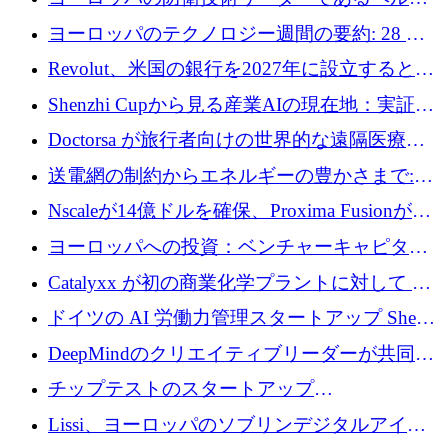
ファンドを立ち上げる
ングは、180億ドルの評価額で18億ドルのシリ
ヨーロッパのテクノロジー週間の要約: 28 億
ーズEを確保
ユーロを超える 70 以上のテクノロジー資金調
Revolut、米国の銀行を2027年に設立すると米
達取引
国の社長が語る
Shenzhi Cupから見る産業AIの現在地：実証と
産業実装への道筋
Doctorsa が旅行者向けの世界的な遠隔医療プ
ラットフォームを拡大するために 100 万ユー
送電網の制約からエネルギーの豊かさまで:
ロを調達
Envision の Gobi X がヨーロッパの AI の未来
Nscaleが14億ドルを確保、Proxima Fusionが4
にどのように貢献できるか
億1,100万ユーロを獲得、Invest EuropeはVCの
ヨーロッパへの投資：ベンチャーキャピタル
回復を見込む
が過去2番目に高い水準に到達
Catalyxx が初の商業化学プラントに対して EU
から 2,000 万ユーロ以上の支援を獲得
ドイツの AI 労働力管理スタートアップ Sherpa
がプレシードで 220 万ドルを調達
DeepMindのクリエイティブリーダーが共同設
立したAIライティングのスタートアップが
チップテストのスタートアップ
1,300万ドルのシード投資を調達
QuantumDiamondsが株式資金で1,500万ユーロ
Lissi、ヨーロッパのソブリンデジタルアイデ
を調達