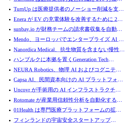
ロを寄付
TurnUp は医療提供者のノーショー削減を支援
するために 200 万ユーロを調達
Enera が EV の充電体験を改善するために 200
万ドルを調達
sunbay.io が財務チームの請求書収集を自動化
するために 55 万ユーロを調達
Mendo、ヨーロッパでエンタープライズ AI 導
入を拡大するために 1,200 万ユーロを確保
Nanordica Medical、抗生物質を含まない慢性創
傷治療薬を市場に投入するために 160 万ユー
ハンブルクに本拠を置くGeneration Tech
ロを調達
Partnersが5,000万ユーロのAIロールアップファ
NEURA Robotics、物理 AI およびコグニティ
ンドを立ち上げ
ブ ロボティクス プラットフォームを拡張する
Capsa AI、民間資本向けの AI プラットフォー
ためにシリーズ C で最大 14 億ドルを確保
ムを拡大するために 1,800 万ドルを調達
Uncovr が手術用の AI インフラストラクチャ
を構築するために 700 万ドルを調達
Rotomate が産業用信頼性分析を自動化するた
めに 210 万ユーロを調達
01Health は専門医療プラットフォームの拡大
に 1,500 万ドルを確保
フィンランドの宇宙安全スタートアップ