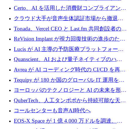
インテリジェンス レイヤーを構築するために
Certo、AI を活用した消費財コンプライアンス
Improbable から 200 万ドルを調達
プラットフォームのために 400 万ドルを調達
クラウド大手が音声生体認証市場から撤退す
るなか、Voxmindが54万6,000ポンドのプレシ
Tonada、Vercel CEO と Last.fm 共同創設者の支
ード資金を調達
援を受けてステルス撤退
ReVision Implant が視力回復技術の進歩のため
に 400 万ユーロを確保
Lucis が AI 主導の予防医療プラットフォーム
を拡大するためにシリーズ A で 2,000 万ドル
Quanscient、AI および量子ネイティブのハー
を調達
ドウェア エンジニアリングを推進するために
Avrea が AI コーディング時代の CI/CD を再発
1,000 万ユーロを調達
明するために 470 万ドルをかけてステルスか
Tequipy が 180 か国のグローバル IT 運用を自
ら浮上
動化するために 300 万ユーロ以上を調達
ヨーロッパのテクノロジーと AI の未来を形作
る: イノベーション リーダーが Nexus
QuberTech、人工タンポポから持続可能な天然
Luxembourg 2026 に集まる理由
ゴムを開発するために 340 万ポンドを調達
コールセンターも音声AI時代へ
EOS-X Space が 1 億 4,000 万ドルを調達、
Mistral が Emmi AI を買収、Bliq がエストニア