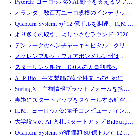
Pytorch: ヨーロッパの AI 野望を支えるソフト
ウェア層
オランダ、数百万ユーロ規模のインテリック
との提携で軍用ドローンにソフトウェアファ
Quantum Systems が 12 億ドルを調達、IQM が
ースト戦略を採用
米国の主要取引所で初の欧州量子企業とな
より多くの取引、より小さなラウンド: 2026
る、6 月に欧州のスタートアップ資金調達
年 6 月に欧州のスタートアップ資金調達
デンマークのベンチャーキャピタル、クリメ
ンタム・キャピタルが気候変動対策ハードウ
メクレンブルク・フォアポンメルン州は
ェア投資として初回クローズで6,000万ユーロ
Nextcloud を州全体に展開し、オープンソース
スターリング銀行、130人の人員削減へ
を確保
戦略を拡大
ALP Bio、生物製剤の安全性向上のために
Venture Kick から 16 万 1,000 ユーロを調達
StirlingX、主権情報プラットフォームを拡張
するためにシリーズ A で 2,000 万ドルを確保
実際にスタートアップをスケールする航空イ
ノベーション モデルを学ぶ
IQM、ヨーロッパの量子コンピューティング
企業として初めて米国の主要取引所に上場
大学設立の AI 入札スタートアップ BidScript
がプレシード資金総額 100 万ドルを突破
Quantum Systems が評価額 80 億ドルで 12 億