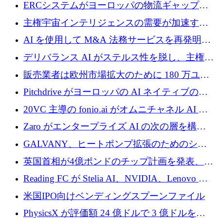
Aavuus が、スペースデブリ追跡に取り組むプ
ERCシステムがヨーロッパの物流ギャップを
レシード資金を獲得
埋めるために設計された重量物運搬用eVTOL
主権宇宙インテリジェンスの需要が加速する
であるVictorを発表
中、ICEYEは評価額100億ユーロ以上で4億
AI を使用して M&A 法務サービスを再発明す
5,000万ユーロを調達
るために 110 万ユーロを適切に確保
デリバランス AI がステルス性を脱し、主権の
あるエンタープライズ AI を強化
販売業者は欧州市場拡大のために 180 万ユー
ロを確保
Pitchdrive がヨーロッパの AI ネイティブの創
業者を支援するために 6,000 万ユーロを調達
20VC 主導の fonio.ai がオムニチャネル AI プ
ラットフォームのために 1,700 万ドルを調達
Zaro がエンタープライズ AI の次の層を構築
するために 510 万ドルを獲得
GALVANY、ヒートポンプ拡張のためのシー
ドラウンドで1,000万ユーロを確保
英国首相が4億ポンドのチップ計画を発表、英
国の新興企業は「ここで拡大」し「ここに留
Reading FC が Stelia AI、NVIDIA、Lenovo と
まる」
協力して AI Center of Excellence を立ち上げ
米国IPO向けベンディングスプーンファイル
PhysicsX が評価額 24 億ドルで 3 億ドルを調