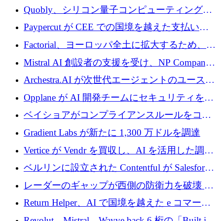
Xavier Niel が支援する共同 AI 受信箱を立ち上
Quobly、シリコン量子コンピューティングの
げる
商用化のためにシリーズ A で 1 億 1,500 万ユ
Paypercut が CEE での国境を越えた支払いを
ーロを調達
拡大するために 500 万ユーロを確保
Factorial、ヨーロッパ全土に拡大するため、25
億ドルの評価額で1億5,000万ドルのシリーズD
Mistral AI 創設者の支援を受け、NP Company
を調達
がエンジニアリング向け AI を推進するために
Archestra.AI が次世代エージェントのユースケ
600 万ユーロのプレシードを確保
ースを実現するために 1,000 万ドルを調達
Opplane が AI 開発チームにセキュリティをも
たらすために 450 万ユーロを調達
ベイショアがコンプライアンスルールをコー
ド化するために800万ドルを調達
Gradient Labs が新たに 1,300 万ドルを調達
Vertice が Vendr を買収し、AI を活用した調達
インテリジェンス プラットフォームを構築
ベルリンに設立された Contentful が Salesforce
に買収される
レーダーのギャップが西側の防衛力を破壊 —
そしてベルリンのチップスタートアップがそ
Return Helper、AI で国境を越えた e コマース
れを埋める
の返品を利益に変えるシリーズ A で 400 万ド
Revolut、Mistral、Wayve back 6 桁の「Built in