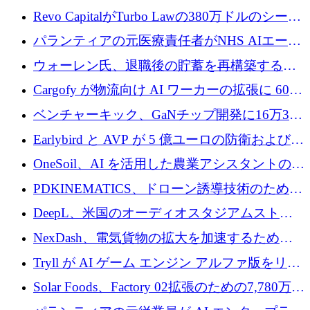
ていると警告
で成長を促進
Revo CapitalがTurbo Lawの380万ドルのシード
ラウンドを主導し、訴訟プラットフォームを
パランティアの元医療責任者がNHS AIエージ
拡大
ェントの立ち上げに1,000万ポンドを調達
ウォーレン氏、退職後の貯蓄を再構築するた
めに1,000万ユーロを調達
Cargofy が物流向け AI ワーカーの拡張に 600
万ドルを獲得
ベンチャーキック、GaNチップ開発に16万3千
ユーロでMinisaを支援
Earlybird と AVP が 5 億ユーロの防衛および二
重用途の成長基金である E2D を立ち上げる
OneSoil、AI を活用した農業アシスタントの拡
大に​​ 100 万ユーロを確保
PDKINEMATICS、ドローン誘導技術のために
200 万ユーロを調達
DeepL、米国のオーディオスタジアムストリ
ーミング事業Mixhaloを買収
NexDash、電気貨物の拡大を加速するために
EIT Urban Mobilityから250万ユーロを確保
Tryll が AI ゲーム エンジン アルファ版をリリ
ースし、60 万ドルのプレシード資金を確保
Solar Foods、Factory 02拡張のための7,780万ユ
ーロの資金調達パッケージを獲得