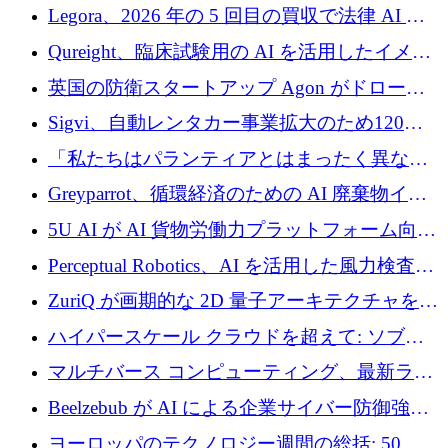
ンを得たロボット ソフトウェアを拡張するた
Legora、2026 年の 5 回目の買収で法律 AI ス
めに 58 万 5,000 ポンドを調達
タートアップ Wexler を買収
Qureight、臨床試験用の AI を活用したイメー
ジング プラットフォームを拡張するためにシ
英国の防衛スタートアップ Agon がドローン
リーズ B で 2,000 万ドルを確保
攻撃に対抗する仮想戦場を構築、3,000 万ドル
Sigvi、自動レンタカー事業拡大のため120万
を調達
ユーロを調達
「私たちはパランティアとはまったく異なる
会社です」とフランス人の「控えめな」後任
Greyparrot、循環経済のための AI 廃棄物イン
者は言う
テリジェンスを拡張するためにシリーズ B で
5U AI が AI 貨物労働力プラットフォーム向け
2,700 万ドルを確保
に 320 万ドルのプレシードを獲得
Perceptual Robotics、AI を活用した風力検査の
規模拡大に向けて 400 万ポンド以上を確保
ZuriQ が画期的な 2D 量子アーキテクチャを拡
張するために 2,550 万ドルを調達
ハイパースケール クラウドを超えて: ソブリ
ン コンピューティングに対する DFINITY の
マルチバース コンピューティング、最新ラウ
ビジョン
ンドで最大 5 億 7,000 万ドルを目標
Beelzebub が AI による企業サイバー防御強化
のために 300 万ユーロを調達
ヨーロッパのテクノロジー週間の総括: 50 以