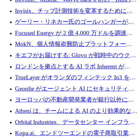
ルを調達
Europe」キャンペーン
Invisix、チップ計測技術を変革するために
2,000 万ユーロのシードラウンドを完了
ゲーリー・リネカー氏のゴールハンガーがVC
事業を開始
Focused Energy が 2 億 4,000 万ドルを調達、
TrueLayer が In3 を買収、ロンドンが首位の座
MokN、個人情報盗難防止プラットフォーム
を奪還
の成長のためにシリーズ A で 1,500 万ドルを
キエフがお届けする: Glovo が戦時中のウクラ
調達
イナで最も急速に成長する市場の 1 つをどの
ロンドンを拠点とする AI ラボ Inherent が
ように拡大したか
5,000 万ドルの資金調達でステルスから浮上
TrueLayer がオランダのフィンテック In3 を買
収、チェックアウト時にクレジットを提供
Geordie がエージェント AI にセキュリティと
ガバナンスをもたらすために 3,000 万ドルを
ヨーロッパの不動産開発業者が銀行以外にも
調達
目を向けているため、InRentoの資金調達額は
Atheni は、チームによる AI のより効果的な使
1億ユーロを突破
用を支援するために 35 万ポンドを確保
Orbital Industries、データセンター インフラス
トラクチャ システムの拡張に 5,000 万ドルを
Kopa.ai、エンドツーエンドの電子商取引業務
確保