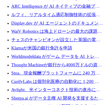
めに5,500万ドルを確保
ARC Intelligence が AI ネイティブの金融プラ
ットフォームを拡大するために 400 万ユーロ
ルフィ、リアルタイム適応制御技術の拡張に
を調達
810万ポンドを確保
Display.dev が AI エージェントのドキュメント
コラボレーションを強化するために 47 万ユー
WaiV Robotics は海上ドローンの最大の課題の
ロを調達
1 つをどのように解決しているか
チェスのチャンピオンが設立した英国の電池
材料スタートアップ TaiSan が 465 万ポンドを
Klarnaが米国の銀行免許を申請
調達
Worldmodeldata がゲーム データを AI トレー
ニングに変えるために 700 万ポンドを獲得
Thought Machineが銀行から4000万ドルの資金
調達、年間収益1億ドルを突破
Stoa、現金報酬プラットフォームに 240 万ド
ルを確保
CurifyLabs は個別化医療の自動化に 1,200 万
ユーロを寄付
Aylight、光インターコネクト技術の進歩に向
けて450万ユーロのプレシードラウンドを終了
Sherpa.ai がデータ主権 AI 開発を支援するため
に 1,800 万ドルを調達