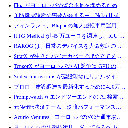
が世界をリードしようとしている
Floatがヨーロッパの資金不足を埋めるために
シリーズAで450万ユーロを調達
予防健康診断の需要が高まる中、Neko Health
が 7 億ドルを調達
フィンランド、Bliq.ai の無人運転車両運用を
認可
HTG Medical が 45 万ユーロを調達し、ICU の
尿モニタリングを自動化するための MDR 認
RAROG は、日常のデバイスを人命救助の救
証を獲得
助ビーコンに変えるために 16 万 2,000 ユーロ
StratX が生きたバイオカバーで埋め立てメタ
を確保
ン対策に 119 万ドルを調達
TensorX がヨーロッパの AI 競争は GPU の所
有者によって決まると考える理由
Sodex Innovations が建設現場にリアルタイム
のインテリジェンスをもたらすために 400 万
プロロ、建設調達を最新化するために420万ポ
ユーロを確保
ンドを調達
Promptwatch がエンドツーエンドの AI 検索最
適化プラットフォームを拡張するために 600
元Netflix決済チーム、決済パフォーマンスプ
万ユーロを調達
ラットフォームNopanのためにこれまでに720
Acurio Ventures、ヨーロッパのVC流通市場の
万ユーロを調達
流動性を解放するために1億1,500万ユーロの
ヨーロッパの防衛技術リーダーであるヘルシ