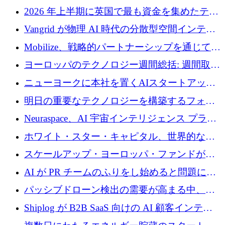
2026 年上半期に英国で最も資金を集めたテク
ノロジー企業
Vangrid が物理 AI 時代の分散型空間インテリ
ジェンス ネットワークを構築するために 900
Mobilize、戦略的パートナーシップを通じて通
万ドルのシードを調達
信ソフトウェア会社を拡大するための投資部
ヨーロッパのテクノロジー週間総括: 週間取引
門を立ち上げる
額 8 億 7,800 万ユーロと 2026 年上半期の主要
ニューヨークに本社を置くAIスタートアップ
トレンド
Modal Labsがロンドンオフィスを開設
明日の重要なテクノロジーを構築するフォト
ニクスのスケールアップに対応する
Neuraspace、AI 宇宙インテリジェンス プラッ
トフォームの拡大に 1,560 万ユーロを投資
ホワイト・スター・キャピタル、世界的なス
タートアップをシリーズAからBまで支援する
スケールアップ・ヨーロッパ・ファンドが初
ために2億5,000万ドルのファンドIVを閉鎖
の投資を行い、Iceeyeの10億ユーロのラウンド
AI が PR チームのふりをし始めると問題にな
を共同主導
ります
パッシブドローン検出の需要が高まる中、
Monava が資金調達ラウンドを終了
Shiplog が B2B SaaS 向けの AI 顧客インテリ
ジェンスを構築するために 100 万ドルを調達