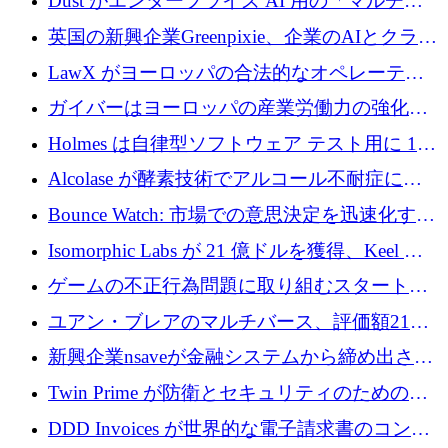
Dust がエンタープライズ AI 用の「マルチプ
レイヤー」オペレーティング システムを構築
英国の新興企業Greenpixie、企業のAIとクラウ
するシリーズ B で 4,000 万ドルを調達
ドのエネルギー無駄を削減するために470万ポ
LawX がヨーロッパの合法的なオペレーティ
ンドを調達
ング システムを構築するために 750 万ユーロ
ガイバーはヨーロッパの産業労働力の強化に
を調達
貢献するために 140 万ユーロを獲得
Holmes は自律型ソフトウェア テスト用に 110
万ユーロのプレシードを提供して開始
Alcolase が酵素技術でアルコール不耐症に取
り組むために 150 万ユーロを調達
Bounce Watch: 市場での意思決定を迅速化する
ためのインテリジェンス層を構築する
Isomorphic Labs が 21 億ドルを獲得、Keel の
ネオバンク後の軸、ポーランドのソフトウェ
ゲームの不正行為問題に取り組むスタートア
ア進化
ップを紹介する
ユアン・ブレアのマルチバース、評価額21億
ドルで7,000万ドルを調達
新興企業nsaveが金融システムから締め出され
たシリア人に国際銀行アクセスをもたらす
Twin Prime が防衛とセキュリティのためのフ
ロンティア AI モデルを構築するために 1,000
DDD Invoices が世界的な電子請求書のコンプ
万ドルのプレシードを獲得